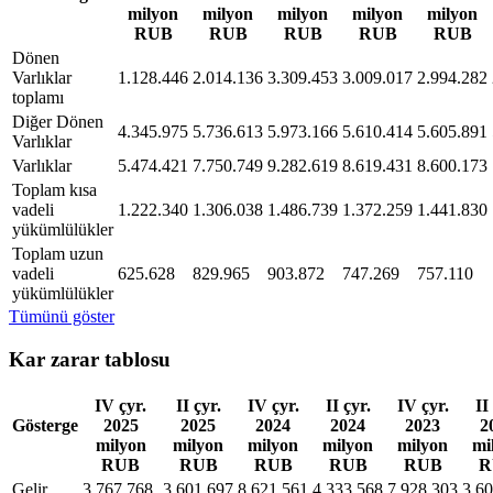
milyon
milyon
milyon
milyon
milyon
RUB
RUB
RUB
RUB
RUB
Dönen
Varlıklar
1.128.446
2.014.136
3.309.453
3.009.017
2.994.282
toplamı
Diğer Dönen
4.345.975
5.736.613
5.973.166
5.610.414
5.605.891
Varlıklar
Varlıklar
5.474.421
7.750.749
9.282.619
8.619.431
8.600.173
Toplam kısa
vadeli
1.222.340
1.306.038
1.486.739
1.372.259
1.441.830
yükümlülükler
Toplam uzun
vadeli
625.628
829.965
903.872
747.269
757.110
yükümlülükler
Tümünü göster
Kar zarar tablosu
IV çyr.
II çyr.
IV çyr.
II çyr.
IV çyr.
II
Gösterge
2025
2025
2024
2024
2023
2
milyon
milyon
milyon
milyon
milyon
mi
RUB
RUB
RUB
RUB
RUB
R
Gelir
3.767.768
3.601.697
8.621.561
4.333.568
7.928.303
3.6