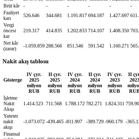
Brüt kâr
-
-
-
-
-
-
Faaliyet
526.646
344.681
1.191.817
694.187
1.427.697
611
karı
Vergi
öncesi
219.317
414.835
1.202.833
714.107
1.408.350
703
kar
Net kâr
-1.059.859
288.566
851.546
591.542
1.160.271
565
(zarar)
Nakit akış tablosu
IV çyr.
II çyr.
IV çyr.
II çyr.
IV çyr.
II çy
Gösterge
2025
2025
2024
2024
2023
202
milyon
milyon
milyon
milyon
milyon
mily
RUB
RUB
RUB
RUB
RUB
RU
İşletme
Nakit
1.414.523
711.568
1.788.172
782.271
1.824.311
759.9
Akışı
Yatırım
nakit
-1.073.072
-439.465
-811.907
-389.729
-960.179
-365.1
akışı
Finansal