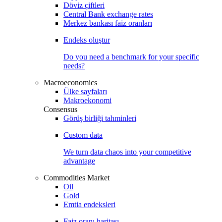
Döviz çiftleri
Central Bank exchange rates
Merkez bankası faiz oranları
Endeks oluştur
Do you need a benchmark for your specific
needs?
Macroeconomics
Ülke sayfaları
Makroekonomi
Consensus
Görüş birliği tahminleri
Custom data
We turn data chaos into your competitive
advantage
Commodities Market
Oil
Gold
Emtia endeksleri
Faiz oranı haritası