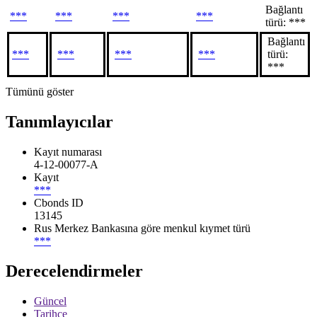
Bağlantı
***
***
***
***
türü: ***
Bağlantı
***
***
***
***
türü:
***
Tümünü göster
Tanımlayıcılar
Kayıt numarası
4-12-00077-A
Kayıt
***
Cbonds ID
13145
Rus Merkez Bankasına göre menkul kıymet türü
***
Derecelendirmeler
Güncel
Tarihçe