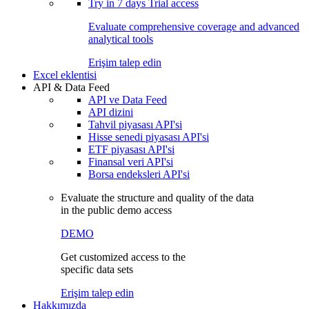
Try in
7 days
Trial access
Evaluate comprehensive coverage and advanced
analytical tools
Erişim talep edin
Excel eklentisi
API & Data Feed
API ve Data Feed
API dizini
Tahvil piyasası API'si
Hisse senedi piyasası API'si
ETF piyasası API'si
Finansal veri API'si
Borsa endeksleri API'si
Evaluate the structure and quality of the data
in the public demo access
DEMO
Get customized access to the
specific data sets
Erişim talep edin
Hakkımızda