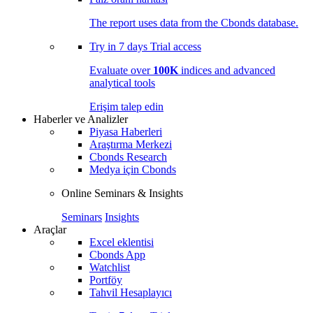
The report uses data from the Cbonds database.
Try in
7 days
Trial access
Evaluate over
100K
indices and advanced
analytical tools
Erişim talep edin
Haberler ve Analizler
Piyasa Haberleri
Araştırma Merkezi
Cbonds Research
Medya için Cbonds
Online Seminars & Insights
Seminars
Insights
Araçlar
Excel eklentisi
Cbonds App
Watchlist
Portföy
Tahvil Hesaplayıcı