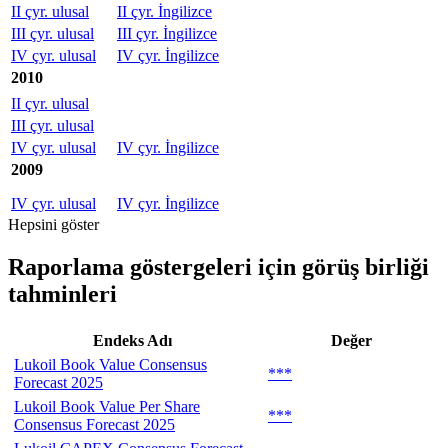
II çyr. ulusal
II çyr. İngilizce
III çyr. ulusal
III çyr. İngilizce
IV çyr. ulusal
IV çyr. İngilizce
2010
II çyr. ulusal
III çyr. ulusal
IV çyr. ulusal
IV çyr. İngilizce
2009
IV çyr. ulusal
IV çyr. İngilizce
Hepsini göster
Raporlama göstergeleri için görüş birliği
tahminleri
Endeks Adı
Değer
Lukoil Book Value Consensus
***
Forecast 2025
Lukoil Book Value Per Share
***
Consensus Forecast 2025