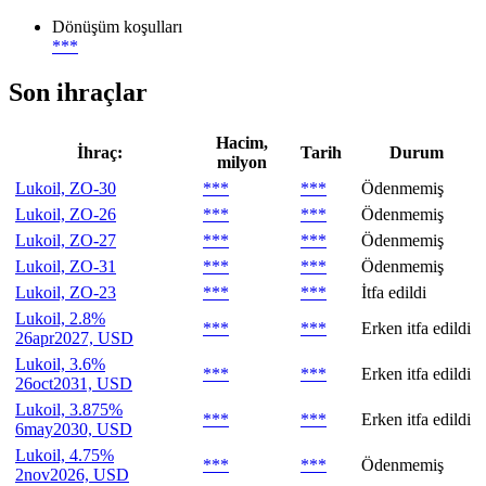
Dönüşüm koşulları
***
Son ihraçlar
Hacim,
İhraç:
Tarih
Durum
milyon
Lukoil, ZO-30
***
***
Ödenmemiş
Lukoil, ZO-26
***
***
Ödenmemiş
Lukoil, ZO-27
***
***
Ödenmemiş
Lukoil, ZO-31
***
***
Ödenmemiş
Lukoil, ZO-23
***
***
İtfa edildi
Lukoil, 2.8%
***
***
Erken itfa edildi
26apr2027, USD
Lukoil, 3.6%
***
***
Erken itfa edildi
26oct2031, USD
Lukoil, 3.875%
***
***
Erken itfa edildi
6may2030, USD
Lukoil, 4.75%
***
***
Ödenmemiş
2nov2026, USD