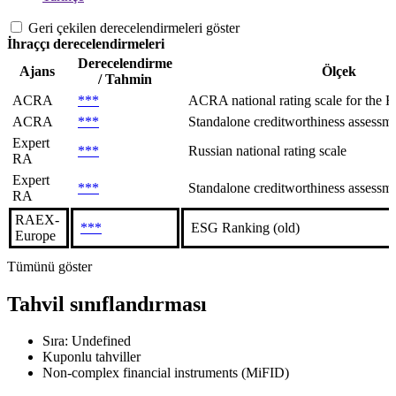
Geri çekilen derecelendirmeleri göster
İhraççı derecelendirmeleri
Derecelendirme
Ajans
Ölçek
/ Tahmin
ACRA
***
ACRA national rating scale for the Ru
ACRA
***
Standalone creditworthiness assessmen
Expert
***
Russian national rating scale
RA
Expert
***
Standalone creditworthiness assessme
RA
RAEX-
***
ESG Ranking (old)
Europe
Tümünü göster
Tahvil sınıflandırması
Sıra: Undefined
Kuponlu tahviller
Non-complex financial instruments (MiFID)