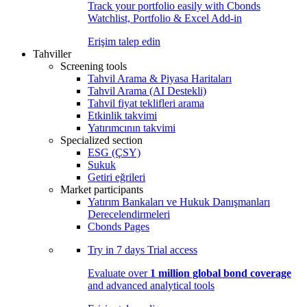
Track your portfolio easily with Cbonds
Watchlist, Portfolio & Excel Add-in
Erişim talep edin
Tahviller
Screening tools
Tahvil Arama & Piyasa Haritaları
Tahvil Arama (AI Destekli)
Tahvil fiyat teklifleri arama
Etkinlik takvimi
Yatırımcının takvimi
Specialized section
ESG (ÇSY)
Sukuk
Getiri eğrileri
Market participants
Yatırım Bankaları ve Hukuk Danışmanları
Derecelendirmeleri
Cbonds Pages
Try in
7 days
Trial access
Evaluate over
1 million global bond coverage
and advanced analytical tools