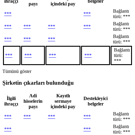
ihraççı
belgeler
payı
içindeki pay
Bağlantı
***
***
türü: ***
Bağlantı
***
***
***
***
türü: ***
Bağlantı
***
***
***
türü: ***
Bağlantı
***
***
***
***
türü:
***
Tümünü göster
Şirketin çıkarları bulunduğu
Adi
Kayıtlı
İlgili
Destekleyici
hisselerin
sermaye
ihraççı
belgeler
payı
içindeki pay
Bağlantı
***
***
***
***
türü: ***
Bağlantı
***
***
türü: ***