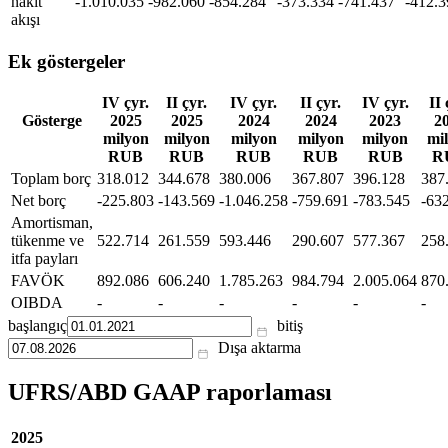
nakit
-1.010.035
-982.060
-854.284
-373.334
-741.437
-412.3
akışı
Ek göstergeler
IV çyr.
II çyr.
IV çyr.
II çyr.
IV çyr.
II 
Gösterge
2025
2025
2024
2024
2023
2
milyon
milyon
milyon
milyon
milyon
mi
RUB
RUB
RUB
RUB
RUB
R
Toplam borç
318.012
344.678
380.006
367.807
396.128
387
Net borç
-225.803
-143.569
-1.046.258
-759.691
-783.545
-63
Amortisman,
tükenme ve
522.714
261.559
593.446
290.607
577.367
258
itfa payları
FAVÖK
892.086
606.240
1.785.263
984.794
2.005.064
870
OIBDA
-
-
-
-
-
-
başlangıç
bitiş
Dışa aktarma
UFRS/ABD GAAP raporlaması
2025