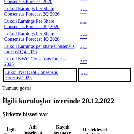
Consensus Forecast 2026
Lukoil Earnings Per Share
***
Consensus Forecast 2Q 2026
Lukoil Earnings Per Share
***
Consensus Forecast 3Q 2026
Lukoil Earnings Per Share
***
Consensus Forecast 4Q 2026
Lukoil Earnings per share Consensus
***
forecast Q4 2025
Lukoil NWC Consensus forecast
***
2025
Lukoil Net Debt Consensus
***
Forecast 2025
Tümünü göster
İlgili kuruluşlar
üzerinde 20.12.2022
Şirkette hissesi var
Adi
Kayıtlı
İlgili
Destekleyici
hisselerin
sermaye