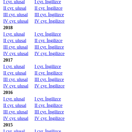
I çyr. ulusal
I çyr. İngilizce
II çyr. ulusal
II çyr. İngilizce
III çyr. ulusal
III çyr. İngilizce
IV çyr. ulusal
IV çyr. İngilizce
2018
I çyr. ulusal
I çyr. İngilizce
II çyr. ulusal
II çyr. İngilizce
III çyr. ulusal
III çyr. İngilizce
IV çyr. ulusal
IV çyr. İngilizce
2017
I çyr. ulusal
I çyr. İngilizce
II çyr. ulusal
II çyr. İngilizce
III çyr. ulusal
III çyr. İngilizce
IV çyr. ulusal
IV çyr. İngilizce
2016
I çyr. ulusal
I çyr. İngilizce
II çyr. ulusal
II çyr. İngilizce
III çyr. ulusal
III çyr. İngilizce
IV çyr. ulusal
IV çyr. İngilizce
2015
I çyr. ulusal
I çyr. İngilizce