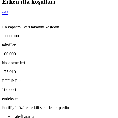
Erken itfa koşulları
***
En kapsamlı veri tabanını keşfedin
1 000 000
tahvi̇ller
100 000
hisse senetleri
175 910
ETF & Funds
100 000
endeksler
Portföyünüzü en etkili şekilde takip edin
Tahvi̇l arama