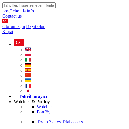
pro@cbonds.info
Contact us
Oturum açın
Kayıt olun
Kapat
Tahvil tarayıcı
Watchlist & Portföy
Watchlist
Portföy
Try in
7 days
Trial access