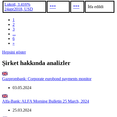
Lukoil, 3.416%
***
***
İtfa edildi
24apr2018, USD
1
2
3
...
6
»
Hepsini göster
Şirket hakkında analizler
Gazprombank: Corporate eurobond payments monitor
03.05.2024
Alfa-Bank: ALFA Morning Bulletin 25 March, 2024
25.03.2024