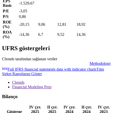
EPS
-1.529,67
Basic
P/E
-3,05
P/S
0,86
ROE
-20,15
9,06
12,81
18,92
(%)
ROA
-14,36
6,7
9,52
14,36
(%)
UFRS göstergeleri
Cbonds tarafından sağlanan veriler
Methodology
new
Full IFRS financial statements data with indicator charts
Tüm
Şirket Raporlarını Göster
Cbonds
Financial Modeling Prep
Bilanço
IV çyr.
II çyr.
IV çyr.
II çyr.
IV çyr.
Gösterge
2025
2025
2024
2024
2023