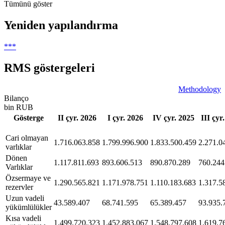
Tümünü göster
Yeniden yapılandırma
***
RMS göstergeleri
Methodology
Bilanço
bin RUB
Gösterge
II çyr. 2026
I çyr. 2026
IV çyr. 2025
III çyr
Сari olmayan
1.716.063.858
1.799.996.900
1.833.500.459
2.271.0
varlıklar
Dönen
1.117.811.693
893.606.513
890.870.289
760.244
Varlıklar
Özsermaye ve
1.290.565.821
1.171.978.751
1.110.183.683
1.317.5
rezervler
Uzun vadeli
43.589.407
68.741.595
65.389.457
93.935.
yükümlülükler
Kısa vadeli
1.499.720.323
1.452.883.067
1.548.797.608
1.619.7