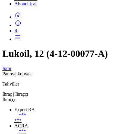
Abonelik al
R
Lukoil, 12 (4-12-00077-A)
İndir
Panoya kopyala
Tahviller
İhraç
| İhraççı
İhraççı
Expert RA
|
***
***
ACRA
|
***