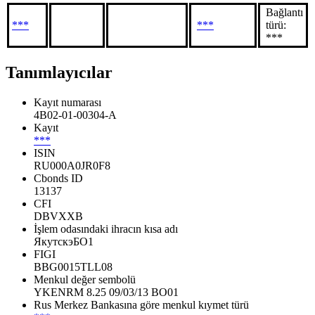
Bağlantı
***
***
türü:
***
Tanımlayıcılar
Kayıt numarası
4B02-01-00304-A
Kayıt
***
ISIN
RU000A0JR0F8
Cbonds ID
13137
CFI
DBVXXB
İşlem odasındaki ihracın kısa adı
ЯкутскэБО1
FIGI
BBG0015TLL08
Menkul değer sembolü
YKENRM 8.25 09/03/13 BO01
Rus Merkez Bankasına göre menkul kıymet türü