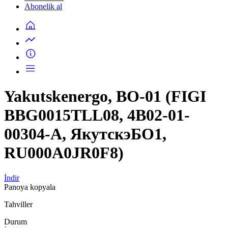
Abonelik al
Yakutskenergo, BO-01 (FIGI
BBG0015TLL08, 4B02-01-
00304-A, ЯкутскэБО1,
RU000A0JR0F8)
İndir
Panoya kopyala
Tahviller
Durum