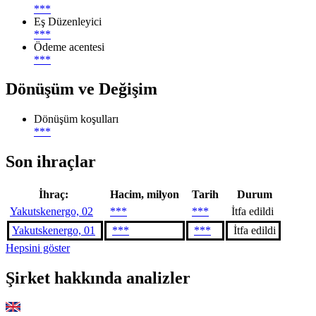
***
Eş Düzenleyici
***
Ödeme acentesi
***
Dönüşüm ve Değişim
Dönüşüm koşulları
***
Son ihraçlar
İhraç:
Hacim, milyon
Tarih
Durum
Yakutskenergo, 02
***
***
İtfa edildi
Yakutskenergo, 01
***
***
İtfa edildi
Hepsini göster
Şirket hakkında analizler