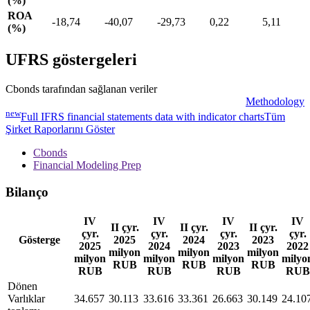
(%)
ROA
-18,74
-40,07
-29,73
0,22
5,11
(%)
UFRS göstergeleri
Cbonds tarafından sağlanan veriler
Methodology
new
Full IFRS financial statements data with indicator charts
Tüm
Şirket Raporlarını Göster
Cbonds
Financial Modeling Prep
Bilanço
IV
IV
IV
IV
II çyr.
II çyr.
II çyr.
çyr.
çyr.
çyr.
çyr.
Gösterge
2025
2024
2023
2025
2024
2023
2022
milyon
milyon
milyon
milyon
milyon
milyon
milyo
RUB
RUB
RUB
RUB
RUB
RUB
RUB
Dönen
Varlıklar
34.657
30.113
33.616
33.361
26.663
30.149
24.10