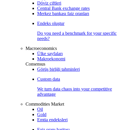
Döviz çiftleri
Central Bank exchange rates
Merkez bankası faiz oranları
Endeks oluştur
Do you need a benchmark for your specific
needs?
Macroeconomics
Ülke sayfaları
Makroekonomi
Consensus
Görüş birliği tahminleri
Custom data
We turn data chaos into your competitive
advantage
Commodities Market
Oil
Gold
Emtia endeksleri
Faiz oranı haritası