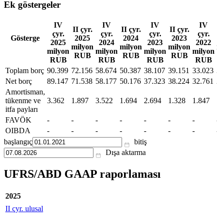
Ek göstergeler
IV
IV
IV
IV
II çyr.
II çyr.
II çyr.
çyr.
çyr.
çyr.
çyr.
Gösterge
2025
2024
2023
2025
2024
2023
2022
milyon
milyon
milyon
milyon
milyon
milyon
milyon
RUB
RUB
RUB
RUB
RUB
RUB
RUB
Toplam borç
90.399
72.156
58.674
50.387
38.107
39.151
33.023
Net borç
89.147
71.538
58.177
50.176
37.323
38.224
32.761
Amortisman,
tükenme ve
3.362
1.897
3.522
1.694
2.694
1.328
1.847
itfa payları
FAVÖK
-
-
-
-
-
-
-
OIBDA
-
-
-
-
-
-
-
başlangıç
bitiş
Dışa aktarma
UFRS/ABD GAAP raporlaması
2025
II çyr. ulusal