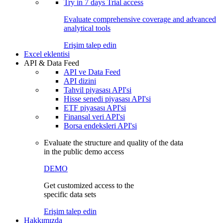
Try in
7 days
Trial access
Evaluate comprehensive coverage and advanced
analytical tools
Erişim talep edin
Excel eklentisi
API & Data Feed
API ve Data Feed
API dizini
Tahvil piyasası API'si
Hisse senedi piyasası API'si
ETF piyasası API'si
Finansal veri API'si
Borsa endeksleri API'si
Evaluate the structure and quality of the data
in the public demo access
DEMO
Get customized access to the
specific data sets
Erişim talep edin
Hakkımızda