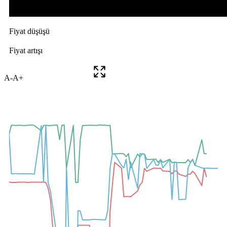
A-
A+