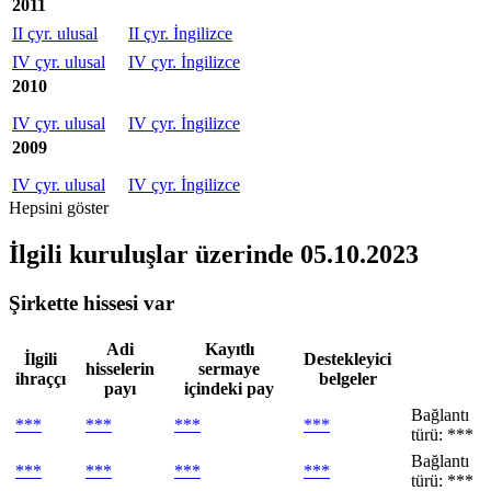
2011
II çyr. ulusal
II çyr. İngilizce
IV çyr. ulusal
IV çyr. İngilizce
2010
IV çyr. ulusal
IV çyr. İngilizce
2009
IV çyr. ulusal
IV çyr. İngilizce
Hepsini göster
İlgili kuruluşlar
üzerinde 05.10.2023
Şirkette hissesi var
Adi
Kayıtlı
İlgili
Destekleyici
hisselerin
sermaye
ihraççı
belgeler
payı
içindeki pay
Bağlantı
***
***
***
***
türü: ***
Bağlantı
***
***
***
***
türü: ***