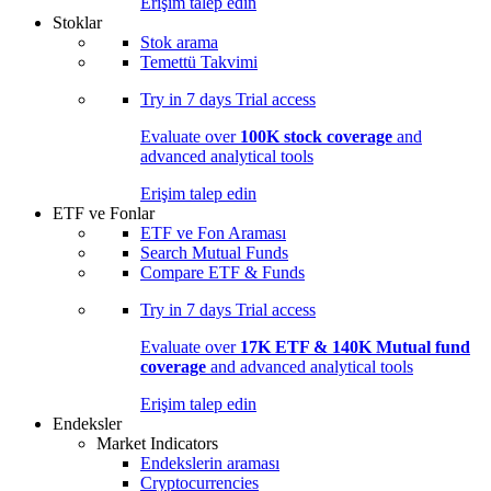
Erişim talep edin
Stoklar
Stok arama
Temettü Takvimi
Try in
7 days
Trial access
Evaluate over
100K stock coverage
and
advanced analytical tools
Erişim talep edin
ETF ve Fonlar
ETF ve Fon Araması
Search Mutual Funds
Compare ETF & Funds
Try in
7 days
Trial access
Evaluate over
17K ETF & 140K Mutual fund
coverage
and advanced analytical tools
Erişim talep edin
Endeksler
Market Indicators
Endekslerin araması
Cryptocurrencies