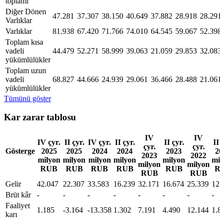
toplamı
Diğer Dönen
47.281
37.307
38.150
40.649
37.882
28.918
28.29
Varlıklar
Varlıklar
81.938
67.420
71.766
74.010
64.545
59.067
52.39
Toplam kısa
vadeli
44.479
52.271
58.999
39.063
21.059
29.853
32.08
yükümlülükler
Toplam uzun
vadeli
68.827
44.666
24.939
29.061
36.466
28.488
21.06
yükümlülükler
Tümünü göster
Kar zarar tablosu
IV
IV
IV çyr.
II çyr.
IV çyr.
II çyr.
II çyr.
II
çyr.
çyr.
Gösterge
2025
2025
2024
2024
2023
2
2023
2022
milyon
milyon
milyon
milyon
milyon
mi
milyon
milyon
RUB
RUB
RUB
RUB
RUB
RUB
RUB
Gelir
42.047
22.307
33.583
16.239
32.171
16.674
25.339
12
Brüt kâr
-
-
-
-
-
-
-
-
Faaliyet
1.185
-3.164
-13.358
1.302
7.191
4.490
12.144
1.
karı