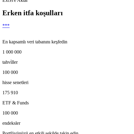
Excel'e Aktar
Erken itfa koşulları
***
En kapsamlı veri tabanını keşfedin
1 000 000
tahvi̇ller
100 000
hisse senetleri
175 910
ETF & Funds
100 000
endeksler
Portföyünüzü en etkili şekilde takip edin