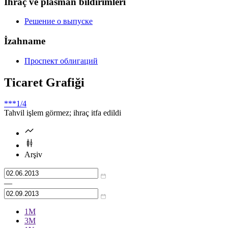
İhraç ve plasman bildirimleri
Решение о выпуске
İzahname
Проспект облигаций
Ticaret Grafiği
***
1/4
Tahvil işlem görmez; ihraç itfa edildi
Arşiv
—
1М
3М