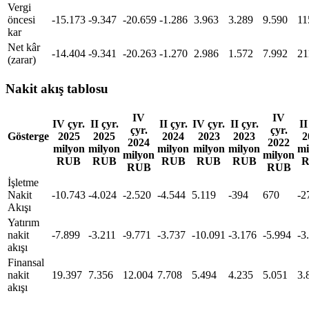
Vergi
öncesi
-15.173
-9.347
-20.659
-1.286
3.963
3.289
9.590
11
kar
Net kâr
-14.404
-9.341
-20.263
-1.270
2.986
1.572
7.992
21
(zarar)
Nakit akış tablosu
IV
IV
IV çyr.
II çyr.
II çyr.
IV çyr.
II çyr.
II
çyr.
çyr.
Gösterge
2025
2025
2024
2023
2023
2
2024
2022
milyon
milyon
milyon
milyon
milyon
mi
milyon
milyon
RUB
RUB
RUB
RUB
RUB
RUB
RUB
İşletme
Nakit
-10.743
-4.024
-2.520
-4.544
5.119
-394
670
-2
Akışı
Yatırım
nakit
-7.899
-3.211
-9.771
-3.737
-10.091
-3.176
-5.994
-3
akışı
Finansal
nakit
19.397
7.356
12.004
7.708
5.494
4.235
5.051
3.
akışı