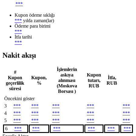
***
Kupon ödeme sıklığı
***
yılda zaman(lar)
Ödeme para birimi
***
İtfa tarihi
***
Nakit akışı
İşlemlerin
#
askıya
Kupon
Kupon
Kupon,
İtfa,
alınması
tutarı,
geçerlilik
%
RUB
(Moskova
RUB
süresi
Borsası )
Öncekini göster
3
***
***
***
***
***
4
***
***
***
***
***
5
***
***
***
***
***
6
***
***
***
***
***
***