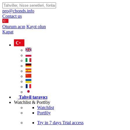
pro@cbonds.info
Contact us
Oturum açın
Kayıt olun
Kapat
Tahvil tarayıcı
Watchlist & Portföy
Watchlist
Portföy
Try in
7 days
Trial access