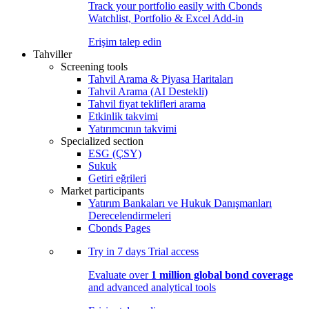
Track your portfolio easily with Cbonds
Watchlist, Portfolio & Excel Add-in
Erişim talep edin
Tahviller
Screening tools
Tahvil Arama & Piyasa Haritaları
Tahvil Arama (AI Destekli)
Tahvil fiyat teklifleri arama
Etkinlik takvimi
Yatırımcının takvimi
Specialized section
ESG (ÇSY)
Sukuk
Getiri eğrileri
Market participants
Yatırım Bankaları ve Hukuk Danışmanları
Derecelendirmeleri
Cbonds Pages
Try in
7 days
Trial access
Evaluate over
1 million global bond coverage
and advanced analytical tools