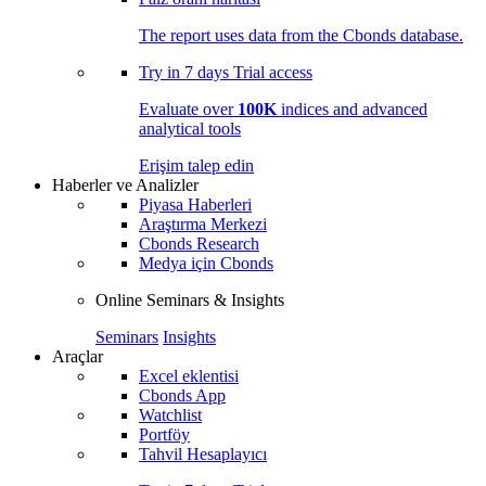
The report uses data from the Cbonds database.
Try in
7 days
Trial access
Evaluate over
100K
indices and advanced
analytical tools
Erişim talep edin
Haberler ve Analizler
Piyasa Haberleri
Araştırma Merkezi
Cbonds Research
Medya için Cbonds
Online Seminars & Insights
Seminars
Insights
Araçlar
Excel eklentisi
Cbonds App
Watchlist
Portföy
Tahvil Hesaplayıcı