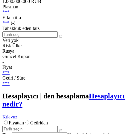
1.000.000.000 RUB
Plasman
***
Erken itfa
***
(-)
Tahakkuk eden faiz
Veri yok
Risk Ülke
Rusya
Güncel Kupon
-
Fiyat
***
Getiri / Süre
***
Hesaplayıcı | den hesaplama
Hesaplayıcı
nedir?
Kılavuz
Fiyattan
Getiriden