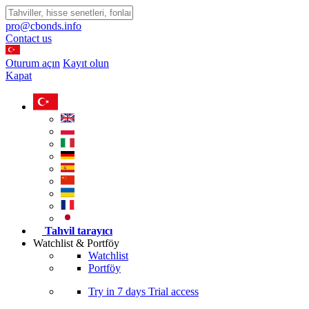
pro@cbonds.info
Contact us
Oturum açın
Kayıt olun
Kapat
Tahvil tarayıcı
Watchlist & Portföy
Watchlist
Portföy
Try in
7 days
Trial access