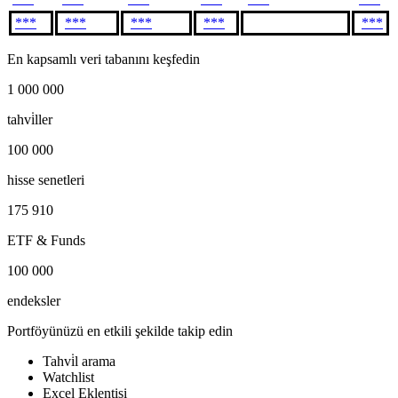
***
***
***
***
***
En kapsamlı veri tabanını keşfedin
1 000 000
tahvi̇ller
100 000
hisse senetleri
175 910
ETF & Funds
100 000
endeksler
Portföyünüzü en etkili şekilde takip edin
Tahvi̇l arama
Watchlist
Excel Eklentisi