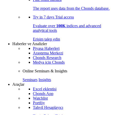
The report uses data from the Cbonds database.
Try in
7 days
Trial access
Evaluate over
100K
indices and advanced
analytical tools
Erişim talep edin
Haberler ve Analizler
Piyasa Haberleri
Araştırma Merkezi
Cbonds Research
Medya için Cbonds
Online Seminars & Insights
Seminars
Insights
Araçlar
Excel eklentisi
Cbonds App
Watchlist
Portföy
Tahvil Hesaplayıcı