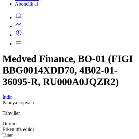
Abonelik al
Medved Finance, BO-01 (FIGI
BBG0014XDD70, 4B02-01-
36095-R, RU000A0JQZR2)
İndir
Panoya kopyala
Tahviller
Durum
Erken itfa edildi
Tutar