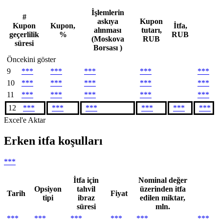
İşlemlerin
#
askıya
Kupon
Kupon
Kupon,
İtfa,
alınması
tutarı,
geçerlilik
%
RUB
(Moskova
RUB
süresi
Borsası )
Öncekini göster
9
***
***
***
***
***
10
***
***
***
***
***
11
***
***
***
***
***
12
***
***
***
***
***
***
Excel'e Aktar
Erken itfa koşulları
***
İtfa için
Nominal değer
Opsiyon
tahvil
üzerinden itfa
Tarih
Fiyat
tipi
ibraz
edilen miktar,
süresi
mln.
***
***
***
***
***
***