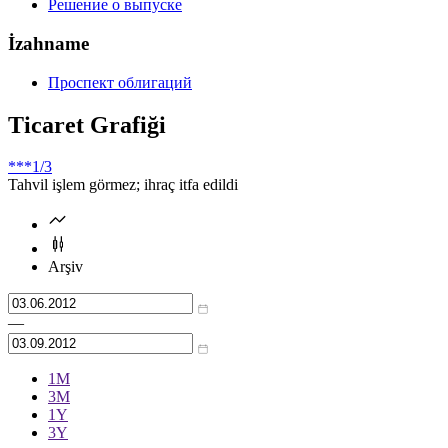
Решение о выпуске
İzahname
Проспект облигаций
Ticaret Grafiği
***
1/3
Tahvil işlem görmez; ihraç itfa edildi
Arşiv
—
1М
3М
1Y
3Y