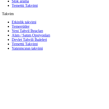
Stok arama
Temettü Takvimi
Takvim
Etkinlik takvimi
Temerrütler
Yeni Tahvil İhraçları
Alım / Satım Opsiyonları
Devlet Tahvili İhaleleri
Temettü Takvimi
Yatırımcının takvimi
Araçlar
Excel eklentisi
Watchlist
Hisse senedi ve tahvil widget'ları
Cbonds App
API
API ve Data Feed
API dizini
Endeksler