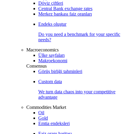
Döviz çiftleri
Central Bank exchange rates
Merkez bankası faiz oranları
Endeks oluştur
Do you need a benchmark for your specific
needs?
Macroeconomics
Ülke sayfaları
Makroekonomi
Consensus
Görüş birliği tahminleri
Custom data
We turn data chaos into your competitive
advantage
Commodities Market
Oil
Gold
Emtia endeksleri
Faiz oranı haritası