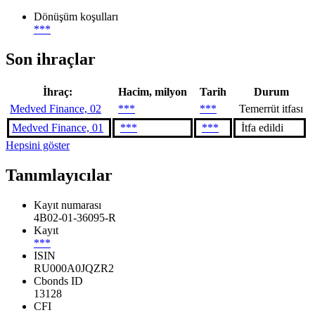
Dönüşüm koşulları
***
Son ihraçlar
İhraç:
Hacim, milyon
Tarih
Durum
Medved Finance, 02
***
***
Temerrüt itfası
Medved Finance, 01
***
***
İtfa edildi
Hepsini göster
Tanımlayıcılar
Kayıt numarası
4B02-01-36095-R
Kayıt
***
ISIN
RU000A0JQZR2
Cbonds ID
13128
CFI