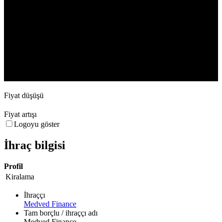
18. Jun
2. Jul
23. Jul
6. Aug
Fiyat düşüşü
Fiyat artışı
Logoyu göster
İhraç bilgisi
Profil
Kiralama
İhraççı
Medved Finance
Tam borçlu / ihraççı adı
Medved Finance