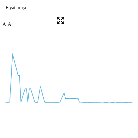
A-
A+