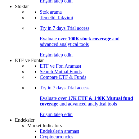
Erişim talep edin
Stoklar
Stok arama
Temettü Takvimi
Try in
7 days
Trial access
Evaluate over
100K stock coverage
and
advanced analytical tools
Erişim talep edin
ETF ve Fonlar
ETF ve Fon Araması
Search Mutual Funds
Compare ETF & Funds
Try in
7 days
Trial access
Evaluate over
17K ETF & 140K Mutual fund
coverage
and advanced analytical tools
Erişim talep edin
Endeksler
Market Indicators
Endekslerin araması
Cryptocurrencies