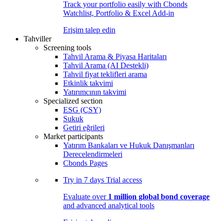
Track your portfolio easily with Cbonds
Watchlist, Portfolio & Excel Add-in
Erişim talep edin
Tahviller
Screening tools
Tahvil Arama & Piyasa Haritaları
Tahvil Arama (AI Destekli)
Tahvil fiyat teklifleri arama
Etkinlik takvimi
Yatırımcının takvimi
Specialized section
ESG (ÇSY)
Sukuk
Getiri eğrileri
Market participants
Yatırım Bankaları ve Hukuk Danışmanları
Derecelendirmeleri
Cbonds Pages
Try in
7 days
Trial access
Evaluate over
1 million global bond coverage
and advanced analytical tools