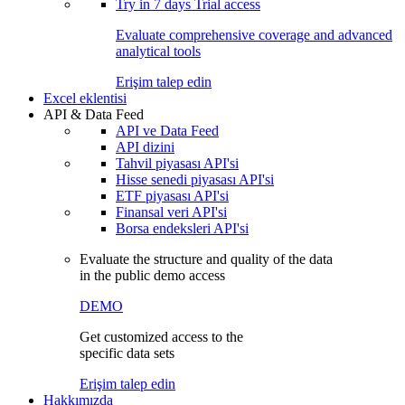
Try in
7 days
Trial access
Evaluate comprehensive coverage and advanced
analytical tools
Erişim talep edin
Excel eklentisi
API & Data Feed
API ve Data Feed
API dizini
Tahvil piyasası API'si
Hisse senedi piyasası API'si
ETF piyasası API'si
Finansal veri API'si
Borsa endeksleri API'si
Evaluate the structure and quality of the data
in the public demo access
DEMO
Get customized access to the
specific data sets
Erişim talep edin
Hakkımızda