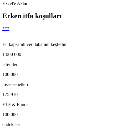
Excel'e Aktar
Erken itfa koşulları
***
En kapsamlı veri tabanını keşfedin
1 000 000
tahvi̇ller
100 000
hisse senetleri
175 910
ETF & Funds
100 000
endeksler