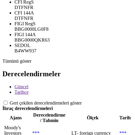
CFI RegS
DTFNFR
CFI 144A
DTFNFR
FIGI RegS
BBG0000LG0F8
FIGI 144A
BBG0000QKR63
SEDOL
B4WW937
Tümünü göster
Derecelendirmeler
Güncel
Tarihçe
Geri çekilen derecelendirmeleri göster
İhraç derecelendirmeleri
Derecelendirme
Ajans
Ölçek
Tarih
/ Tahmin
Moody's
Investors
***
LT- foreign currency
***