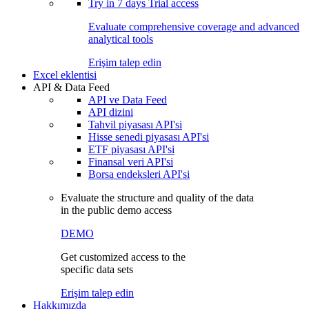
Try in
7 days
Trial access
Evaluate comprehensive coverage and advanced
analytical tools
Erişim talep edin
Excel eklentisi
API & Data Feed
API ve Data Feed
API dizini
Tahvil piyasası API'si
Hisse senedi piyasası API'si
ETF piyasası API'si
Finansal veri API'si
Borsa endeksleri API'si
Evaluate the structure and quality of the data
in the public demo access
DEMO
Get customized access to the
specific data sets
Erişim talep edin
Hakkımızda