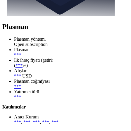
Plasman
Plasman yöntemi
Open subscription
Plasman
***
İlk ihraç fiyatı (getiri)
(
***
%)
Alışlar
***
USD
Plasman coğrafyası
***
Yatırımcı türü
***
Katılımcılar
Aracı Kurum
***
,
***
,
***
,
***
,
***