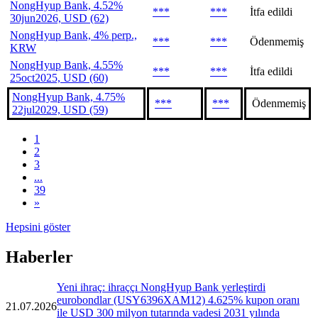
NongHyup Bank, 4.52%
***
***
İtfa edildi
30jun2026, USD (62)
NongHyup Bank, 4% perp.,
***
***
Ödenmemiş
KRW
NongHyup Bank, 4.55%
***
***
İtfa edildi
25oct2025, USD (60)
NongHyup Bank, 4.75%
***
***
Ödenmemiş
22jul2029, USD (59)
1
2
3
...
39
»
Hepsini göster
Haberler
Yeni ihraç: ihraççı NongHyup Bank yerleştirdi
eurobondlar (USY6396XAM12) 4.625% kupon oranı
21.07.2026
ile USD 300 milyon tutarında vadesi 2031 yılında