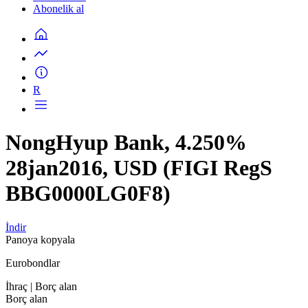
Abonelik al
R
NongHyup Bank, 4.250%
28jan2016, USD (FIGI RegS
BBG0000LG0F8)
İndir
Panoya kopyala
Eurobondlar
İhraç
| Borç alan
Borç alan