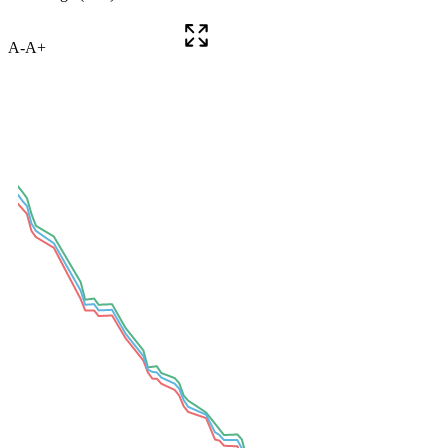
A-
A+