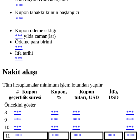
***
Kupon tahakkukunun başlangıcı
***
Kupon ödeme sıklığı
***
yılda zaman(lar)
Ödeme para birimi
***
İtfa tarihi
***
Nakit akışı
Tüm hesaplamalar minimum işlem lotundan yapılır
#
Kupon
Kupon,
Kupon
İtfa,
geçerlilik süresi
%
tutarı, USD
USD
Öncekini göster
8
***
***
***
***
9
***
***
***
***
10
***
***
***
***
11
***
***
***
***
***