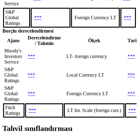
Service
S&P
Global
***
Foreign Currency LT
***
Ratings
Borçlu derecelendirmesi
Derecelendirme
Ajans
Ölçek
Tari
/ Tahmin
Moody's
Investors
***
LT- foreign currency
***
Service
S&P
Global
***
Local Currency LT
***
Ratings
S&P
Global
***
Foreign Currency LT
***
Ratings
Fitch
***
LT Int. Scale (foreign curr.)
***
Ratings
Tahvil sınıflandırması