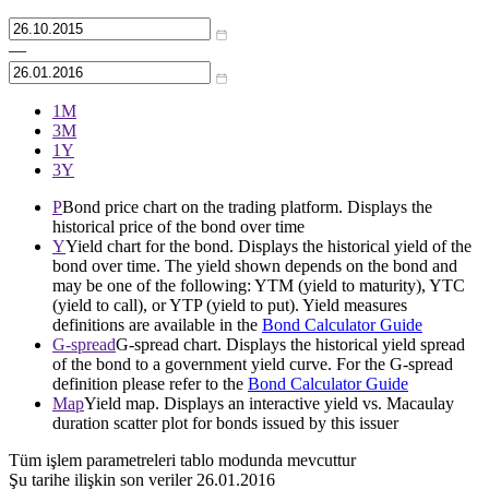
—
1М
3М
1Y
3Y
P
Bond price chart on the trading platform. Displays the
historical price of the bond over time
Y
Yield chart for the bond. Displays the historical yield of the
bond over time. The yield shown depends on the bond and
may be one of the following: YTM (yield to maturity), YTC
(yield to call), or YTP (yield to put). Yield measures
definitions are available in the
Bond Calculator Guide
G-spread
G-spread chart. Displays the historical yield spread
of the bond to a government yield curve. For the G-spread
definition please refer to the
Bond Calculator Guide
Map
Yield map. Displays an interactive yield vs. Macaulay
duration scatter plot for bonds issued by this issuer
Tüm işlem parametreleri tablo modunda mevcuttur
Şu tarihe ilişkin son veriler
26.01.2016