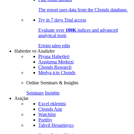
The report uses data from the Cbonds database.
Try in
7 days
Trial access
Evaluate over
100K
indices and advanced
analytical tools
Erişim talep edin
Haberler ve Analizler
Piyasa Haberleri
Araştırma Merkezi
Cbonds Research
Medya için Cbonds
Online Seminars & Insights
Seminars
Insights
Araçlar
Excel eklentisi
Cbonds App
Watchlist
Portföy
Tahvil Hesaplayıcı