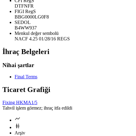
CFI RegS
DTFNFR
FIGI RegS
BBG0000LG0F8
SEDOL
B4WW937
Menkul değer sembolü
NACF 4.25 01/28/16 REGS
İhraç Belgeleri
Nihai şartlar
Final Terms
Ticaret Grafiği
Fixing HKMA
1/5
Tahvil işlem görmez; ihraç itfa edildi
Arşiv