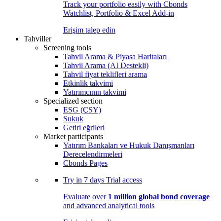
Track your portfolio easily with Cbonds
Watchlist, Portfolio & Excel Add-in
Erişim talep edin
Tahviller
Screening tools
Tahvil Arama & Piyasa Haritaları
Tahvil Arama (AI Destekli)
Tahvil fiyat teklifleri arama
Etkinlik takvimi
Yatırımcının takvimi
Specialized section
ESG (ÇSY)
Sukuk
Getiri eğrileri
Market participants
Yatırım Bankaları ve Hukuk Danışmanları
Derecelendirmeleri
Cbonds Pages
Try in
7 days
Trial access
Evaluate over
1 million global bond coverage
and advanced analytical tools