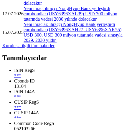
dolacaktır
Yeni ihraç: ihraççı NongHyup Bank yerleştirdi
17.07.2026
eurobondlar (USY6396XAL39) USD 300 milyon
tutarında vadesi 2030 yılında dolacaktır
Yeni ihraçlar: ihraççı NongHyup Bank yerleştirdi
eurobondlar (USY6396XAH27, USY6396XAK55)
15.07.2025
USD 300, USD 300 milyon tutarında vadesi sırasıyla
2029, 2030 yıldır.
Kuruluşla ilgili tüm haberler
Tanımlayıcılar
ISIN RegS
***
Cbonds ID
13104
ISIN 144A
***
CUSIP RegS
***
CUSIP 144A
***
Common Code RegS
052103266