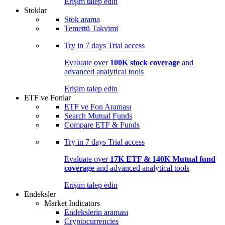
Erişim talep edin
Stoklar
Stok arama
Temettü Takvimi
Try in
7 days
Trial access
Evaluate over
100K stock coverage
and
advanced analytical tools
Erişim talep edin
ETF ve Fonlar
ETF ve Fon Araması
Search Mutual Funds
Compare ETF & Funds
Try in
7 days
Trial access
Evaluate over
17K ETF & 140K Mutual fund
coverage
and advanced analytical tools
Erişim talep edin
Endeksler
Market Indicators
Endekslerin araması
Cryptocurrencies