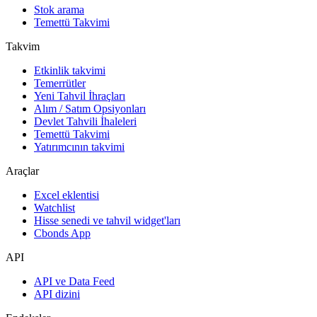
Stok arama
Temettü Takvimi
Takvim
Etkinlik takvimi
Temerrütler
Yeni Tahvil İhraçları
Alım / Satım Opsiyonları
Devlet Tahvili İhaleleri
Temettü Takvimi
Yatırımcının takvimi
Araçlar
Excel eklentisi
Watchlist
Hisse senedi ve tahvil widget'ları
Cbonds App
API
API ve Data Feed
API dizini