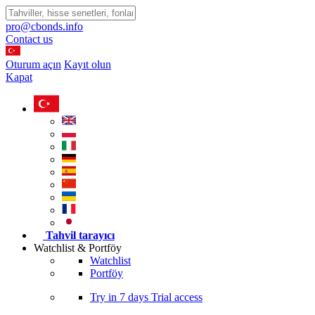
pro@cbonds.info
Contact us
Oturum açın
Kayıt olun
Kapat
Tahvil tarayıcı
Watchlist & Portföy
Watchlist
Portföy
Try in
7 days
Trial access