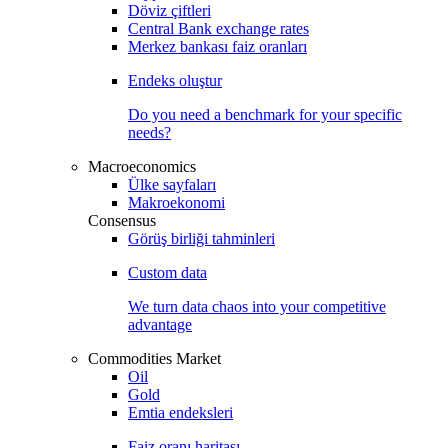
Döviz çiftleri
Central Bank exchange rates
Merkez bankası faiz oranları
Endeks oluştur
Do you need a benchmark for your specific
needs?
Macroeconomics
Ülke sayfaları
Makroekonomi
Consensus
Görüş birliği tahminleri
Custom data
We turn data chaos into your competitive
advantage
Commodities Market
Oil
Gold
Emtia endeksleri
Faiz oranı haritası