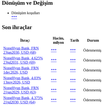
Dönüşüm ve Değişim
Dönüşüm koşulları
***
Son ihraçlar
Hacim,
İhraç:
Tarih
Durum
milyon
NongHyup Bank, FRN
***
***
Ödenmemiş
23jan2030, USD (68)
NongHyup Bank, 4.625%
***
***
Ödenmemiş
23jul2031, USD (69)
NongHyup Bank, FRN
***
***
Ödenmemiş
1dec2026, USD
NongHyup Bank, 4.03%
***
***
Ödenmemiş
13nov2026, USD
NongHyup Bank, FRN
***
***
Ödenmemiş
21jan2029, USD (63)
NongHyup Bank, 4.375%
***
***
Ödenmemiş
21jul2030, USD (64)