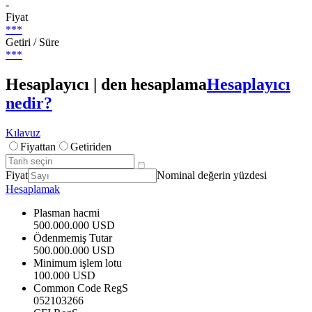
-
Fiyat
***
Getiri / Süre
***
Hesaplayıcı | den hesaplama
Hesaplayıcı
nedir?
Kılavuz
Fiyattan
Getiriden
Fiyat
Nominal değerin yüzdesi
Hesaplamak
Plasman hacmi
500.000.000 USD
Ödenmemiş Tutar
500.000.000 USD
Minimum işlem lotu
100.000 USD
Common Code RegS
052103266