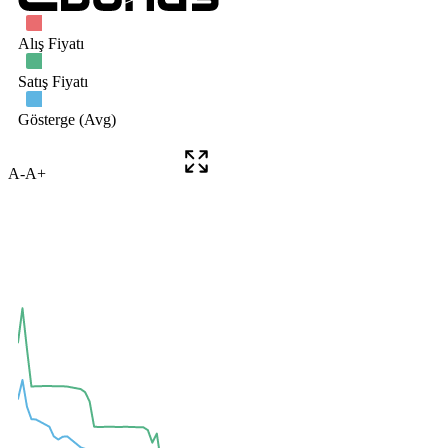
A-
A+