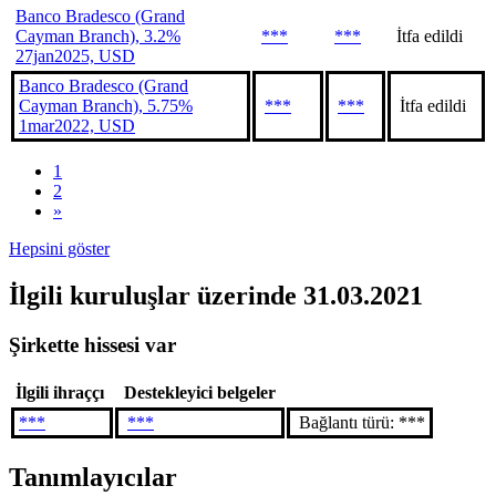
Banco Bradesco (Grand
Cayman Branch), 3.2%
***
***
İtfa edildi
27jan2025, USD
Banco Bradesco (Grand
Cayman Branch), 5.75%
***
***
İtfa edildi
1mar2022, USD
1
2
»
Hepsini göster
İlgili kuruluşlar
üzerinde 31.03.2021
Şirkette hissesi var
İlgili ihraççı
Destekleyici belgeler
***
***
Bağlantı türü: ***
Tanımlayıcılar