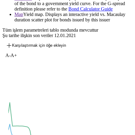
of the bond to a government yield curve. For the G-spread
definition please refer to the
Bond Calculator Guide
Map
Yield map. Displays an interactive yield vs. Macaulay
duration scatter plot for bonds issued by this issuer
Tüm işlem parametreleri tablo modunda mevcuttur
Şu tarihe ilişkin son veriler
12.01.2021
Karşılaştırmak için öğe ekleyin