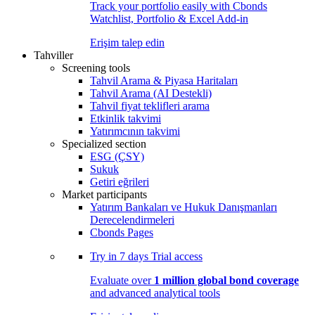
Track your portfolio easily with Cbonds
Watchlist, Portfolio & Excel Add-in
Erişim talep edin
Tahviller
Screening tools
Tahvil Arama & Piyasa Haritaları
Tahvil Arama (AI Destekli)
Tahvil fiyat teklifleri arama
Etkinlik takvimi
Yatırımcının takvimi
Specialized section
ESG (ÇSY)
Sukuk
Getiri eğrileri
Market participants
Yatırım Bankaları ve Hukuk Danışmanları
Derecelendirmeleri
Cbonds Pages
Try in
7 days
Trial access
Evaluate over
1 million global bond coverage
and advanced analytical tools