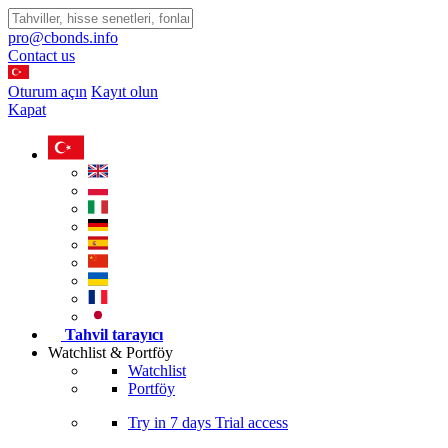
pro@cbonds.info
Contact us
Oturum açın
Kayıt olun
Kapat
Tahvil tarayıcı
Watchlist & Portföy
Watchlist
Portföy
Try in
7 days
Trial access