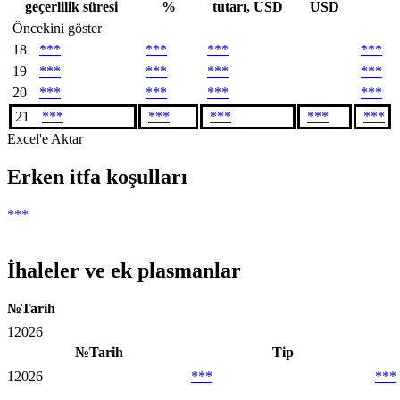
geçerlilik süresi
%
tutarı, USD
USD
Öncekini göster
18
***
***
***
***
19
***
***
***
***
20
***
***
***
***
21
***
***
***
***
***
Excel'e Aktar
Erken itfa koşulları
***
İhaleler ve ek plasmanlar
№
Tarih
1
2026
№
Tarih
Tip
1
2026
***
***