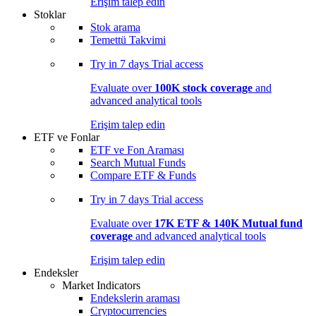
Erişim talep edin
Stoklar
Stok arama
Temettü Takvimi
Try in
7 days
Trial access
Evaluate over
100K stock coverage
and
advanced analytical tools
Erişim talep edin
ETF ve Fonlar
ETF ve Fon Araması
Search Mutual Funds
Compare ETF & Funds
Try in
7 days
Trial access
Evaluate over
17K ETF & 140K Mutual fund
coverage
and advanced analytical tools
Erişim talep edin
Endeksler
Market Indicators
Endekslerin araması
Cryptocurrencies