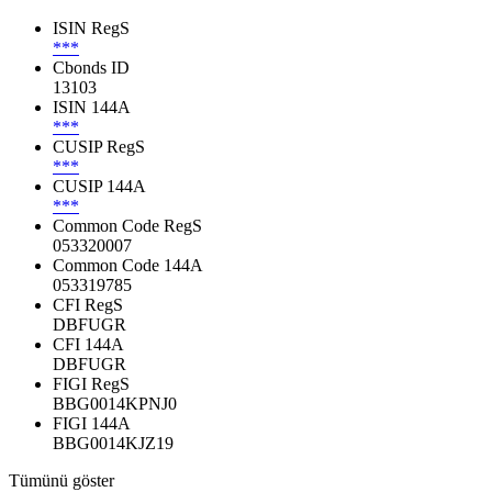
ISIN RegS
***
Cbonds ID
13103
ISIN 144A
***
CUSIP RegS
***
CUSIP 144A
***
Common Code RegS
053320007
Common Code 144A
053319785
CFI RegS
DBFUGR
CFI 144A
DBFUGR
FIGI RegS
BBG0014KPNJ0
FIGI 144A
BBG0014KJZ19
Tümünü göster