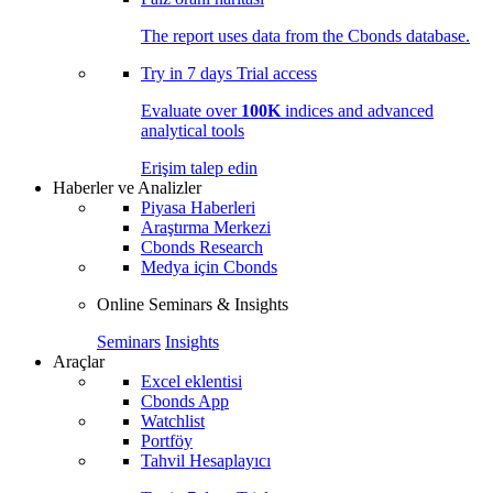
The report uses data from the Cbonds database.
Try in
7 days
Trial access
Evaluate over
100K
indices and advanced
analytical tools
Erişim talep edin
Haberler ve Analizler
Piyasa Haberleri
Araştırma Merkezi
Cbonds Research
Medya için Cbonds
Online Seminars & Insights
Seminars
Insights
Araçlar
Excel eklentisi
Cbonds App
Watchlist
Portföy
Tahvil Hesaplayıcı