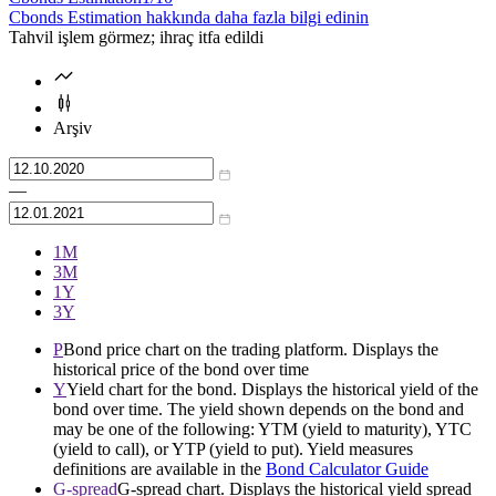
Cbonds Estimation hakkında daha fazla bilgi edinin
Tahvil işlem görmez; ihraç itfa edildi
Arşiv
—
1М
3М
1Y
3Y
P
Bond price chart on the trading platform. Displays the
historical price of the bond over time
Y
Yield chart for the bond. Displays the historical yield of the
bond over time. The yield shown depends on the bond and
may be one of the following: YTM (yield to maturity), YTC
(yield to call), or YTP (yield to put). Yield measures
definitions are available in the
Bond Calculator Guide
G-spread
G-spread chart. Displays the historical yield spread