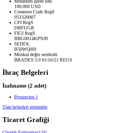
Minimum işlem lotu
100.000 USD
Common Code RegS
053320007
CFI RegS
DBFUGR
FIGI RegS
BBG0014KPNJ0
SEDOL
B50WQH9
Menkul değer sembolü
BRADES 5.9 01/16/21 REGS
İhraç Belgeleri
İzahname
(2 adet)
Prospectus 1
Tüm belgeleri görüntüle
Ticaret Grafiği
Cbonds Estimation
1/10