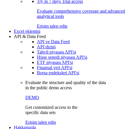
Try in
7 days
Trial access
Evaluate comprehensive coverage and advanced
analytical tools
Erişim talep edin
Excel eklentisi
API & Data Feed
API ve Data Feed
API dizini
Tahvil piyasası API'si
Hisse senedi piyasası API'si
ETF piyasası API'si
Finansal veri API'si
Borsa endeksleri API'si
Evaluate the structure and quality of the data
in the public demo access
DEMO
Get customized access to the
specific data sets
Erişim talep edin
Hakkımızda