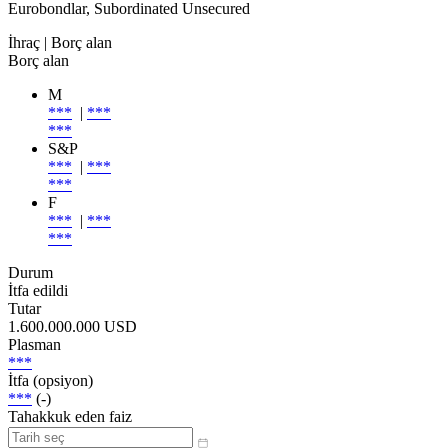
Eurobondlar, Subordinated Unsecured
İhraç
| Borç alan
Borç alan
M
***
|
***
***
S&P
***
|
***
***
F
***
|
***
***
Durum
İtfa edildi
Tutar
1.600.000.000 USD
Plasman
***
İtfa (opsiyon)
***
(-)
Tahakkuk eden faiz