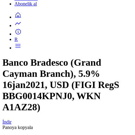
Abonelik al
R
Banco Bradesco (Grand
Cayman Branch), 5.9%
16jan2021, USD (FIGI RegS
BBG0014KPNJ0, WKN
A1AZ28)
İndir
Panoya kopyala