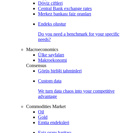
Döviz çiftleri
Central Bank exchange rates
Merkez bankası faiz oranları
Endeks oluştur
Do you need a benchmark for your specific
needs?
Macroeconomics
Ülke sayfaları
Makroekonomi
Consensus
Görüş birliği tahminleri
Custom data
We turn data chaos into your competitive
advantage
Commodities Market
Oil
Gold
Emtia endeksleri
Faiz oranı haritası