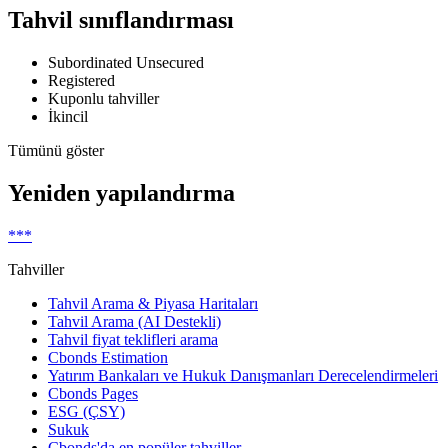
Tahvil sınıflandırması
Subordinated Unsecured
Registered
Kuponlu tahviller
İkincil
Tümünü göster
Yeniden yapılandırma
***
Tahviller
Tahvil Arama & Piyasa Haritaları
Tahvil Arama (AI Destekli)
Tahvil fiyat teklifleri arama
Cbonds Estimation
Yatırım Bankaları ve Hukuk Danışmanları Derecelendirmeleri
Cbonds Pages
ESG (ÇSY)
Sukuk
Cbonds'da en popüler tahviller