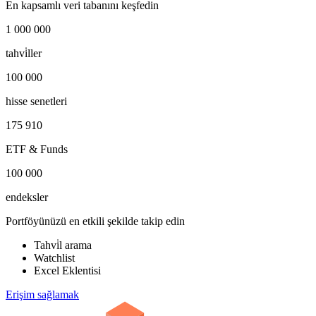
En kapsamlı veri tabanını keşfedin
1 000 000
tahvi̇ller
100 000
hisse senetleri
175 910
ETF & Funds
100 000
endeksler
Portföyünüzü en etkili şekilde takip edin
Tahvi̇l arama
Watchlist
Excel Eklentisi
Erişim sağlamak