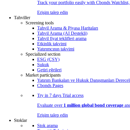
Track your portfolio easily with Cbonds Watchlist
Erişim talep edin
Tahviller
Screening tools
Tahvil Arama & Piyasa Haritaları
Tahvil Arama (AI Destekli)
Tahvil fiyat teklifleri arama
Etkinlik takvimi
Yatırımcının takvimi
Specialized section
ESG (ÇSY)
Sukuk
Getiri eğrileri
Market participants
Yatırım Bankaları ve Hukuk Danışmanları Derecel
Cbonds Pages
Try in
7 days
Trial access
Evaluate over
1 million global bond coverage
and
Erişim talep edin
Stoklar
Stok arama