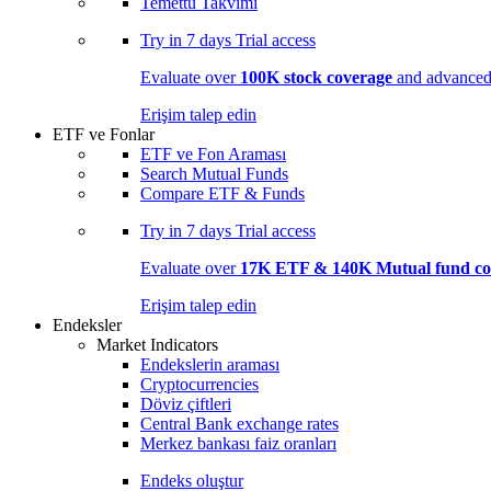
Temettü Takvimi
Try in
7 days
Trial access
Evaluate over
100K stock coverage
and advanced 
Erişim talep edin
ETF ve Fonlar
ETF ve Fon Araması
Search Mutual Funds
Compare ETF & Funds
Try in
7 days
Trial access
Evaluate over
17K ETF & 140K Mutual fund co
Erişim talep edin
Endeksler
Market Indicators
Endekslerin araması
Cryptocurrencies
Döviz çiftleri
Central Bank exchange rates
Merkez bankası faiz oranları
Endeks oluştur