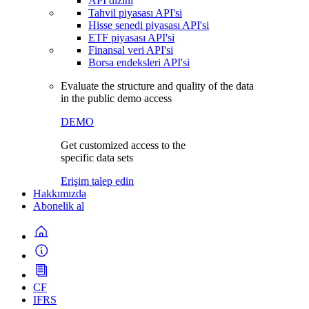
API dizini
Tahvil piyasası API'si
Hisse senedi piyasası API'si
ETF piyasası API'si
Finansal veri API'si
Borsa endeksleri API'si
Evaluate the structure and quality of the data
in the public demo access
DEMO
Get customized access to the
specific data sets
Erişim talep edin
Hakkımızda
Abonelik al
CF
IFRS