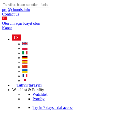
pro@cbonds.info
Contact us
Oturum açın
Kayıt olun
Kapat
Tahvil tarayıcı
Watchlist & Portföy
Watchlist
Portföy
Try in
7 days
Trial access