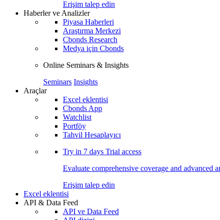
Erişim talep edin
Haberler ve Analizler
Piyasa Haberleri
Araştırma Merkezi
Cbonds Research
Medya için Cbonds
Online Seminars & Insights
Seminars
Insights
Araçlar
Excel eklentisi
Cbonds App
Watchlist
Portföy
Tahvil Hesaplayıcı
Try in
7 days
Trial access
Evaluate comprehensive coverage and advanced ana
Erişim talep edin
Excel eklentisi
API & Data Feed
API ve Data Feed