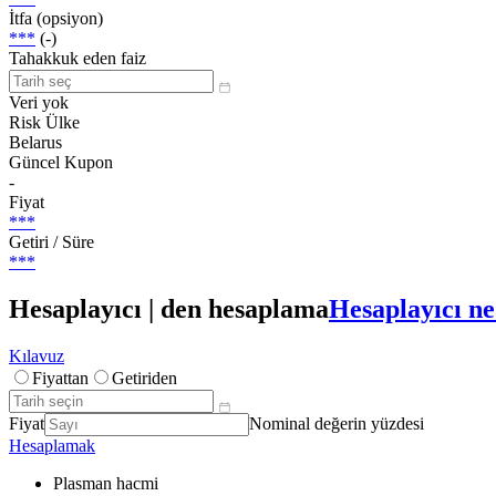
İtfa (opsiyon)
***
(-)
Tahakkuk eden faiz
Veri yok
Risk Ülke
Belarus
Güncel Kupon
-
Fiyat
***
Getiri / Süre
***
Hesaplayıcı | den hesaplama
Hesaplayıcı ne
Kılavuz
Fiyattan
Getiriden
Fiyat
Nominal değerin yüzdesi
Hesaplamak
Plasman hacmi