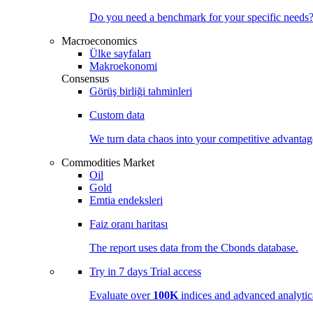
Do you need a benchmark for your specific needs
Macroeconomics
Ülke sayfaları
Makroekonomi
Consensus
Görüş birliği tahminleri
Custom data
We turn data chaos into your competitive
advantag
Commodities Market
Oil
Gold
Emtia endeksleri
Faiz oranı haritası
The report uses data from the Cbonds database.
Try in
7 days
Trial access
Evaluate over
100K
indices and advanced analytica