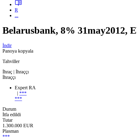
R
...
Belarusbank, 8% 31may2012, EU
İndir
Panoya kopyala
Tahviller
İhraç
| İhraççı
İhraççı
Expert RA
|
***
***
Durum
İtfa edildi
Tutar
1.300.000 EUR
Plasman
***