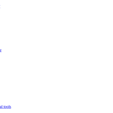
?
e
l tools