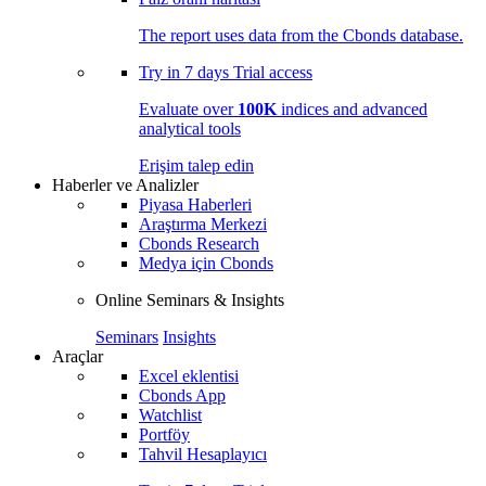
The report uses data from the Cbonds database.
Try in
7 days
Trial access
Evaluate over
100K
indices and advanced
analytical tools
Erişim talep edin
Haberler ve Analizler
Piyasa Haberleri
Araştırma Merkezi
Cbonds Research
Medya için Cbonds
Online Seminars & Insights
Seminars
Insights
Araçlar
Excel eklentisi
Cbonds App
Watchlist
Portföy
Tahvil Hesaplayıcı