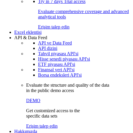
Try in
7 days
Trial access
Evaluate comprehensive coverage and advanced
analytical tools
Erişim talep edin
Excel eklentisi
API & Data Feed
API ve Data Feed
API dizini
Tahvil piyasası API'si
Hisse senedi piyasası API'si
ETF piyasası API'si
Finansal veri API'si
Borsa endeksleri API'si
Evaluate the structure and quality of the data
in the public demo access
DEMO
Get customized access to the
specific data sets
Erişim talep edin
Hakkımızda