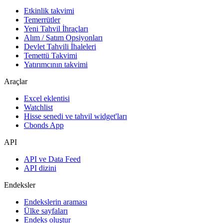
Etkinlik takvimi
Temerrütler
Yeni Tahvil İhraçları
Alım / Satım Opsiyonları
Devlet Tahvili İhaleleri
Temettü Takvimi
Yatırımcının takvimi
Araçlar
Excel eklentisi
Watchlist
Hisse senedi ve tahvil widget'ları
Cbonds App
API
API ve Data Feed
API dizini
Endeksler
Endekslerin araması
Ülke sayfaları
Endeks oluştur