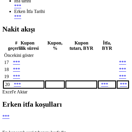
İtfa tarihi
***
Erken İtfa Tarihi
***
Nakit akışı
#
Kupon
Kupon,
Kupon
İtfa,
geçerlilik süresi
%
tutarı, BYR
BYR
Öncekini göster
17
***
***
18
***
***
19
***
***
20
***
***
***
Excel'e Aktar
Erken itfa koşulları
***