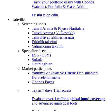
Track your portfolio easily with Cbonds
Watchlist, Portfolio & Excel Add-in
Erişim talep edin
Tahviller
Screening tools
Tahvil Arama & Piyasa Haritaları
Tahvil Arama (AI Destekli)
Tahvil fiyat teklifleri arama
Etkinlik takvimi
Yatırımcının takvimi
Specialized section
ESG (ÇSY)
Sukuk
Getiri eğrileri
Market participants
Yatırım Bankaları ve Hukuk Danışmanları
Derecelendirmeleri
Cbonds Pages
Try in
7 days
Trial access
Evaluate over
1 million global bond coverage
and advanced analytical tools