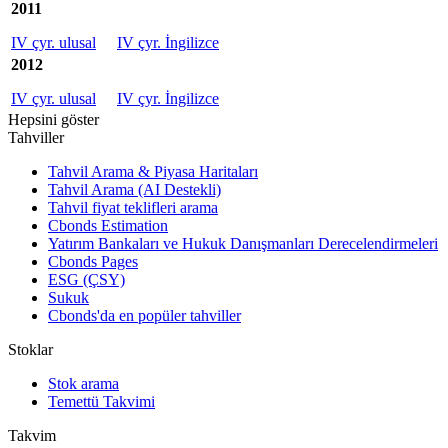
2011
IV çyr. ulusal
IV çyr. İngilizce
2012
IV çyr. ulusal
IV çyr. İngilizce
Hepsini göster
Tahviller
Tahvil Arama & Piyasa Haritaları
Tahvil Arama (AI Destekli)
Tahvil fiyat teklifleri arama
Cbonds Estimation
Yatırım Bankaları ve Hukuk Danışmanları Derecelendirmeleri
Cbonds Pages
ESG (ÇSY)
Sukuk
Cbonds'da en popüler tahviller
Stoklar
Stok arama
Temettü Takvimi
Takvim