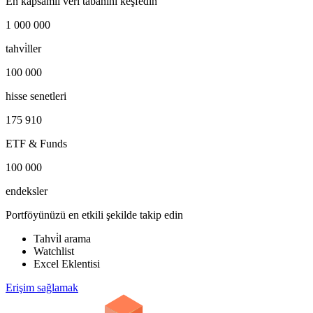
En kapsamlı veri tabanını keşfedin
1 000 000
tahvi̇ller
100 000
hisse senetleri
175 910
ETF & Funds
100 000
endeksler
Portföyünüzü en etkili şekilde takip edin
Tahvi̇l arama
Watchlist
Excel Eklentisi
Erişim sağlamak