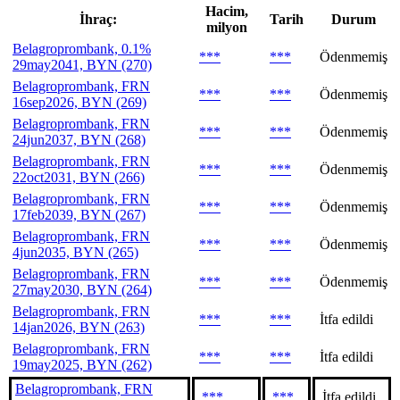
Hacim,
İhraç:
Tarih
Durum
milyon
Belagroprombank, 0.1%
***
***
Ödenmemiş
29may2041, BYN (270)
Belagroprombank, FRN
***
***
Ödenmemiş
16sep2026, BYN (269)
Belagroprombank, FRN
***
***
Ödenmemiş
24jun2037, BYN (268)
Belagroprombank, FRN
***
***
Ödenmemiş
22oct2031, BYN (266)
Belagroprombank, FRN
***
***
Ödenmemiş
17feb2039, BYN (267)
Belagroprombank, FRN
***
***
Ödenmemiş
4jun2035, BYN (265)
Belagroprombank, FRN
***
***
Ödenmemiş
27may2030, BYN (264)
Belagroprombank, FRN
***
***
İtfa edildi
14jan2026, BYN (263)
Belagroprombank, FRN
***
***
İtfa edildi
19may2025, BYN (262)
Belagroprombank, FRN
***
***
İtfa edildi