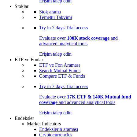
Erişim talep edin
Stoklar
Stok arama
Temettü Takvimi
Try in
7 days
Trial access
Evaluate over
100K stock coverage
and
advanced analytical tools
Erişim talep edin
ETF ve Fonlar
ETF ve Fon Araması
Search Mutual Funds
Compare ETF & Funds
Try in
7 days
Trial access
Evaluate over
17K ETF & 140K Mutual fund
coverage
and advanced analytical tools
Erişim talep edin
Endeksler
Market Indicators
Endekslerin araması
Cryptocurrencies