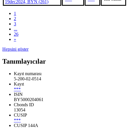
19dec2024, BYN (261)
1
2
3
...
26
»
Hepsini göster
Tanımlayıcılar
Kayıt numarası
5-200-02-0514
Kayıt
***
ISIN
BY5000204061
Cbonds ID
13054
CUSIP
***
CUSIP 144A