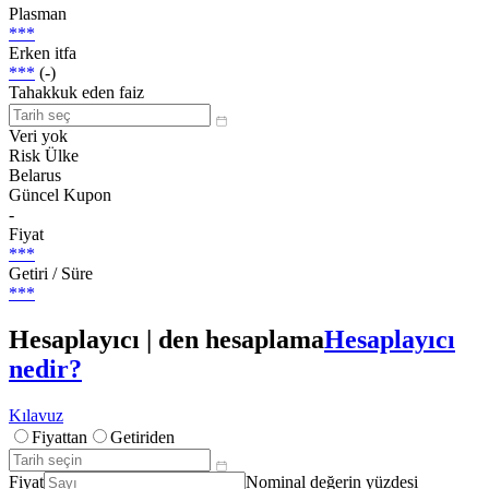
Plasman
***
Erken itfa
***
(-)
Tahakkuk eden faiz
Veri yok
Risk Ülke
Belarus
Güncel Kupon
-
Fiyat
***
Getiri / Süre
***
Hesaplayıcı | den hesaplama
Hesaplayıcı
nedir?
Kılavuz
Fiyattan
Getiriden
Fiyat
Nominal değerin yüzdesi