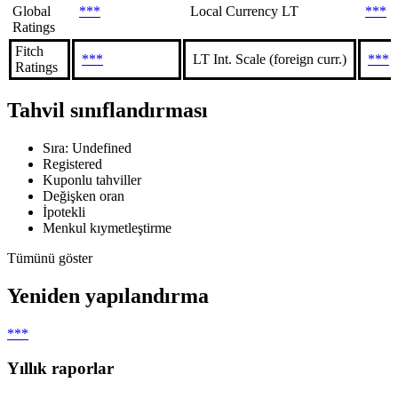
Global
***
Local Currency LT
***
Ratings
Fitch
***
LT Int. Scale (foreign curr.)
***
Ratings
Tahvil sınıflandırması
Sıra: Undefined
Registered
Kuponlu tahviller
Değişken oran
İpotekli
Menkul kıymetleştirme
Tümünü göster
Yeniden yapılandırma
***
Yıllık raporlar