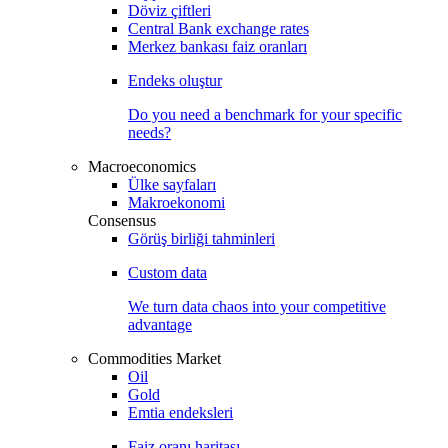
Döviz çiftleri
Central Bank exchange rates
Merkez bankası faiz oranları
Endeks oluştur
Do you need a benchmark for your specific
needs?
Macroeconomics
Ülke sayfaları
Makroekonomi
Consensus
Görüş birliği tahminleri
Custom data
We turn data chaos into your competitive
advantage
Commodities Market
Oil
Gold
Emtia endeksleri
Faiz oranı haritası