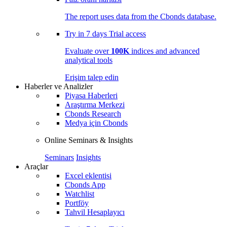
The report uses data from the Cbonds database.
Try in
7 days
Trial access
Evaluate over
100K
indices and advanced
analytical tools
Erişim talep edin
Haberler ve Analizler
Piyasa Haberleri
Araştırma Merkezi
Cbonds Research
Medya için Cbonds
Online Seminars & Insights
Seminars
Insights
Araçlar
Excel eklentisi
Cbonds App
Watchlist
Portföy
Tahvil Hesaplayıcı