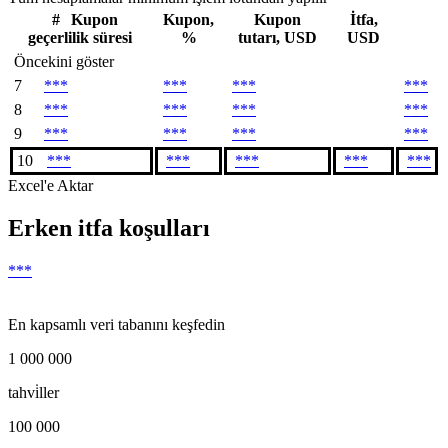
#
Kupon
Kupon,
Kupon
İtfa,
geçerlilik süresi
%
tutarı, USD
USD
Öncekini göster
7
***
***
***
***
8
***
***
***
***
9
***
***
***
***
10
***
***
***
***
***
Excel'e Aktar
Erken itfa koşulları
***
En kapsamlı veri tabanını keşfedin
1 000 000
tahvi̇ller
100 000