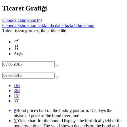
Ticaret Grafiği
Cbonds Estimation
1/4
Cbonds Estimation hakkında daha fazla bilgi edinin
Tahvil işlem görmez; ihraç itfa edildi
Arşiv
—
1М
3М
1Y
3Y
P
Bond price chart on the trading platform. Displays the
historical price of the bond over time
Y
Yield chart for the bond. Displays the historical yield of the
bond over time. The yield shown depends on the bond and