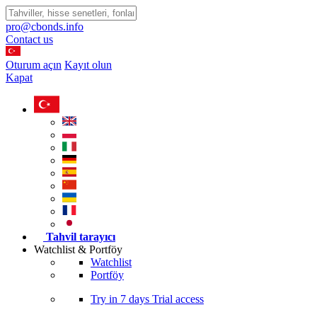
pro@cbonds.info
Contact us
Oturum açın
Kayıt olun
Kapat
Tahvil tarayıcı
Watchlist & Portföy
Watchlist
Portföy
Try in
7 days
Trial access