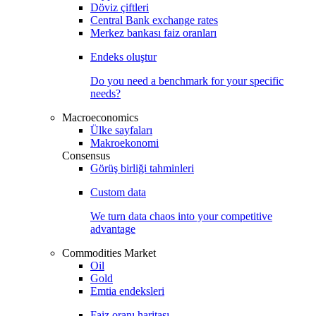
Döviz çiftleri
Central Bank exchange rates
Merkez bankası faiz oranları
Endeks oluştur
Do you need a benchmark for your specific
needs?
Macroeconomics
Ülke sayfaları
Makroekonomi
Consensus
Görüş birliği tahminleri
Custom data
We turn data chaos into your competitive
advantage
Commodities Market
Oil
Gold
Emtia endeksleri
Faiz oranı haritası