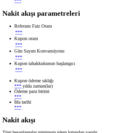
***
Nakit akışı parametreleri
Referans Faiz Oranı
***
Kupon oranı
***
Gün Sayım Konvansiyonu
***
Kupon tahakkukunun başlangıcı
***
Kupon ödeme sıklığı
***
yılda zaman(lar)
Ödeme para birimi
***
İtfa tarihi
***
Nakit akışı
Tüm hesaplamalar minimum işlem lotundan yapılır