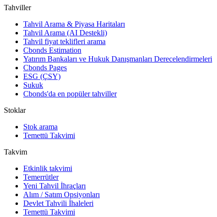
Tahviller
Tahvil Arama & Piyasa Haritaları
Tahvil Arama (AI Destekli)
Tahvil fiyat teklifleri arama
Cbonds Estimation
Yatırım Bankaları ve Hukuk Danışmanları Derecelendirmeleri
Cbonds Pages
ESG (ÇSY)
Sukuk
Cbonds'da en popüler tahviller
Stoklar
Stok arama
Temettü Takvimi
Takvim
Etkinlik takvimi
Temerrütler
Yeni Tahvil İhraçları
Alım / Satım Opsiyonları
Devlet Tahvili İhaleleri
Temettü Takvimi