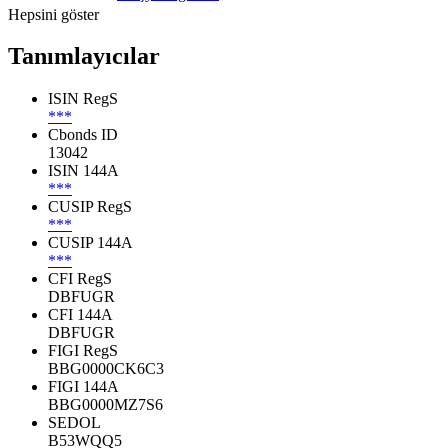
Hepsini göster
Tanımlayıcılar
ISIN RegS
***
Cbonds ID
13042
ISIN 144A
***
CUSIP RegS
***
CUSIP 144A
***
CFI RegS
DBFUGR
CFI 144A
DBFUGR
FIGI RegS
BBG0000CK6C3
FIGI 144A
BBG0000MZ7S6
SEDOL
B53WQQ5