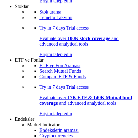
Erişim talep edin
Stoklar
Stok arama
Temettü Takvimi
Try in
7 days
Trial access
Evaluate over
100K stock coverage
and
advanced analytical tools
Erişim talep edin
ETF ve Fonlar
ETF ve Fon Araması
Search Mutual Funds
Compare ETF & Funds
Try in
7 days
Trial access
Evaluate over
17K ETF & 140K Mutual fund
coverage
and advanced analytical tools
Erişim talep edin
Endeksler
Market Indicators
Endekslerin araması
Cryptocurrencies