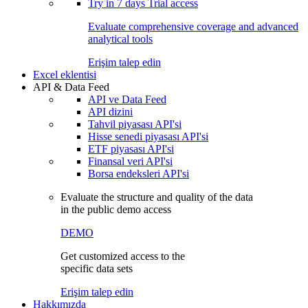
Try in
7 days
Trial access
Evaluate comprehensive coverage and advanced
analytical tools
Erişim talep edin
Excel eklentisi
API & Data Feed
API ve Data Feed
API dizini
Tahvil piyasası API'si
Hisse senedi piyasası API'si
ETF piyasası API'si
Finansal veri API'si
Borsa endeksleri API'si
Evaluate the structure and quality of the data
in the public demo access
DEMO
Get customized access to the
specific data sets
Erişim talep edin
Hakkımızda