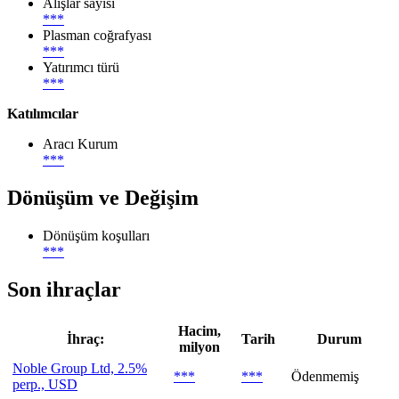
Alışlar sayısı
***
Plasman coğrafyası
***
Yatırımcı türü
***
Katılımcılar
Aracı Kurum
***
Dönüşüm ve Değişim
Dönüşüm koşulları
***
Son ihraçlar
Hacim,
İhraç:
Tarih
Durum
milyon
Noble Group Ltd, 2.5%
***
***
Ödenmemiş
perp., USD