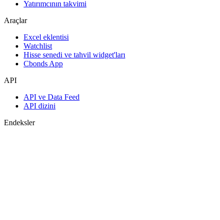
Yatırımcının takvimi
Araçlar
Excel eklentisi
Watchlist
Hisse senedi ve tahvil widget'ları
Cbonds App
API
API ve Data Feed
API dizini
Endeksler
Endekslerin araması
Ülke sayfaları
Endeks oluştur
Görüş birliği tahminleri
Makroekonomi
ETF ve Fonlar
ETF ve Fon Araması