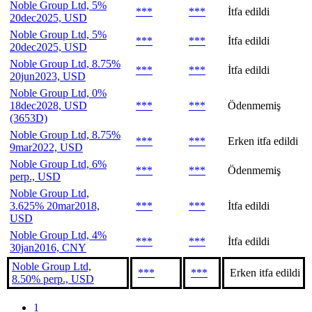
Noble Group Ltd, 5%
***
***
İtfa edildi
20dec2025, USD
Noble Group Ltd, 5%
***
***
İtfa edildi
20dec2025, USD
Noble Group Ltd, 8.75%
***
***
İtfa edildi
20jun2023, USD
Noble Group Ltd, 0%
18dec2028, USD
***
***
Ödenmemiş
(3653D)
Noble Group Ltd, 8.75%
***
***
Erken itfa edildi
9mar2022, USD
Noble Group Ltd, 6%
***
***
Ödenmemiş
perp., USD
Noble Group Ltd,
3.625% 20mar2018,
***
***
İtfa edildi
USD
Noble Group Ltd, 4%
***
***
İtfa edildi
30jan2016, CNY
Noble Group Ltd,
***
***
Erken itfa edildi
8.50% perp., USD
1