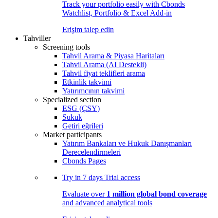
Track your portfolio easily with Cbonds
Watchlist, Portfolio & Excel Add-in
Erişim talep edin
Tahviller
Screening tools
Tahvil Arama & Piyasa Haritaları
Tahvil Arama (AI Destekli)
Tahvil fiyat teklifleri arama
Etkinlik takvimi
Yatırımcının takvimi
Specialized section
ESG (ÇSY)
Sukuk
Getiri eğrileri
Market participants
Yatırım Bankaları ve Hukuk Danışmanları
Derecelendirmeleri
Cbonds Pages
Try in
7 days
Trial access
Evaluate over
1 million global bond coverage
and advanced analytical tools