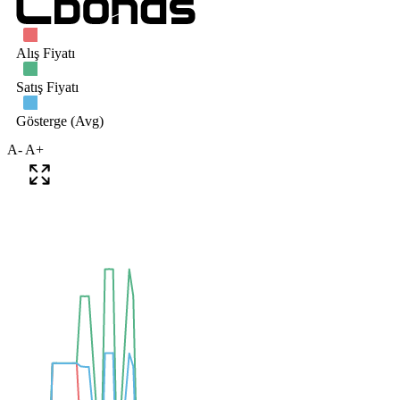
A-
A+