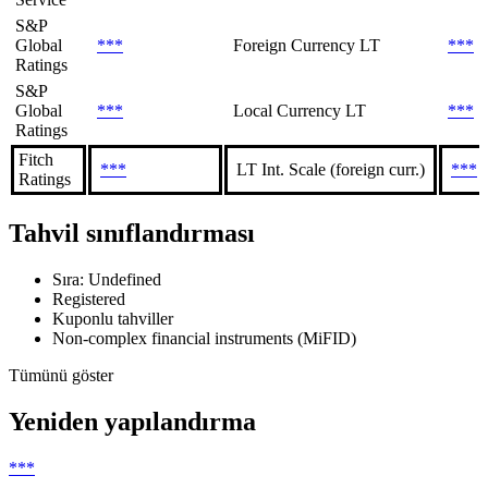
S&P
Global
***
Foreign Currency LT
***
Ratings
S&P
Global
***
Local Currency LT
***
Ratings
Fitch
***
LT Int. Scale (foreign curr.)
***
Ratings
Tahvil sınıflandırması
Sıra: Undefined
Registered
Kuponlu tahviller
Non-complex financial instruments (MiFID)
Tümünü göster
Yeniden yapılandırma
***