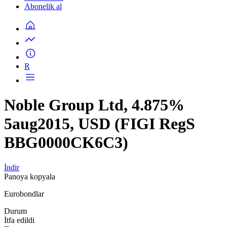
Abonelik al
R
Noble Group Ltd, 4.875%
5aug2015, USD (FIGI RegS
BBG0000CK6C3)
İndir
Panoya kopyala
Eurobondlar
Durum
İtfa edildi