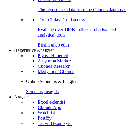
The report uses data from the Cbonds database.
Try in
7 days
Trial access
Evaluate over
100K
indices and advanced
analytical tools
Erişim talep edin
Haberler ve Analizler
Piyasa Haberleri
Araştırma Merkezi
Cbonds Research
Medya için Cbonds
Online Seminars & Insights
Seminars
Insights
Araçlar
Excel eklentisi
Cbonds App
Watchlist
Portföy
Tahvil Hesaplayıcı