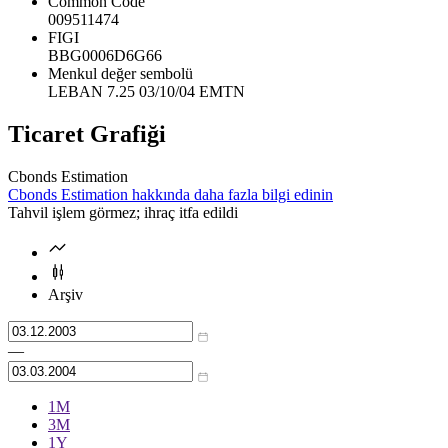
Common Code
009511474
FIGI
BBG0006D6G66
Menkul değer sembolü
LEBAN 7.25 03/10/04 EMTN
Ticaret Grafiği
Cbonds Estimation
Cbonds Estimation hakkında daha fazla bilgi edinin
Tahvil işlem görmez; ihraç itfa edildi
Arşiv
—
1М
3М
1Y