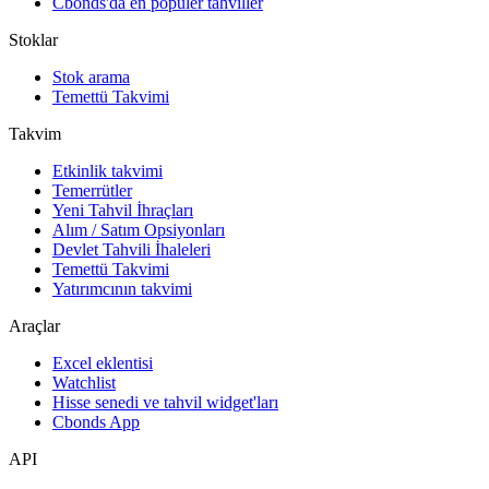
Cbonds'da en popüler tahviller
Stoklar
Stok arama
Temettü Takvimi
Takvim
Etkinlik takvimi
Temerrütler
Yeni Tahvil İhraçları
Alım / Satım Opsiyonları
Devlet Tahvili İhaleleri
Temettü Takvimi
Yatırımcının takvimi
Araçlar
Excel eklentisi
Watchlist
Hisse senedi ve tahvil widget'ları
Cbonds App
API