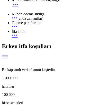
***
Kupon ödeme sıklığı
***
yılda zaman(lar)
Ödeme para birimi
***
İtfa tarihi
***
Erken itfa koşulları
***
En kapsamlı veri tabanını keşfedin
1 000 000
tahvi̇ller
100 000
hisse senetleri