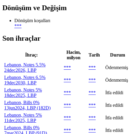
Dönüşüm ve Değişim
Dönüşüm koşulları
***
Son ihraçlar
Hacim,
İhraç:
Tarih
Durum
milyon
Lebanon, Notes 5.5%
***
***
Ödenmemiş
24dec2026, LBP
Lebanon, Notes 6.5%
***
***
Ödenmemiş
19dec2030, LBP
Lebanon, Notes 5%
***
***
İtfa edildi
18dec2025, LBP
Lebanon, Bills 0%
***
***
İtfa edildi
13jun2024, LBP (182D)
Lebanon, Notes 5%
***
***
İtfa edildi
11dec2025, LBP
Lebanon, Bills 0%
***
***
İtfa edildi
7mar2024, LBP (91D)