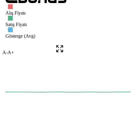
A-
A+