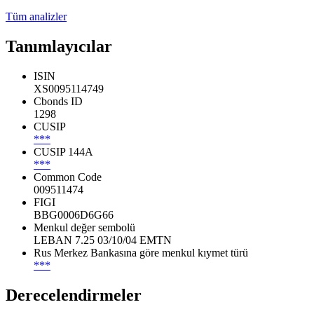
Tüm analizler
Tanımlayıcılar
ISIN
XS0095114749
Cbonds ID
1298
CUSIP
***
CUSIP 144A
***
Common Code
009511474
FIGI
BBG0006D6G66
Menkul değer sembolü
LEBAN 7.25 03/10/04 EMTN
Rus Merkez Bankasına göre menkul kıymet türü
***
Derecelendirmeler