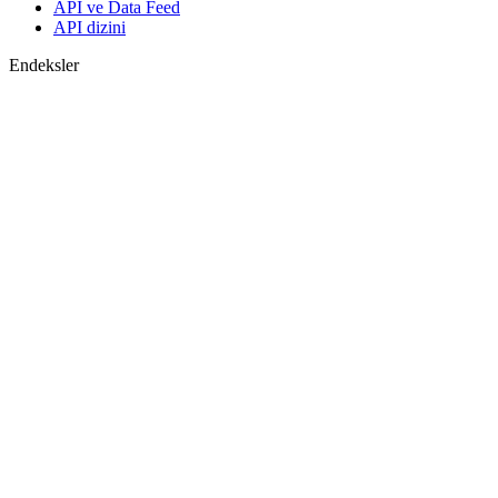
API ve Data Feed
API dizini
Endeksler
Endekslerin araması
Ülke sayfaları
Endeks oluştur
Görüş birliği tahminleri
Makroekonomi
ETF ve Fonlar
ETF ve Fon Araması
Haberler ve Analizler
Piyasa Haberleri
Araştırma Merkezi
Cbonds Research
Medya için Cbonds
Destek
Hakkımızda
Ödemelerin güvenliği