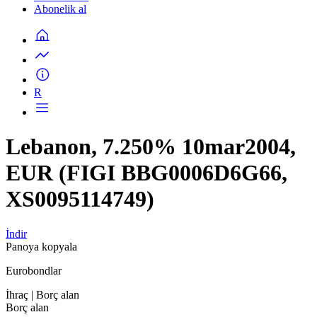
Abonelik al
R
Lebanon, 7.250% 10mar2004,
EUR (FIGI BBG0006D6G66,
XS0095114749)
İndir
Panoya kopyala
Eurobondlar
İhraç
| Borç alan
Borç alan