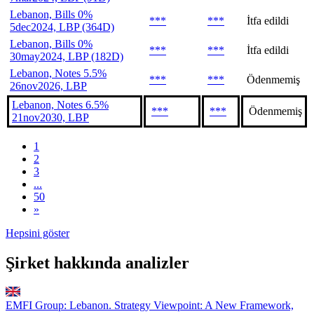
Lebanon, Bills 0%
***
***
İtfa edildi
5dec2024, LBP (364D)
Lebanon, Bills 0%
***
***
İtfa edildi
30may2024, LBP (182D)
Lebanon, Notes 5.5%
***
***
Ödenmemiş
26nov2026, LBP
Lebanon, Notes 6.5%
***
***
Ödenmemiş
21nov2030, LBP
1
2
3
...
50
»
Hepsini göster
Şirket hakkında analizler
EMFI Group: Lebanon. Strategy Viewpoint: A New Framework,