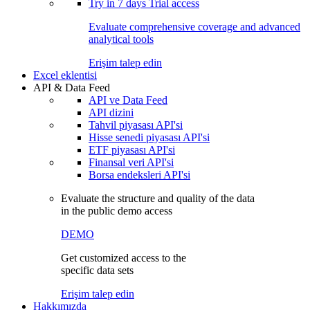
Try in
7 days
Trial access
Evaluate comprehensive coverage and advanced
analytical tools
Erişim talep edin
Excel eklentisi
API & Data Feed
API ve Data Feed
API dizini
Tahvil piyasası API'si
Hisse senedi piyasası API'si
ETF piyasası API'si
Finansal veri API'si
Borsa endeksleri API'si
Evaluate the structure and quality of the data
in the public demo access
DEMO
Get customized access to the
specific data sets
Erişim talep edin
Hakkımızda