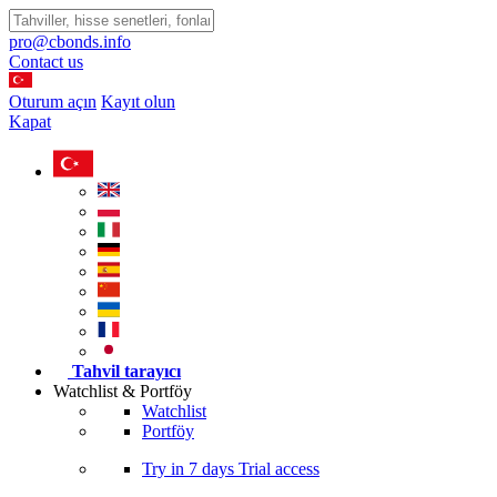
pro@cbonds.info
Contact us
Oturum açın
Kayıt olun
Kapat
Tahvil tarayıcı
Watchlist & Portföy
Watchlist
Portföy
Try in
7 days
Trial access