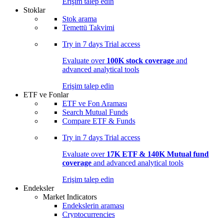
Erişim talep edin
Stoklar
Stok arama
Temettü Takvimi
Try in
7 days
Trial access
Evaluate over
100K stock coverage
and
advanced analytical tools
Erişim talep edin
ETF ve Fonlar
ETF ve Fon Araması
Search Mutual Funds
Compare ETF & Funds
Try in
7 days
Trial access
Evaluate over
17K ETF & 140K Mutual fund
coverage
and advanced analytical tools
Erişim talep edin
Endeksler
Market Indicators
Endekslerin araması
Cryptocurrencies