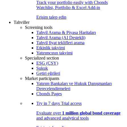
Track your portfolio easily with Cbonds
Watchlist, Portfolio & Excel Add-in
Erişim talep edin
Tahviller
Screening tools
Tahvil Arama & Piyasa Haritaları
Tahvil Arama (AI Destekli)
Tahvil fiyat teklifleri arama
Etkinlik takvimi
Yatırımcının takvimi
Specialized section
ESG (ÇSY)
Sukuk
Getiri eğrileri
Market participants
Yatırım Bankaları ve Hukuk Danışmanları
Derecelendirmeleri
Cbonds Pages
Try in
7 days
Trial access
Evaluate over
1 million global bond coverage
and advanced analytical tools