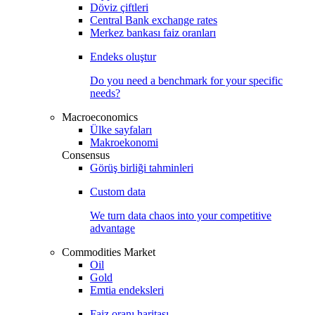
Döviz çiftleri
Central Bank exchange rates
Merkez bankası faiz oranları
Endeks oluştur
Do you need a benchmark for your specific
needs?
Macroeconomics
Ülke sayfaları
Makroekonomi
Consensus
Görüş birliği tahminleri
Custom data
We turn data chaos into your competitive
advantage
Commodities Market
Oil
Gold
Emtia endeksleri
Faiz oranı haritası