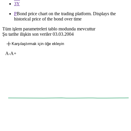
3Y
P
Bond price chart on the trading platform. Displays the
historical price of the bond over time
Tüm işlem parametreleri tablo modunda mevcuttur
Şu tarihe ilişkin son veriler
03.03.2004
Karşılaştırmak için öğe ekleyin