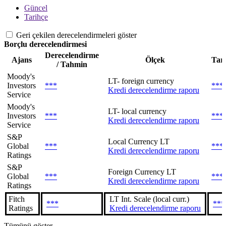
Güncel
Tarihçe
Geri çekilen derecelendirmeleri göster
Borçlu derecelendirmesi
Derecelendirme
Ajans
Ölçek
Tar
/ Tahmin
Moody's
LT- foreign currency
Investors
***
***
Kredi derecelendirme raporu
Service
Moody's
LT- local currency
Investors
***
***
Kredi derecelendirme raporu
Service
S&P
Local Currency LT
Global
***
***
Kredi derecelendirme raporu
Ratings
S&P
Foreign Currency LT
Global
***
***
Kredi derecelendirme raporu
Ratings
Fitch
LT Int. Scale (local curr.)
***
***
Ratings
Kredi derecelendirme raporu
Tümünü göster