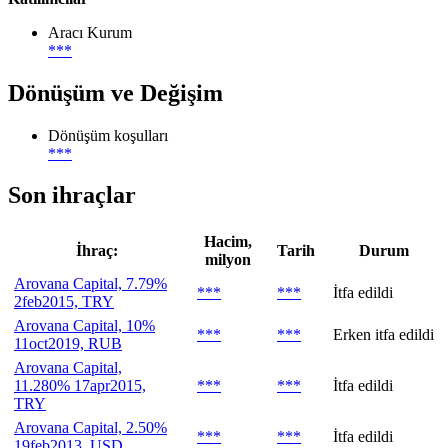
Aracı Kurum
***
Dönüşüm ve Değişim
Dönüşüm koşulları
***
Son ihraçlar
Hacim,
İhraç:
Tarih
Durum
milyon
Arovana Capital, 7.79%
***
***
İtfa edildi
2feb2015, TRY
Arovana Capital, 10%
***
***
Erken itfa edildi
11oct2019, RUB
Arovana Capital,
11.280% 17apr2015,
***
***
İtfa edildi
TRY
Arovana Capital, 2.50%
***
***
İtfa edildi
19feb2013, USD