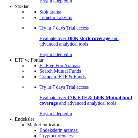
Erişim talep edin
Stoklar
Stok arama
Temettü Takvimi
Try in
7 days
Trial access
Evaluate over
100K stock coverage
and
advanced analytical tools
Erişim talep edin
ETF ve Fonlar
ETF ve Fon Araması
Search Mutual Funds
Compare ETF & Funds
Try in
7 days
Trial access
Evaluate over
17K ETF & 140K Mutual fund
coverage
and advanced analytical tools
Erişim talep edin
Endeksler
Market Indicators
Endekslerin araması
Cryptocurrencies