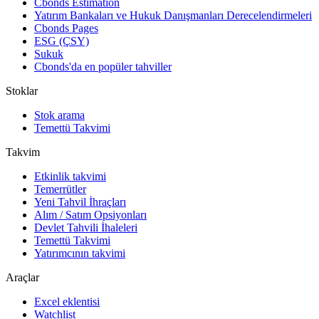
Cbonds Estimation
Yatırım Bankaları ve Hukuk Danışmanları Derecelendirmeleri
Cbonds Pages
ESG (ÇSY)
Sukuk
Cbonds'da en popüler tahviller
Stoklar
Stok arama
Temettü Takvimi
Takvim
Etkinlik takvimi
Temerrütler
Yeni Tahvil İhraçları
Alım / Satım Opsiyonları
Devlet Tahvili İhaleleri
Temettü Takvimi
Yatırımcının takvimi
Araçlar
Excel eklentisi
Watchlist