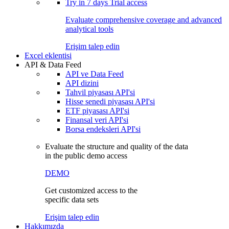
Try in
7 days
Trial access
Evaluate comprehensive coverage and advanced
analytical tools
Erişim talep edin
Excel eklentisi
API & Data Feed
API ve Data Feed
API dizini
Tahvil piyasası API'si
Hisse senedi piyasası API'si
ETF piyasası API'si
Finansal veri API'si
Borsa endeksleri API'si
Evaluate the structure and quality of the data
in the public demo access
DEMO
Get customized access to the
specific data sets
Erişim talep edin
Hakkımızda