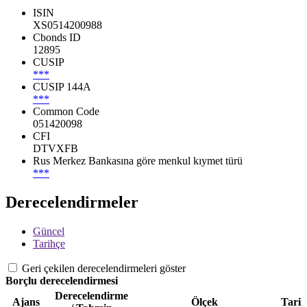
ISIN
XS0514200988
Cbonds ID
12895
CUSIP
***
CUSIP 144A
***
Common Code
051420098
CFI
DTVXFB
Rus Merkez Bankasına göre menkul kıymet türü
***
Derecelendirmeler
Güncel
Tarihçe
Geri çekilen derecelendirmeleri göster
Borçlu derecelendirmesi
Derecelendirme
Ajans
Ölçek
Tarih