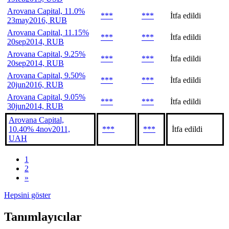
Arovana Capital, 11.0%
***
***
İtfa edildi
23may2016, RUB
Arovana Capital, 11.15%
***
***
İtfa edildi
20sep2014, RUB
Arovana Capital, 9.25%
***
***
İtfa edildi
20sep2014, RUB
Arovana Capital, 9.50%
***
***
İtfa edildi
20jun2016, RUB
Arovana Capital, 9.05%
***
***
İtfa edildi
30jun2014, RUB
Arovana Capital,
10.40% 4nov2011,
***
***
İtfa edildi
UAH
1
2
»
Hepsini göster
Tanımlayıcılar