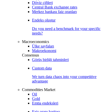
Döviz çiftleri
Central Bank exchange rates
Merkez bankası faiz oranları
Endeks oluştur
Do you need a benchmark for your specific
needs?
Macroeconomics
Ülke sayfaları
Makroekonomi
Consensus
Görüş birliği tahminleri
Custom data
We turn data chaos into your competitive
advantage
Commodities Market
Oil
Gold
Emtia endeksleri
Faiz oranı haritası