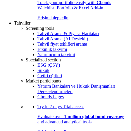
Track your portfolio easily with Cbonds
Watchlist, Portfolio & Excel Add-in
Erişim talep edin
Tahviller
Screening tools
Tahvil Arama & Piyasa Haritaları
Tahvil Arama (AI Destekli)
Tahvil fiyat teklifleri arama
Etkinlik takvimi
Yatırımcının takvimi
Specialized section
ESG (ÇSY)
Sukuk
Getiri eğrileri
Market participants
Yatırım Bankaları ve Hukuk Danışmanları
Derecelendirmeleri
Cbonds Pages
Try in
7 days
Trial access
Evaluate over
1 million global bond coverage
and advanced analytical tools