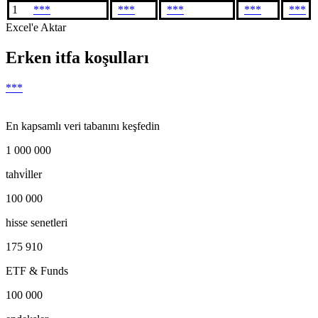
1
***
***
***
***
***
Excel'e Aktar
Erken itfa koşulları
***
En kapsamlı veri tabanını keşfedin
1 000 000
tahvi̇ller
100 000
hisse senetleri
175 910
ETF & Funds
100 000