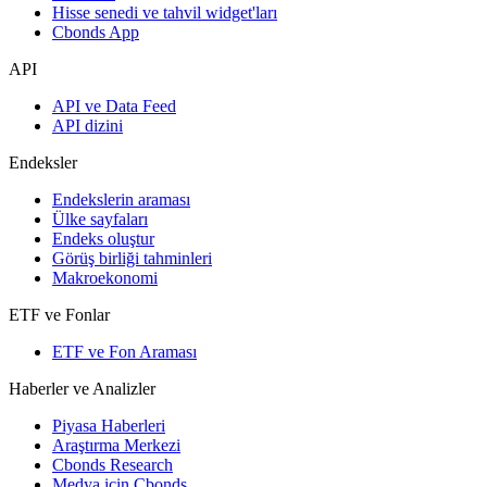
Hisse senedi ve tahvil widget'ları
Cbonds App
API
API ve Data Feed
API dizini
Endeksler
Endekslerin araması
Ülke sayfaları
Endeks oluştur
Görüş birliği tahminleri
Makroekonomi
ETF ve Fonlar
ETF ve Fon Araması
Haberler ve Analizler
Piyasa Haberleri
Araştırma Merkezi
Cbonds Research
Medya için Cbonds