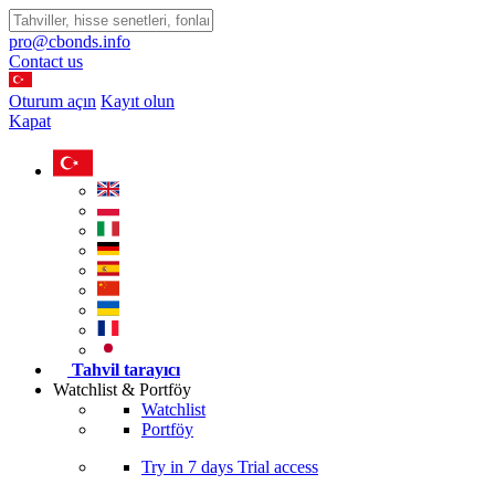
pro@cbonds.info
Contact us
Oturum açın
Kayıt olun
Kapat
Tahvil tarayıcı
Watchlist & Portföy
Watchlist
Portföy
Try in
7 days
Trial access