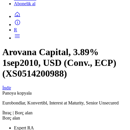
Abonelik al
R
Arovana Capital, 3.89%
1sep2010, USD (Conv., ECP)
(XS0514200988)
İndir
Panoya kopyala
Eurobondlar, Konvertibl, Interest at Maturity, Senior Unsecured
İhraç
| Borç alan
Borç alan
Expert RA