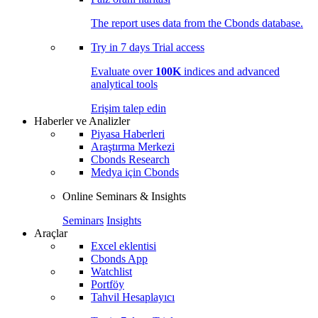
The report uses data from the Cbonds database.
Try in
7 days
Trial access
Evaluate over
100K
indices and advanced
analytical tools
Erişim talep edin
Haberler ve Analizler
Piyasa Haberleri
Araştırma Merkezi
Cbonds Research
Medya için Cbonds
Online Seminars & Insights
Seminars
Insights
Araçlar
Excel eklentisi
Cbonds App
Watchlist
Portföy
Tahvil Hesaplayıcı