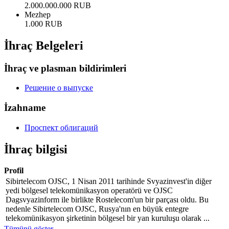
2.000.000.000 RUB
Mezhep
1.000 RUB
İhraç Belgeleri
İhraç ve plasman bildirimleri
Решение о выпуске
İzahname
Проспект облигаций
İhraç bilgisi
Profil
Sibirtelecom OJSC, 1 Nisan 2011 tarihinde Svyazinvest'in diğer
yedi bölgesel telekomünikasyon operatörü ve OJSC
Dagsvyazinform ile birlikte Rostelecom'un bir parçası oldu. Bu
nedenle Sibirtelecom OJSC, Rusya'nın en büyük entegre
telekomünikasyon şirketinin bölgesel bir yan kuruluşu olarak ...
Tümünü göster