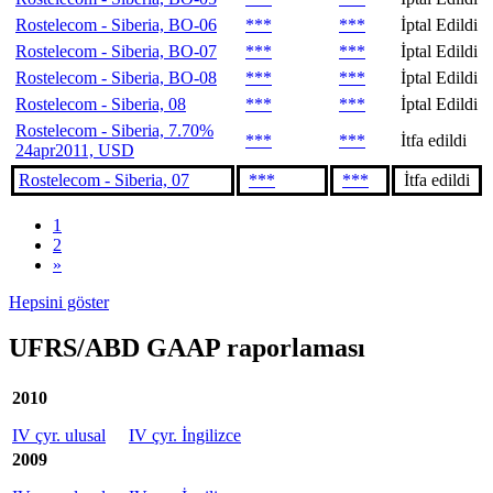
Rostelecom - Siberia, BO-06
***
***
İptal Edildi
Rostelecom - Siberia, BO-07
***
***
İptal Edildi
Rostelecom - Siberia, BO-08
***
***
İptal Edildi
Rostelecom - Siberia, 08
***
***
İptal Edildi
Rostelecom - Siberia, 7.70%
***
***
İtfa edildi
24apr2011, USD
Rostelecom - Siberia, 07
***
***
İtfa edildi
1
2
»
Hepsini göster
UFRS/ABD GAAP raporlaması
2010
IV çyr. ulusal
IV çyr. İngilizce
2009