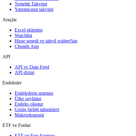
Temettü Takvimi
Yatırımcının takvimi
Araçlar
Excel eklentisi
Watchlist
Hisse senedi ve tahvil widget'ları
Cbonds App
API
API ve Data Feed
API dizini
Endeksler
Endekslerin araması
Ülke sayfaları
Endeks oluştur
Görüş birliği tahminleri
Makroekonomi
ETF ve Fonlar
ETF ve Fon Araması