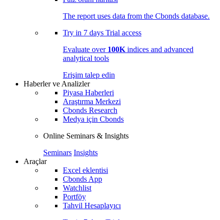
The report uses data from the Cbonds database.
Try in
7 days
Trial access
Evaluate over
100K
indices and advanced
analytical tools
Erişim talep edin
Haberler ve Analizler
Piyasa Haberleri
Araştırma Merkezi
Cbonds Research
Medya için Cbonds
Online Seminars & Insights
Seminars
Insights
Araçlar
Excel eklentisi
Cbonds App
Watchlist
Portföy
Tahvil Hesaplayıcı