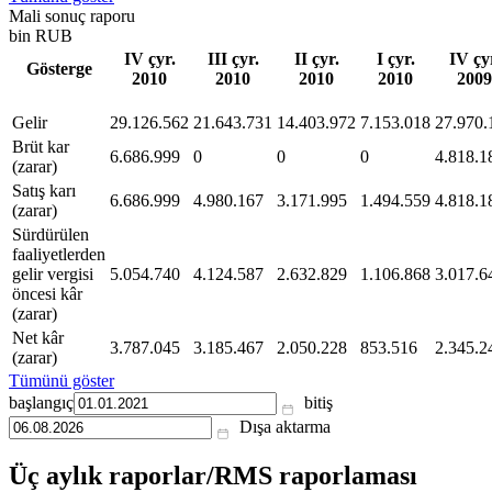
Mali sonuç raporu
bin RUB
IV çyr.
III çyr.
II çyr.
I çyr.
IV çy
Gösterge
2010
2010
2010
2010
2009
Gelir
29.126.562
21.643.731
14.403.972
7.153.018
27.970.
Brüt kar
6.686.999
0
0
0
4.818.1
(zarar)
Satış karı
6.686.999
4.980.167
3.171.995
1.494.559
4.818.1
(zarar)
Sürdürülen
faaliyetlerden
gelir vergisi
5.054.740
4.124.587
2.632.829
1.106.868
3.017.6
öncesi kâr
(zarar)
Net kâr
3.787.045
3.185.467
2.050.228
853.516
2.345.2
(zarar)
Tümünü göster
başlangıç
bitiş
Dışa aktarma
Üç aylık raporlar/RMS raporlaması