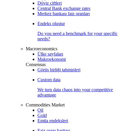
Döviz çiftleri
Central Bank exchange rates
Merkez bankası faiz oranları
Endeks oluştur
Do you need a benchmark for your specific
needs?
Macroeconomics
Ülke sayfaları
Makroekonomi
Consensus
Görüş birliği tahminleri
Custom data
We turn data chaos into your competitive
advantage
Commodities Market
Oil
Gold
Emtia endeksleri
Faiz oranı haritası