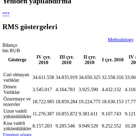
Yeniden yapılandırma
***
RMS göstergeleri
Methodology
Bilanço
bin RUB
IV çyr.
III çyr.
II çyr.
IV 
Gösterge
I çyr. 2010
2010
2010
2010
20
Сari olmayan
34.611.558
34.835.919
34.650.325
32.558.316
33.06
varlıklar
Dönen
3.545.017
4.164.783
3.925.590
4.432.132
4.118
Varlıklar
Özsermaye ve
18.722.985
18.859.284
19.224.775
18.630.153
17.77
rezervler
Uzun vadeli
11.276.387
10.855.872
9.381.611
9.107.743
9.121
yükümlülükler
Kısa vadeli
8.157.203
9.285.546
9.949.529
9.252.552
10.28
yükümlülükler
Tümünü göster