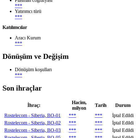
Plasman coğrafyası
***
Yatırımcı türü
***
Katılımcılar
Aracı Kurum
***
Dönüşüm ve Değişim
Dönüşüm koşulları
***
Son ihraçlar
Hacim,
İhraç:
Tarih
Durum
milyon
Rostelecom - Siberia, BO-01
***
***
İptal Edildi
Rostelecom - Siberia, BO-02
***
***
İptal Edildi
Rostelecom - Siberia, BO-03
***
***
İptal Edildi
Rostelecom - Siberia, BO-05
***
***
İptal Edildi