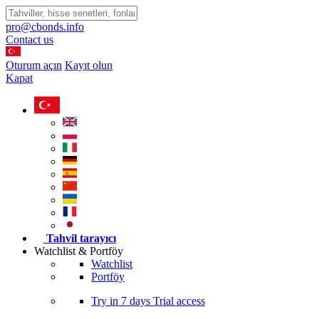
pro@cbonds.info
Contact us
Oturum açın
Kayıt olun
Kapat
Tahvil tarayıcı
Watchlist & Portföy
Watchlist
Portföy
Try in
7 days
Trial access