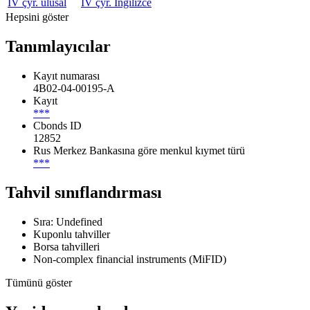
IV çyr. ulusal
IV çyr. İngilizce
Hepsini göster
Tanımlayıcılar
Kayıt numarası
4B02-04-00195-A
Kayıt
***
Cbonds ID
12852
Rus Merkez Bankasına göre menkul kıymet türü
***
Tahvil sınıflandırması
Sıra: Undefined
Kuponlu tahviller
Borsa tahvilleri
Non-complex financial instruments (MiFID)
Tümünü göster