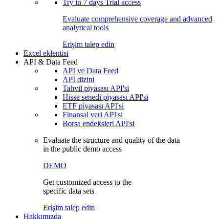
Try in
7 days
Trial access
Evaluate comprehensive coverage and advanced
analytical tools
Erişim talep edin
Excel eklentisi
API & Data Feed
API ve Data Feed
API dizini
Tahvil piyasası API'si
Hisse senedi piyasası API'si
ETF piyasası API'si
Finansal veri API'si
Borsa endeksleri API'si
Evaluate the structure and quality of the data
in the public demo access
DEMO
Get customized access to the
specific data sets
Erişim talep edin
Hakkımızda