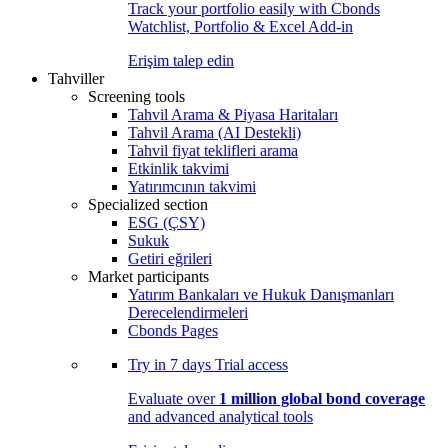
Track your portfolio easily with Cbonds
Watchlist, Portfolio & Excel Add-in
Erişim talep edin
Tahviller
Screening tools
Tahvil Arama & Piyasa Haritaları
Tahvil Arama (AI Destekli)
Tahvil fiyat teklifleri arama
Etkinlik takvimi
Yatırımcının takvimi
Specialized section
ESG (ÇSY)
Sukuk
Getiri eğrileri
Market participants
Yatırım Bankaları ve Hukuk Danışmanları
Derecelendirmeleri
Cbonds Pages
Try in
7 days
Trial access
Evaluate over
1 million global bond coverage
and advanced analytical tools