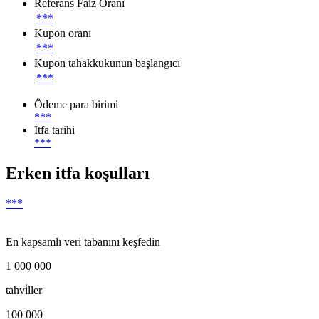
Referans Faiz Oranı
***
Kupon oranı
***
Kupon tahakkukunun başlangıcı
***
Ödeme para birimi
***
İtfa tarihi
***
Erken itfa koşulları
***
En kapsamlı veri tabanını keşfedin
1 000 000
tahvi̇ller
100 000