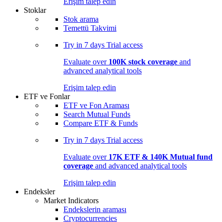
Erişim talep edin
Stoklar
Stok arama
Temettü Takvimi
Try in
7 days
Trial access
Evaluate over
100K stock coverage
and
advanced analytical tools
Erişim talep edin
ETF ve Fonlar
ETF ve Fon Araması
Search Mutual Funds
Compare ETF & Funds
Try in
7 days
Trial access
Evaluate over
17K ETF & 140K Mutual fund
coverage
and advanced analytical tools
Erişim talep edin
Endeksler
Market Indicators
Endekslerin araması
Cryptocurrencies