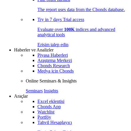
The report uses data from the Cbonds database.
Try in
7 days
Trial access
Evaluate over
100K
indices and advanced
analytical tools
Erişim talep edin
Haberler ve Analizler
Piyasa Haberleri
Araştırma Merkezi
Cbonds Research
Medya için Cbonds
Online Seminars & Insights
Seminars
Insights
Araçlar
Excel eklentisi
Cbonds App
Watchlist
Portföy
Tahvil Hesaplayıcı