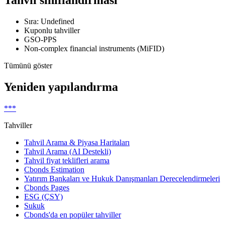
Sıra: Undefined
Kuponlu tahviller
GSO-PPS
Non-complex financial instruments (MiFID)
Tümünü göster
Yeniden yapılandırma
***
Tahviller
Tahvil Arama & Piyasa Haritaları
Tahvil Arama (AI Destekli)
Tahvil fiyat teklifleri arama
Cbonds Estimation
Yatırım Bankaları ve Hukuk Danışmanları Derecelendirmeleri
Cbonds Pages
ESG (ÇSY)
Sukuk
Cbonds'da en popüler tahviller