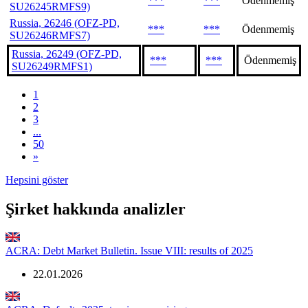
***
***
Ödenmemiş
SU26245RMFS9)
Russia, 26246 (OFZ-PD,
***
***
Ödenmemiş
SU26246RMFS7)
Russia, 26249 (OFZ-PD,
***
***
Ödenmemiş
SU26249RMFS1)
1
2
3
...
50
»
Hepsini göster
Şirket hakkında analizler
ACRA: Debt Market Bulletin. Issue VIII: results of 2025
22.01.2026