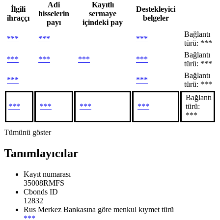
Adi
Kayıtlı
İlgili
Destekleyici
hisselerin
sermaye
ihraççı
belgeler
payı
içindeki pay
Bağlantı
***
***
***
türü: ***
Bağlantı
***
***
***
***
türü: ***
Bağlantı
***
***
türü: ***
Bağlantı
***
***
***
***
türü:
***
Tümünü göster
Tanımlayıcılar
Kayıt numarası
35008RMFS
Cbonds ID
12832
Rus Merkez Bankasına göre menkul kıymet türü
***