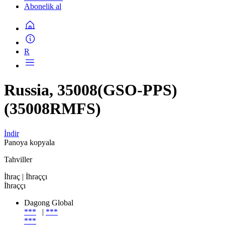
Abonelik al
R
Russia, 35008(GSO-PPS)
(35008RMFS)
İndir
Panoya kopyala
Tahviller
İhraç
| İhraççı
İhraççı
Dagong Global
***
|
***
***