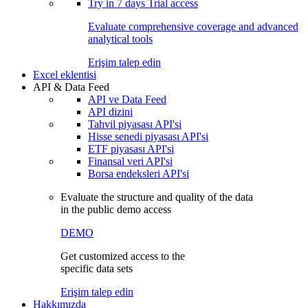
Try in
7 days
Trial access
Evaluate comprehensive coverage and advanced
analytical tools
Erişim talep edin
Excel eklentisi
API & Data Feed
API ve Data Feed
API dizini
Tahvil piyasası API'si
Hisse senedi piyasası API'si
ETF piyasası API'si
Finansal veri API'si
Borsa endeksleri API'si
Evaluate the structure and quality of the data
in the public demo access
DEMO
Get customized access to the
specific data sets
Erişim talep edin
Hakkımızda