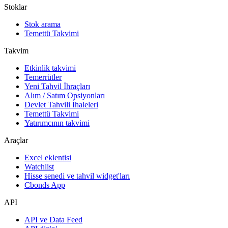
Stoklar
Stok arama
Temettü Takvimi
Takvim
Etkinlik takvimi
Temerrütler
Yeni Tahvil İhraçları
Alım / Satım Opsiyonları
Devlet Tahvili İhaleleri
Temettü Takvimi
Yatırımcının takvimi
Araçlar
Excel eklentisi
Watchlist
Hisse senedi ve tahvil widget'ları
Cbonds App
API
API ve Data Feed