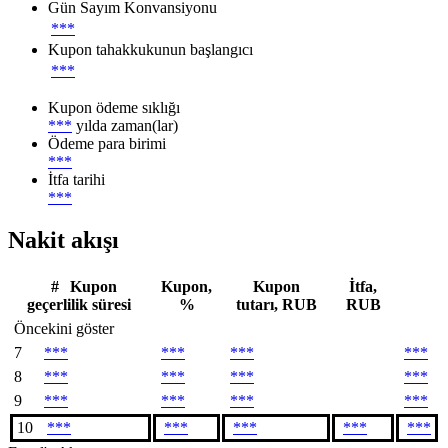
Gün Sayım Konvansiyonu
***
Kupon tahakkukunun başlangıcı
***
Kupon ödeme sıklığı
***
yılda zaman(lar)
Ödeme para birimi
***
İtfa tarihi
***
Nakit akışı
#
Kupon
Kupon,
Kupon
İtfa,
geçerlilik süresi
%
tutarı, RUB
RUB
Öncekini göster
7
***
***
***
***
8
***
***
***
***
9
***
***
***
***
10
***
***
***
***
***