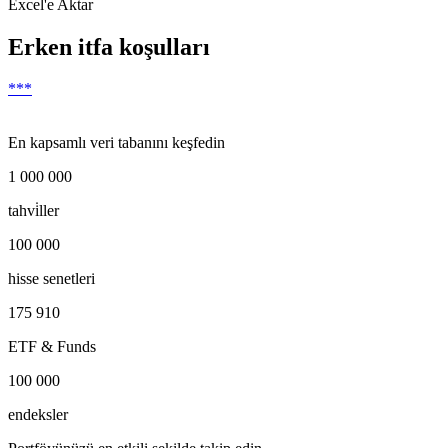
Excel'e Aktar
Erken itfa koşulları
***
En kapsamlı veri tabanını keşfedin
1 000 000
tahvi̇ller
100 000
hisse senetleri
175 910
ETF & Funds
100 000
endeksler