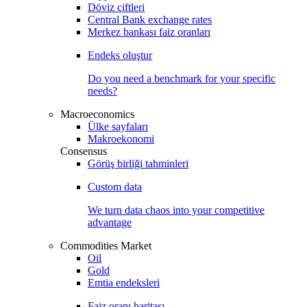
Döviz çiftleri
Central Bank exchange rates
Merkez bankası faiz oranları
Endeks oluştur
Do you need a benchmark for your specific
needs?
Macroeconomics
Ülke sayfaları
Makroekonomi
Consensus
Görüş birliği tahminleri
Custom data
We turn data chaos into your competitive
advantage
Commodities Market
Oil
Gold
Emtia endeksleri
Faiz oranı haritası