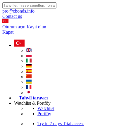
pro@cbonds.info
Contact us
Oturum açın
Kayıt olun
Kapat
Tahvil tarayıcı
Watchlist & Portföy
Watchlist
Portföy
Try in
7 days
Trial access