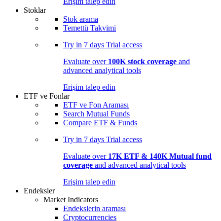
Erişim talep edin
Stoklar
Stok arama
Temettü Takvimi
Try in
7 days
Trial access
Evaluate over
100K stock coverage
and
advanced analytical tools
Erişim talep edin
ETF ve Fonlar
ETF ve Fon Araması
Search Mutual Funds
Compare ETF & Funds
Try in
7 days
Trial access
Evaluate over
17K ETF & 140K Mutual fund
coverage
and advanced analytical tools
Erişim talep edin
Endeksler
Market Indicators
Endekslerin araması
Cryptocurrencies