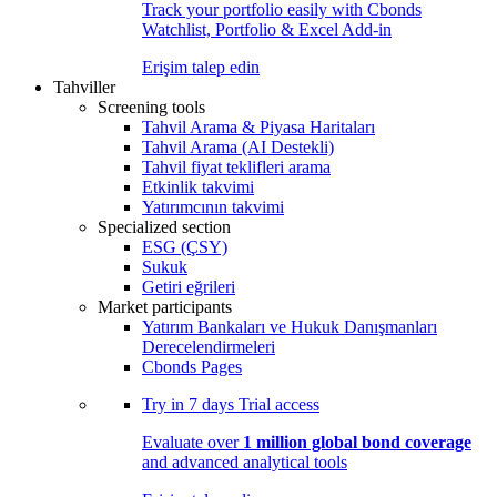
Track your portfolio easily with Cbonds
Watchlist, Portfolio & Excel Add-in
Erişim talep edin
Tahviller
Screening tools
Tahvil Arama & Piyasa Haritaları
Tahvil Arama (AI Destekli)
Tahvil fiyat teklifleri arama
Etkinlik takvimi
Yatırımcının takvimi
Specialized section
ESG (ÇSY)
Sukuk
Getiri eğrileri
Market participants
Yatırım Bankaları ve Hukuk Danışmanları
Derecelendirmeleri
Cbonds Pages
Try in
7 days
Trial access
Evaluate over
1 million global bond coverage
and advanced analytical tools