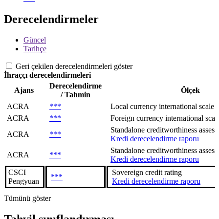
Derecelendirmeler
Güncel
Tarihçe
Geri çekilen derecelendirmeleri göster
İhraççı derecelendirmeleri
Derecelendirme
Ajans
Ölçek
/ Tahmin
ACRA
***
Local currency international scale
ACRA
***
Foreign currency international scal
Standalone creditworthiness assessme
ACRA
***
Kredi derecelendirme raporu
Standalone creditworthiness assessme
ACRA
***
Kredi derecelendirme raporu
CSCI
Sovereign сredit rating
***
Pengyuan
Kredi derecelendirme raporu
Tümünü göster
Tahvil sınıflandırması