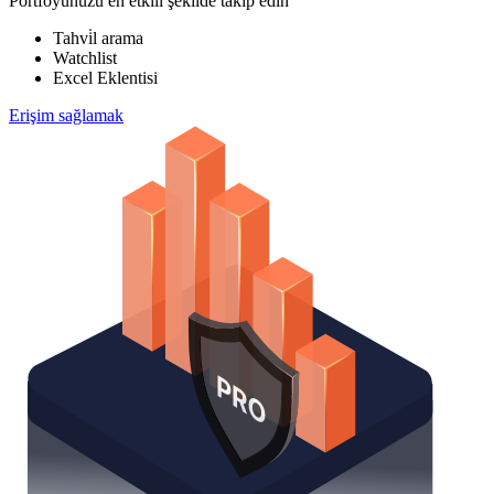
Portföyünüzü en etkili şekilde takip edin
Tahvi̇l arama
Watchlist
Excel Eklentisi
Erişim sağlamak