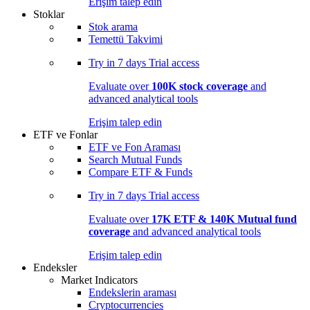
Erişim talep edin
Stoklar
Stok arama
Temettü Takvimi
Try in
7 days
Trial access
Evaluate over
100K stock coverage
and
advanced analytical tools
Erişim talep edin
ETF ve Fonlar
ETF ve Fon Araması
Search Mutual Funds
Compare ETF & Funds
Try in
7 days
Trial access
Evaluate over
17K ETF & 140K Mutual fund
coverage
and advanced analytical tools
Erişim talep edin
Endeksler
Market Indicators
Endekslerin araması
Cryptocurrencies