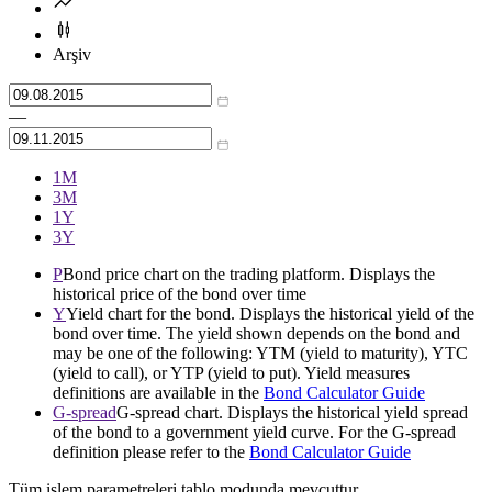
Arşiv
—
1М
3М
1Y
3Y
P
Bond price chart on the trading platform. Displays the
historical price of the bond over time
Y
Yield chart for the bond. Displays the historical yield of the
bond over time. The yield shown depends on the bond and
may be one of the following: YTM (yield to maturity), YTC
(yield to call), or YTP (yield to put). Yield measures
definitions are available in the
Bond Calculator Guide
G-spread
G-spread chart. Displays the historical yield spread
of the bond to a government yield curve. For the G-spread
definition please refer to the
Bond Calculator Guide
Tüm işlem parametreleri tablo modunda mevcuttur