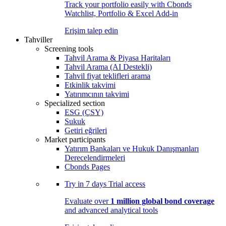
Track your portfolio easily with Cbonds
Watchlist, Portfolio & Excel Add-in
Erişim talep edin
Tahviller
Screening tools
Tahvil Arama & Piyasa Haritaları
Tahvil Arama (AI Destekli)
Tahvil fiyat teklifleri arama
Etkinlik takvimi
Yatırımcının takvimi
Specialized section
ESG (ÇSY)
Sukuk
Getiri eğrileri
Market participants
Yatırım Bankaları ve Hukuk Danışmanları
Derecelendirmeleri
Cbonds Pages
Try in
7 days
Trial access
Evaluate over
1 million global bond coverage
and advanced analytical tools