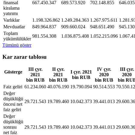
finansal
667.450.347
689.573.920
702.148.855
646.035
kiralama
yatırımı
Varlıklar
1.198.326.862
1.249.284.363
1.267.975.611
1.281.9
Mevduatlar
849.964.837
909.660.024
948.651.490
945.130
Toplam
981.554.308
1.036.875.408
1.052.215.096
1.067.4
yükümlülükler
Tümünü göster
Kar zarar tablosu
III çyr.
II çyr.
IV çyr.
III çyr.
Gösterge
I çyr. 2021
2021
2021
2020
2020
bin RUB
bin RUB
bin RUB
bin RUB
bin RU
Faiz geliri
61.234.060
40.076.190
19.790.094
90.514.553
70.550.1
Değer
düşüklüğü
29.721.543
19.789.460
10.042.373
39.441.013
29.600.3
öncesi net
faiz geliri
Değer
düşüklüğü
sonrası
29.721.543
19.789.460
10.042.373
39.441.013
29.600.3
net faiz