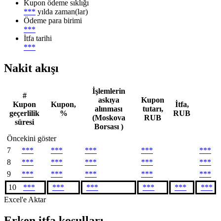
Kupon ödeme sıklığı
***
yılda zaman(lar)
Ödeme para birimi
***
İtfa tarihi
***
Nakit akışı
İşlemlerin
#
askıya
Kupon
Kupon
Kupon,
İtfa,
alınması
tutarı,
geçerlilik
%
RUB
(Moskova
RUB
süresi
Borsası )
Öncekini göster
7
***
***
***
***
***
8
***
***
***
***
***
9
***
***
***
***
***
10
***
***
***
***
***
***
Excel'e Aktar
Erken itfa koşulları