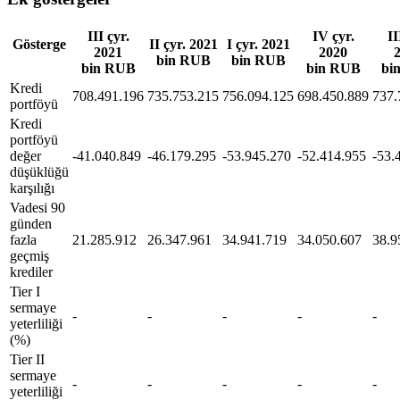
III çyr.
IV çyr.
II
Gösterge
II çyr. 2021
I çyr. 2021
2021
2020
bin RUB
bin RUB
bin RUB
bin RUB
bi
Kredi
708.491.196
735.753.215
756.094.125
698.450.889
737.
portföyü
Kredi
portföyü
değer
-41.040.849
-46.179.295
-53.945.270
-52.414.955
-53.
düşüklüğü
karşılığı
Vadesi 90
günden
fazla
21.285.912
26.347.961
34.941.719
34.050.607
38.9
geçmiş
krediler
Tier I
sermaye
-
-
-
-
-
yeterliliği
(%)
Tier II
sermaye
-
-
-
-
-
yeterliliği