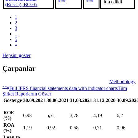
***
***
İtfa edildi
(Russia), BO-05
1
2
3
...
5
»
Hepsini göster
Çarpanlar
Methodology
new
Full IFRS financial statements data with indicator charts
Tüm
Şirket Raporlarını Göster
Gösterge
30.09.2021
30.06.2021
31.03.2021
31.12.2020
30.09.202
ROE
6,98
5,71
3,78
4,19
6,2
(%)
ROA
1,19
0,92
0,58
0,71
0,96
(%)
Loan-to-