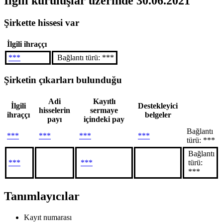
İlgili kuruluşlar
üzerinde 30.06.2021
Şirkette hissesi var
İlgili ihraççı
***
Bağlantı türü: ***
Şirketin çıkarları bulunduğu
Adi
Kayıtlı
İlgili
Destekleyici
hisselerin
sermaye
ihraççı
belgeler
payı
içindeki pay
Bağlantı
***
***
***
***
türü: ***
Bağlantı
***
***
türü:
***
Tanımlayıcılar
Kayıt numarası