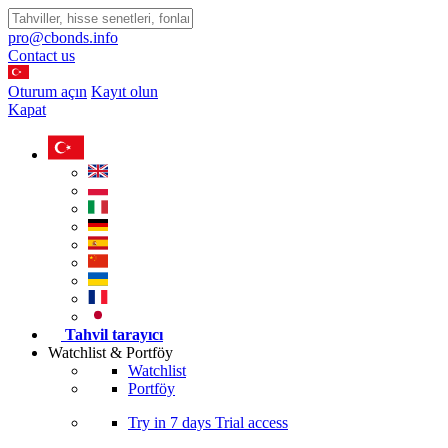
pro@cbonds.info
Contact us
Oturum açın
Kayıt olun
Kapat
Tahvil tarayıcı
Watchlist & Portföy
Watchlist
Portföy
Try in
7 days
Trial access