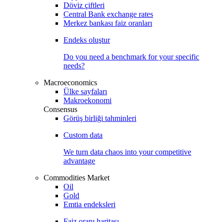
Döviz çiftleri
Central Bank exchange rates
Merkez bankası faiz oranları
Endeks oluştur
Do you need a benchmark for your specific
needs?
Macroeconomics
Ülke sayfaları
Makroekonomi
Consensus
Görüş birliği tahminleri
Custom data
We turn data chaos into your competitive
advantage
Commodities Market
Oil
Gold
Emtia endeksleri
Faiz oranı haritası