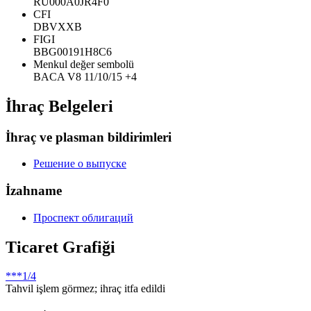
RU000A0JR4F0
CFI
DBVXXB
FIGI
BBG00191H8C6
Menkul değer sembolü
BACA V8 11/10/15 +4
İhraç Belgeleri
İhraç ve plasman bildirimleri
Решение о выпуске
İzahname
Проспект облигаций
Ticaret Grafiği
***
1/4
Tahvil işlem görmez; ihraç itfa edildi