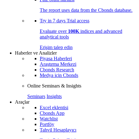
The report uses data from the Cbonds database.
Try in
7 days
Trial access
Evaluate over
100K
indices and advanced
analytical tools
Erişim talep edin
Haberler ve Analizler
Piyasa Haberleri
Araştırma Merkezi
Cbonds Research
Medya için Cbonds
Online Seminars & Insights
Seminars
Insights
Araçlar
Excel eklentisi
Cbonds App
Watchlist
Portföy
Tahvil Hesaplayıcı