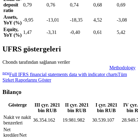
deposit
0,79
0,76
0,74
0,68
0,69
ratio
Assets,
-9,95
-13,01
-18,35
4,52
-3,08
YoY (%)
Equity,
1,47
-3,31
-0,40
0,61
5,42
YoY (%)
UFRS göstergeleri
Cbonds tarafından sağlanan veriler
Methodology
new
Full IFRS financial statements data with indicator charts
Tüm
Şirket Raporlarını Göster
Bilanço
Gösterge
III çyr. 2021
II çyr. 2021
I çyr. 2021
IV çyr.
bin RUB
bin RUB
bin RUB
bin 
Nakit ve nakit
36.354.162
19.981.982
30.539.107
28.949.
benzerleri
Net
krediler/Net