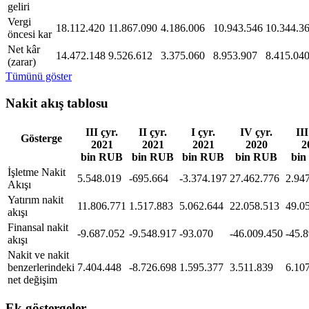
geliri
Vergi
18.112.420
11.867.090
4.186.006
10.943.546
10.344.3
öncesi kar
Net kâr
14.472.148
9.526.612
3.375.060
8.953.907
8.415.04
(zarar)
Tümünü göster
Nakit akış tablosu
III çyr.
II çyr.
I çyr.
IV çyr.
III
Gösterge
2021
2021
2021
2020
2
bin RUB
bin RUB
bin RUB
bin RUB
bi
İşletme Nakit
5.548.019
-695.664
-3.374.197
27.462.776
2.94
Akışı
Yatırım nakit
11.806.771
1.517.883
5.062.644
22.058.513
49.0
akışı
Finansal nakit
-9.687.052
-9.548.917
-93.070
-46.009.450
-45.
akışı
Nakit ve nakit
benzerlerindeki
7.404.448
-8.726.698
1.595.377
3.511.839
6.10
net değişim
Ek göstergeler