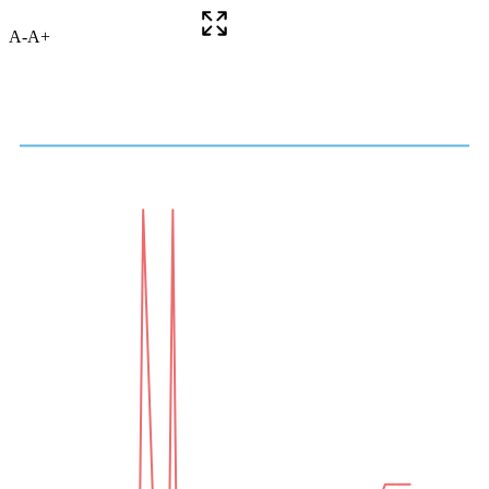
A-
A+