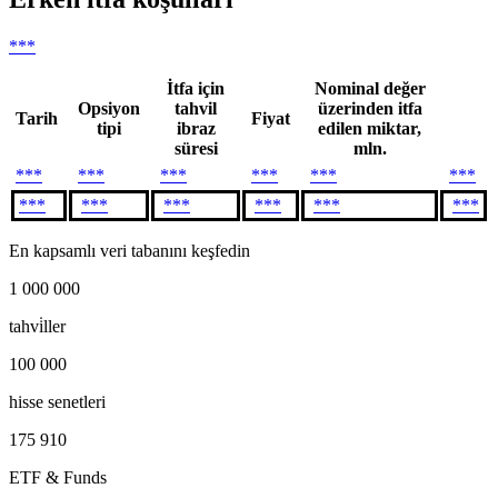
***
İtfa için
Nominal değer
Opsiyon
tahvil
üzerinden itfa
Tarih
Fiyat
tipi
ibraz
edilen miktar,
süresi
mln.
***
***
***
***
***
***
***
***
***
***
***
***
En kapsamlı veri tabanını keşfedin
1 000 000
tahvi̇ller
100 000
hisse senetleri
175 910
ETF & Funds