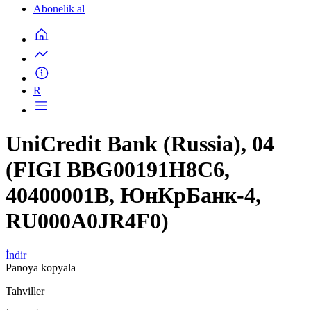
Abonelik al
R
UniCredit Bank (Russia), 04
(FIGI BBG00191H8C6,
40400001B, ЮнКрБанк-4,
RU000A0JR4F0)
İndir
Panoya kopyala
Tahviller