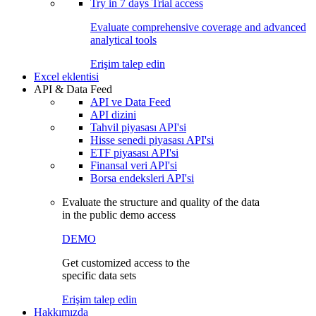
Try in
7 days
Trial access
Evaluate comprehensive coverage and advanced
analytical tools
Erişim talep edin
Excel eklentisi
API & Data Feed
API ve Data Feed
API dizini
Tahvil piyasası API'si
Hisse senedi piyasası API'si
ETF piyasası API'si
Finansal veri API'si
Borsa endeksleri API'si
Evaluate the structure and quality of the data
in the public demo access
DEMO
Get customized access to the
specific data sets
Erişim talep edin
Hakkımızda