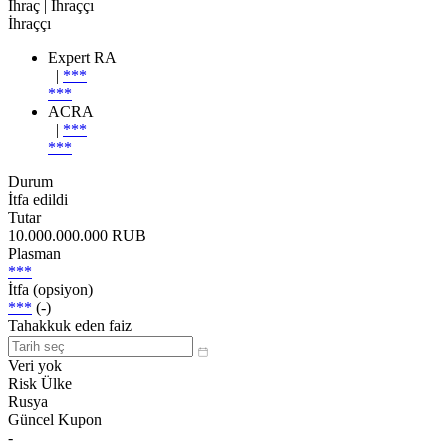
İhraç
| İhraççı
İhraççı
Expert RA
|
***
***
ACRA
|
***
***
Durum
İtfa edildi
Tutar
10.000.000.000 RUB
Plasman
***
İtfa (opsiyon)
***
(-)
Tahakkuk eden faiz
Veri yok
Risk Ülke
Rusya
Güncel Kupon
-