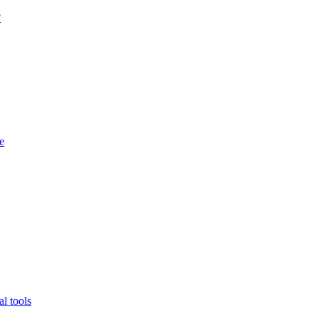
?
e
l tools