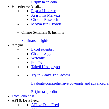
Erişim talep edin
Haberler ve Analizler
Piyasa Haberleri
Araştırma Merkezi
Cbonds Research
Medya için Cbonds
Online Seminars & Insights
Seminars
Insights
Araçlar
Excel eklentisi
Cbonds App
Watchlist
Portföy
Tahvil Hesaplayıcı
Try in
7 days
Trial access
Evaluate comprehensive coverage and advanced ana
Erişim talep edin
Excel eklentisi
API & Data Feed
API ve Data Feed