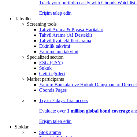
Track your portfolio easily with Cbonds Watchlist
Erişim talep edin
Tahviller
Screening tools
Tahvil Arama & Piyasa Haritaları
Tahvil Arama (AI Destekli)
Tahvil fiyat teklifleri arama
Etkinlik takvimi
Yatırımcının takvimi
Specialized section
ESG (ÇSY)
Sukuk
Getiri eğrileri
Market participants
Yatırım Bankaları ve Hukuk Danışmanları Derecel
Cbonds Pages
Try in
7 days
Trial access
Evaluate over
1 million global bond coverage
and
Erişim talep edin
Stoklar
Stok arama