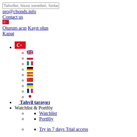
pro@cbonds.info
Contact us
Oturum açın
Kayıt olun
Kapat
Tahvil tarayıcı
Watchlist & Portföy
Watchlist
Portföy
Try in
7 days
Trial access