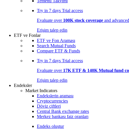
Temettü Takvimi
Try in
7 days
Trial access
Evaluate over
100K stock coverage
and advanced 
Erişim talep edin
ETF ve Fonlar
ETF ve Fon Araması
Search Mutual Funds
Compare ETF & Funds
Try in
7 days
Trial access
Evaluate over
17K ETF & 140K Mutual fund co
Erişim talep edin
Endeksler
Market Indicators
Endekslerin araması
Cryptocurrencies
Döviz çiftleri
Central Bank exchange rates
Merkez bankası faiz oranları
Endeks oluştur