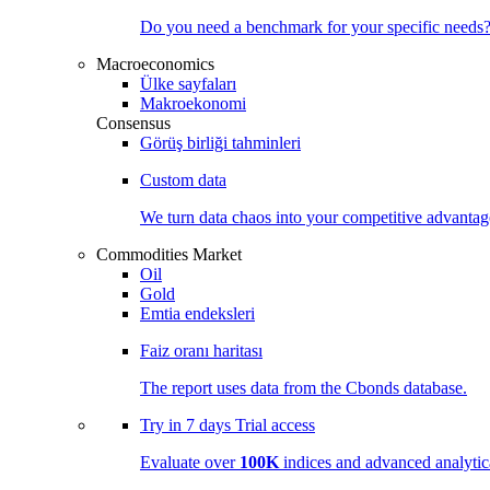
Do you need a benchmark for your specific needs
Macroeconomics
Ülke sayfaları
Makroekonomi
Consensus
Görüş birliği tahminleri
Custom data
We turn data chaos into your competitive
advantag
Commodities Market
Oil
Gold
Emtia endeksleri
Faiz oranı haritası
The report uses data from the Cbonds database.
Try in
7 days
Trial access
Evaluate over
100K
indices and advanced analytica