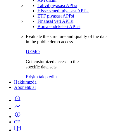
API dizini
Tahvil piyasası API'si
Hisse senedi piyasası API'si
ETF piyasası API'si
Finansal veri API'si
Borsa endeksleri API'si
Evaluate the structure and quality of the data
in the public demo access
DEMO
Get customized access to the
specific data sets
Erişim talep edin
Hakkımızda
Abonelik al
CF