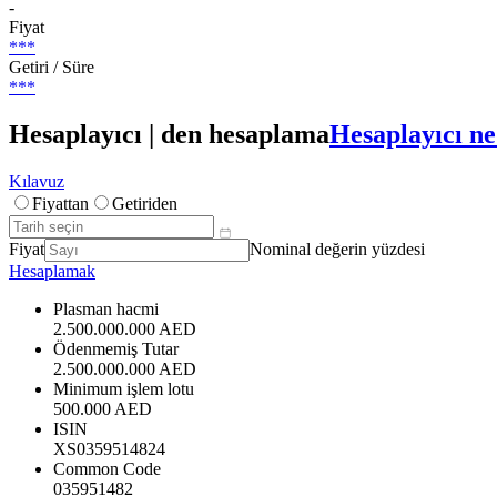
-
Fiyat
***
Getiri / Süre
***
Hesaplayıcı | den hesaplama
Hesaplayıcı ne
Kılavuz
Fiyattan
Getiriden
Fiyat
Nominal değerin yüzdesi
Hesaplamak
Plasman hacmi
2.500.000.000 AED
Ödenmemiş Tutar
2.500.000.000 AED
Minimum işlem lotu
500.000 AED
ISIN
XS0359514824
Common Code
035951482