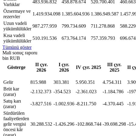
483.936.832
458.878.674
520.700.401
460.663
Varlıklar
Özsermaye ve
1.419.934.098
1.385.604.936
1.386.949.587
1.457.9
rezervler
Uzun vadeli
987.277.959
799.734.609
711.278.868
588.229
yükümlülükler
Kısa vadeli
510.191.536
673.764.174
757.359.793
696.674
yükümlülükler
Tümünü göster
Mali sonuç raporu
bin RUB
II çyr.
I çyr.
III çyr.
Gösterge
IV çyr. 2025
II ç
2026
2026
2025
Gelir
815.988
303.381
5.950.351
4.754.311
3.90
Brüt kar
-2.132.373
-354.523
-2.361.023
-1.184.786
-197
(zarar)
Satış karı
-3.827.516
-1.002.936
-8.211.750
-4.370.445
-1.9
(zarar)
Sürdürülen
faaliyetlerden
gelir vergisi
30.288.532
-1.426.296
-102.868.744
-39.698.298
-15.
öncesi kâr
(zarar)