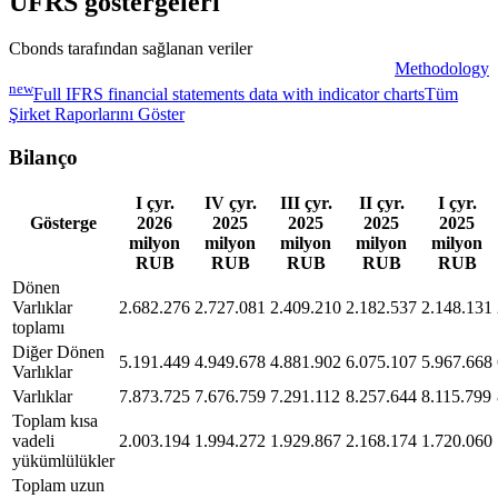
UFRS göstergeleri
Cbonds tarafından sağlanan veriler
Methodology
new
Full IFRS financial statements data with indicator charts
Tüm
Şirket Raporlarını Göster
Bilanço
I çyr.
IV çyr.
III çyr.
II çyr.
I çyr.
Gösterge
2026
2025
2025
2025
2025
milyon
milyon
milyon
milyon
milyon
RUB
RUB
RUB
RUB
RUB
Dönen
Varlıklar
2.682.276
2.727.081
2.409.210
2.182.537
2.148.131
toplamı
Diğer Dönen
5.191.449
4.949.678
4.881.902
6.075.107
5.967.668
Varlıklar
Varlıklar
7.873.725
7.676.759
7.291.112
8.257.644
8.115.799
Toplam kısa
vadeli
2.003.194
1.994.272
1.929.867
2.168.174
1.720.060
yükümlülükler
Toplam uzun