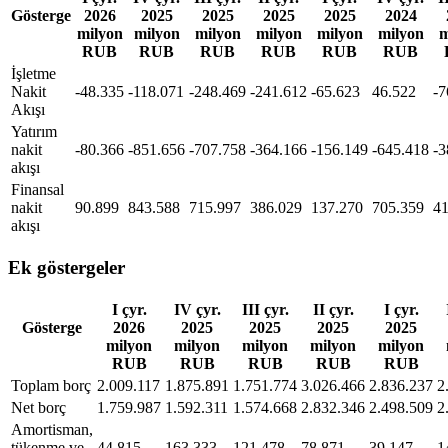
Gösterge
2026
2025
2025
2025
2025
2024
milyon
milyon
milyon
milyon
milyon
milyon
m
RUB
RUB
RUB
RUB
RUB
RUB
İşletme
Nakit
-48.335
-118.071
-248.469
-241.612
-65.623
46.522
-7
Akışı
Yatırım
nakit
-80.366
-851.656
-707.758
-364.166
-156.149
-645.418
-3
akışı
Finansal
nakit
90.899
843.588
715.997
386.029
137.270
705.359
41
akışı
Ek göstergeler
I çyr.
IV çyr.
III çyr.
II çyr.
I çyr.
Gösterge
2026
2025
2025
2025
2025
milyon
milyon
milyon
milyon
milyon
RUB
RUB
RUB
RUB
RUB
Toplam borç
2.009.117
1.875.891
1.751.774
3.026.466
2.836.237
2
Net borç
1.759.987
1.592.311
1.574.668
2.832.346
2.498.509
2
Amortisman,
tükenme ve
44.815
163.333
121.478
78.871
39.147
1