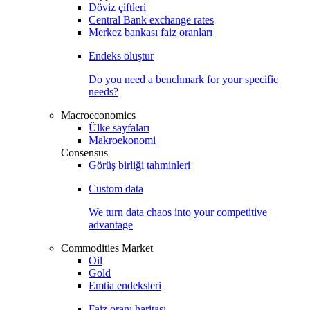
Döviz çiftleri
Central Bank exchange rates
Merkez bankası faiz oranları
Endeks oluştur
Do you need a benchmark for your specific
needs?
Macroeconomics
Ülke sayfaları
Makroekonomi
Consensus
Görüş birliği tahminleri
Custom data
We turn data chaos into your competitive
advantage
Commodities Market
Oil
Gold
Emtia endeksleri
Faiz oranı haritası