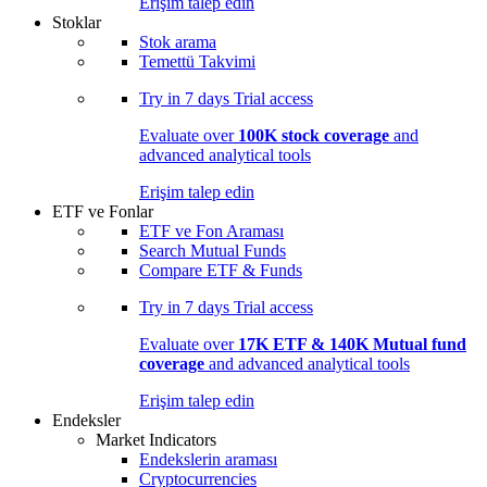
Erişim talep edin
Stoklar
Stok arama
Temettü Takvimi
Try in
7 days
Trial access
Evaluate over
100K stock coverage
and
advanced analytical tools
Erişim talep edin
ETF ve Fonlar
ETF ve Fon Araması
Search Mutual Funds
Compare ETF & Funds
Try in
7 days
Trial access
Evaluate over
17K ETF & 140K Mutual fund
coverage
and advanced analytical tools
Erişim talep edin
Endeksler
Market Indicators
Endekslerin araması
Cryptocurrencies