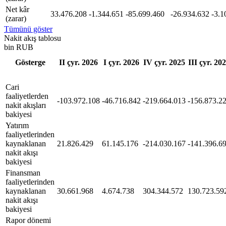
Net kâr
33.476.208
-1.344.651
-85.699.460
-26.934.632
-3.1
(zarar)
Tümünü göster
Nakit akış tablosu
bin RUB
Gösterge
II çyr. 2026
I çyr. 2026
IV çyr. 2025
III çyr. 20
Cari
faaliyetlerden
-103.972.108
-46.716.842
-219.664.013
-156.873.2
nakit akışları
bakiyesi
Yatırım
faaliyetlerinden
kaynaklanan
21.826.429
61.145.176
-214.030.167
-141.396.6
nakit akışı
bakiyesi
Finansman
faaliyetlerinden
kaynaklanan
30.661.968
4.674.738
304.344.572
130.723.59
nakit akışı
bakiyesi
Rapor dönemi