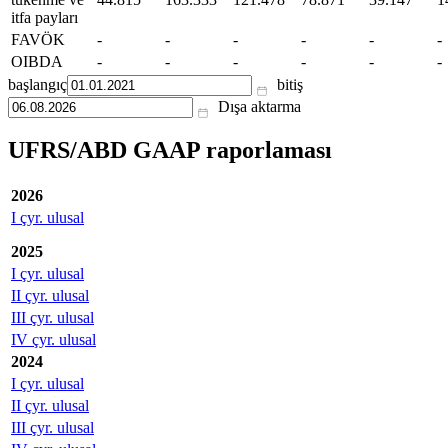
itfa payları
FAVÖK
-
-
-
-
-
-
OIBDA
-
-
-
-
-
-
başlangıç
bitiş
Dışa aktarma
UFRS/ABD GAAP raporlaması
2026
I çyr. ulusal
2025
I çyr. ulusal
II çyr. ulusal
III çyr. ulusal
IV çyr. ulusal
2024
I çyr. ulusal
II çyr. ulusal
III çyr. ulusal