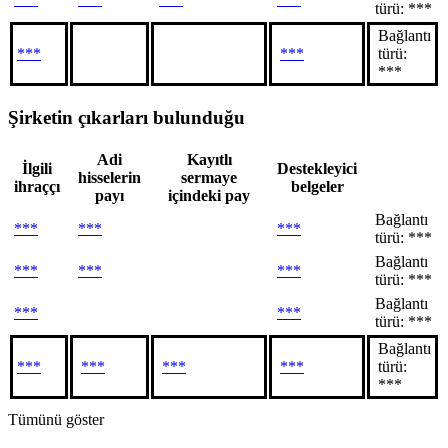
türü: ***
Bağlantı
***
***
türü:
***
Şirketin çıkarları bulunduğu
Adi
Kayıtlı
İlgili
Destekleyici
hisselerin
sermaye
ihraççı
belgeler
payı
içindeki pay
Bağlantı
***
***
***
türü: ***
Bağlantı
***
***
***
türü: ***
Bağlantı
***
***
türü: ***
Bağlantı
***
***
***
***
türü:
***
Tümünü göster