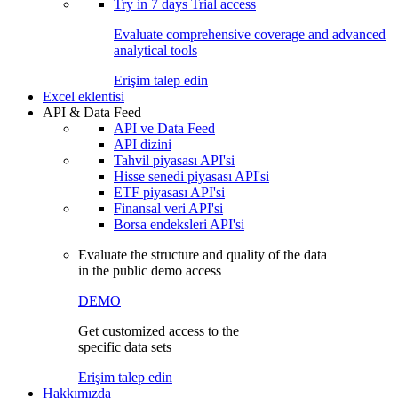
Try in
7 days
Trial access
Evaluate comprehensive coverage and advanced
analytical tools
Erişim talep edin
Excel eklentisi
API & Data Feed
API ve Data Feed
API dizini
Tahvil piyasası API'si
Hisse senedi piyasası API'si
ETF piyasası API'si
Finansal veri API'si
Borsa endeksleri API'si
Evaluate the structure and quality of the data
in the public demo access
DEMO
Get customized access to the
specific data sets
Erişim talep edin
Hakkımızda