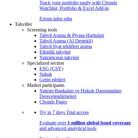
Track your portfolio easily with Cbonds
Watchlist, Portfolio & Excel Add-in
Erişim talep edin
Tahviller
Screening tools
Tahvil Arama & Piyasa Haritaları
Tahvil Arama (AI Destekli)
Tahvil fiyat teklifleri arama
Etkinlik takvimi
Yatırımcının takvimi
Specialized section
ESG (ÇSY)
Sukuk
Getiri eğrileri
Market participants
Yatırım Bankaları ve Hukuk Danışmanları
Derecelendirmeleri
Cbonds Pages
Try in
7 days
Trial access
Evaluate over
1 million global bond coverage
and advanced analytical tools