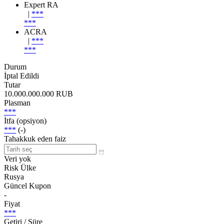
Expert RA
|
***
***
ACRA
|
***
***
Durum
İptal Edildi
Tutar
10.000.000.000 RUB
Plasman
***
İtfa (opsiyon)
***
(-)
Tahakkuk eden faiz
Veri yok
Risk Ülke
Rusya
Güncel Kupon
-
Fiyat
***
Getiri / Süre