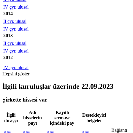
IV çyr. ulusal
2014
II çyr. ulusal
IV çyr. ulusal
2013
II çyr. ulusal
IV çyr. ulusal
2012
IV çyr. ulusal
Hepsini göster
İlgili kuruluşlar
üzerinde 22.09.2023
Şirkette hissesi var
Adi
Kayıtlı
İlgili
Destekleyici
hisselerin
sermaye
ihraççı
belgeler
payı
içindeki pay
Bağlantı
***
***
***
***