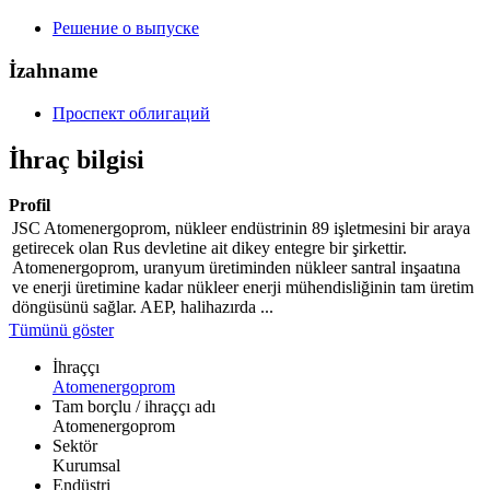
Решение о выпуске
İzahname
Проспект облигаций
İhraç bilgisi
Profil
JSC Atomenergoprom, nükleer endüstrinin 89 işletmesini bir araya
getirecek olan Rus devletine ait dikey entegre bir şirkettir.
Atomenergoprom, uranyum üretiminden nükleer santral inşaatına
ve enerji üretimine kadar nükleer enerji mühendisliğinin tam üretim
döngüsünü sağlar. AEP, halihazırda ...
Tümünü göster
İhraççı
Atomenergoprom
Tam borçlu / ihraççı adı
Atomenergoprom
Sektör
Kurumsal
Endüstri