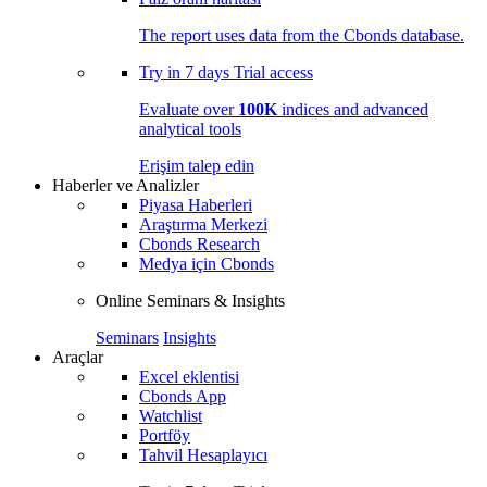
The report uses data from the Cbonds database.
Try in
7 days
Trial access
Evaluate over
100K
indices and advanced
analytical tools
Erişim talep edin
Haberler ve Analizler
Piyasa Haberleri
Araştırma Merkezi
Cbonds Research
Medya için Cbonds
Online Seminars & Insights
Seminars
Insights
Araçlar
Excel eklentisi
Cbonds App
Watchlist
Portföy
Tahvil Hesaplayıcı