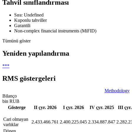
Tahvil sınıflandırması
Sıra: Undefined
Kuponlu tahviller
Garantili
Non-complex financial instruments (MiFID)
Tümünü göster
Yeniden yapılandırma
***
RMS göstergeleri
Methodology
Bilanço
bin RUB
Gösterge
II çyr. 2026
I çyr. 2026
IV çyr. 2025
III çyr
Сari olmayan
2.433.466.761
2.400.225.045
2.334.887.847
2.282.2
varlıklar
Dönen