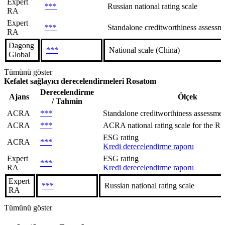
Expert
***
Russian national rating scale
RA
Expert
***
Standalone creditworthiness assessme
RA
Dagong
***
National scale (China)
Global
Tümünü göster
Kefalet sağlayıcı derecelendirmeleri
Rosatom
Derecelendirme
Ajans
Ölçek
/ Tahmin
ACRA
***
Standalone creditworthiness assessment
ACRA
***
ACRA national rating scale for the Rus
ESG rating
ACRA
***
Kredi derecelendirme raporu
Expert
ESG rating
***
RA
Kredi derecelendirme raporu
Expert
***
Russian national rating scale
RA
Tümünü göster