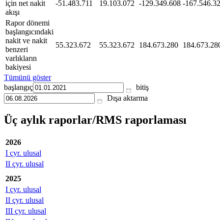
için net nakit
-51.483.711
19.103.072
-129.349.608
-167.546.3
akışı
Rapor dönemi
başlangıcındaki
nakit ve nakit
55.323.672
55.323.672
184.673.280
184.673.28
benzeri
varlıkların
bakiyesi
Tümünü göster
başlangıç
bitiş
Dışa aktarma
Üç aylık raporlar/RMS raporlaması
2026
I çyr. ulusal
II çyr. ulusal
2025
I çyr. ulusal
II çyr. ulusal
III çyr. ulusal