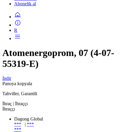
Abonelik al
R
Atomenergoprom, 07 (4-07-
55319-E)
İndir
Panoya kopyala
Tahviller, Garantili
İhraç
| İhraççı
İhraççı
Dagong Global
***
|
***
***