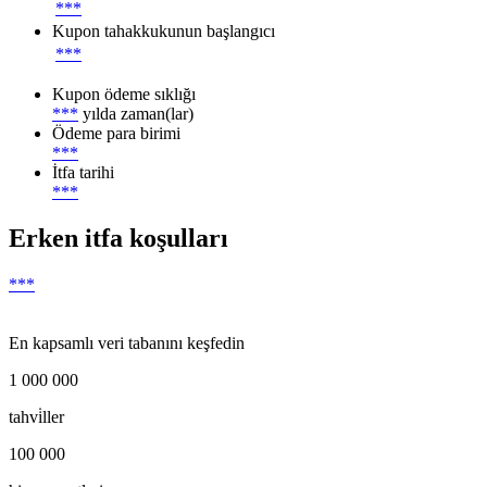
***
Kupon tahakkukunun başlangıcı
***
Kupon ödeme sıklığı
***
yılda zaman(lar)
Ödeme para birimi
***
İtfa tarihi
***
Erken itfa koşulları
***
En kapsamlı veri tabanını keşfedin
1 000 000
tahvi̇ller
100 000