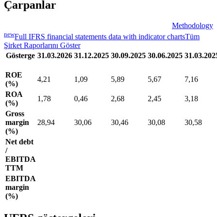
Çarpanlar
Methodology
new
Full IFRS financial statements data with indicator charts
Tüm
Şirket Raporlarını Göster
Gösterge
31.03.2026
31.12.2025
30.09.2025
30.06.2025
31.03.202
ROE
4,21
1,09
5,89
5,67
7,16
(%)
ROA
1,78
0,46
2,68
2,45
3,18
(%)
Gross
margin
28,94
30,06
30,46
30,08
30,58
(%)
Net debt
/
EBITDA
TTM
EBITDA
margin
(%)