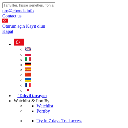
pro@cbonds.info
Contact us
Oturum açın
Kayıt olun
Kapat
Tahvil tarayıcı
Watchlist & Portföy
Watchlist
Portföy
Try in
7 days
Trial access