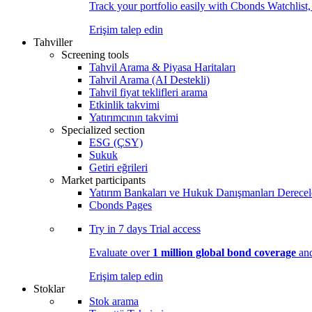
Track your portfolio easily with Cbonds Watchlist
Erişim talep edin
Tahviller
Screening tools
Tahvil Arama & Piyasa Haritaları
Tahvil Arama (AI Destekli)
Tahvil fiyat teklifleri arama
Etkinlik takvimi
Yatırımcının takvimi
Specialized section
ESG (ÇSY)
Sukuk
Getiri eğrileri
Market participants
Yatırım Bankaları ve Hukuk Danışmanları Derecel
Cbonds Pages
Try in
7 days
Trial access
Evaluate over
1 million global bond coverage
and
Erişim talep edin
Stoklar
Stok arama