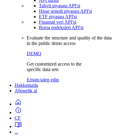
API dizini
Tahvil piyasası API'si
Hisse senedi piyasası API'si
ETF piyasası API'si
Finansal veri API'si
Borsa endeksleri API'si
Evaluate the structure and quality of the data
in the public demo access
DEMO
Get customized access to the
specific data sets
Erişim talep edin
Hakkımızda
Abonelik al
CF
...