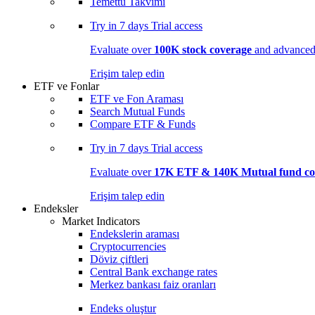
Temettü Takvimi
Try in
7 days
Trial access
Evaluate over
100K stock coverage
and advanced 
Erişim talep edin
ETF ve Fonlar
ETF ve Fon Araması
Search Mutual Funds
Compare ETF & Funds
Try in
7 days
Trial access
Evaluate over
17K ETF & 140K Mutual fund co
Erişim talep edin
Endeksler
Market Indicators
Endekslerin araması
Cryptocurrencies
Döviz çiftleri
Central Bank exchange rates
Merkez bankası faiz oranları
Endeks oluştur