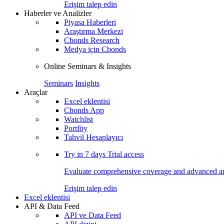
Erişim talep edin
Haberler ve Analizler
Piyasa Haberleri
Araştırma Merkezi
Cbonds Research
Medya için Cbonds
Online Seminars & Insights
Seminars
Insights
Araçlar
Excel eklentisi
Cbonds App
Watchlist
Portföy
Tahvil Hesaplayıcı
Try in
7 days
Trial access
Evaluate comprehensive coverage and advanced ana
Erişim talep edin
Excel eklentisi
API & Data Feed
API ve Data Feed