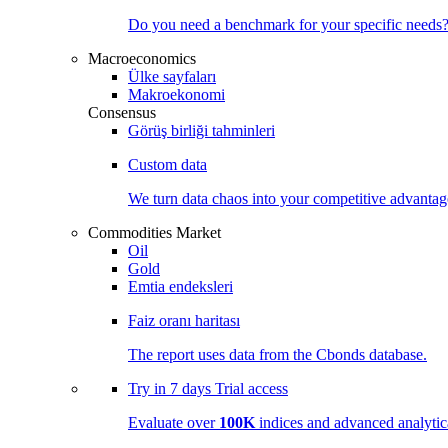
Do you need a benchmark for your specific needs
Macroeconomics
Ülke sayfaları
Makroekonomi
Consensus
Görüş birliği tahminleri
Custom data
We turn data chaos into your competitive
advantag
Commodities Market
Oil
Gold
Emtia endeksleri
Faiz oranı haritası
The report uses data from the Cbonds database.
Try in
7 days
Trial access
Evaluate over
100K
indices and advanced analytica