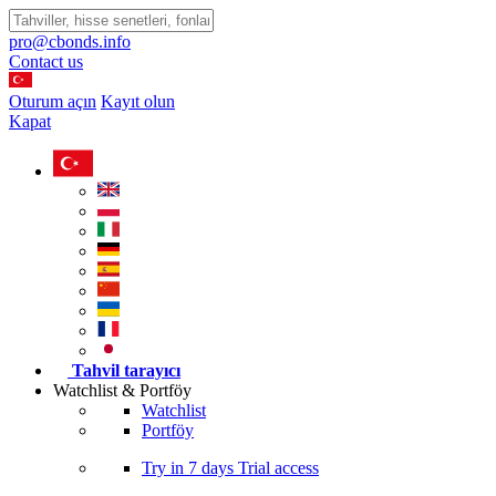
pro@cbonds.info
Contact us
Oturum açın
Kayıt olun
Kapat
Tahvil tarayıcı
Watchlist & Portföy
Watchlist
Portföy
Try in
7 days
Trial access