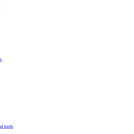
?
e
l tools