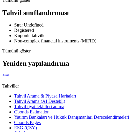
Tümünü göster
Tahvil sınıflandırması
Sıra: Undefined
Registered
Kuponlu tahviller
Non-complex financial instruments (MiFID)
Tümünü göster
Yeniden yapılandırma
***
Tahviller
Tahvil Arama & Piyasa Haritaları
Tahvil Arama (AI Destekli)
Tahvil fiyat teklifleri arama
Cbonds Estimation
Yatırım Bankaları ve Hukuk Danışmanları Derecelendirmeleri
Cbonds Pages
ESG (ÇSY)