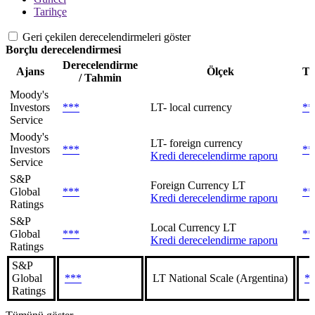
Tarihçe
Geri çekilen derecelendirmeleri göster
Borçlu derecelendirmesi
Derecelendirme
Ajans
Ölçek
Ta
/ Tahmin
Moody's
Investors
***
LT- local currency
**
Service
Moody's
LT- foreign currency
Investors
***
**
Kredi derecelendirme raporu
Service
S&P
Foreign Currency LT
Global
***
**
Kredi derecelendirme raporu
Ratings
S&P
Local Currency LT
Global
***
**
Kredi derecelendirme raporu
Ratings
S&P
Global
***
LT National Scale (Argentina)
*
Ratings