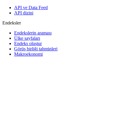
API ve Data Feed
API dizini
Endeksler
Endekslerin araması
Ülke sayfaları
Endeks oluştur
Görüş birliği tahminleri
Makroekonomi
ETF ve Fonlar
ETF ve Fon Araması
Haberler ve Analizler
Piyasa Haberleri
Araştırma Merkezi
Cbonds Research
Medya için Cbonds
Destek
Hakkımızda