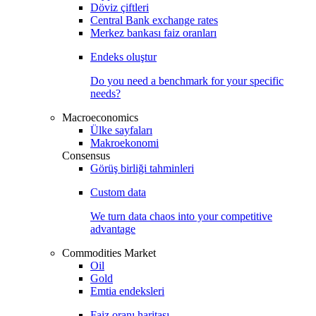
Döviz çiftleri
Central Bank exchange rates
Merkez bankası faiz oranları
Endeks oluştur
Do you need a benchmark for your specific
needs?
Macroeconomics
Ülke sayfaları
Makroekonomi
Consensus
Görüş birliği tahminleri
Custom data
We turn data chaos into your competitive
advantage
Commodities Market
Oil
Gold
Emtia endeksleri
Faiz oranı haritası