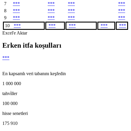
7
***
***
***
***
8
***
***
***
***
9
***
***
***
***
10
***
***
***
***
***
Excel'e Aktar
Erken itfa koşulları
***
En kapsamlı veri tabanını keşfedin
1 000 000
tahvi̇ller
100 000
hisse senetleri
175 910