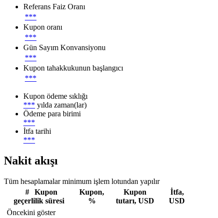
Referans Faiz Oranı
***
Kupon oranı
***
Gün Sayım Konvansiyonu
***
Kupon tahakkukunun başlangıcı
***
Kupon ödeme sıklığı
***
yılda zaman(lar)
Ödeme para birimi
***
İtfa tarihi
***
Nakit akışı
Tüm hesaplamalar minimum işlem lotundan yapılır
#
Kupon
Kupon,
Kupon
İtfa,
geçerlilik süresi
%
tutarı, USD
USD
Öncekini göster