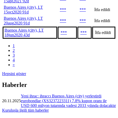
15apr2021 92d
Buenos Aires (city), LT
***
***
İtfa edildi
15oct2020 91d
Buenos Aires (city), LT
***
***
İtfa edildi
20aug2020 91d
Buenos Aires (city), LT
***
***
İtfa edildi
18jun2020 43d
1
2
3
4
»
Hepsini göster
Haberler
Yeni ihraç: ihraççı Buenos Aires (city) yerleştirdi
20.11.2025
eurobondlar (XS3237223311) 7.8% kupon oranı ile
USD 600 milyon tutarında vadesi 2033 yılında dolacaktır
Kuruluşla ilgili tüm haberler