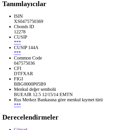
Tanımlayıcılar
ISIN
XS0475750369
Cbonds ID
12278
CUSIP
***
CUSIP 144A
***
Common Code
047575036
CFI
DTFXAR
FIGI
BBG0000P05B9
Menkul değer sembolü
BUEAIR 12.5 12/15/14 EMTN
Rus Merkez Bankasına göre menkul kıymet türü
***
Derecelendirmeler
Güncel