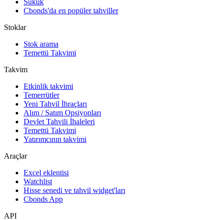
Sukuk
Cbonds'da en popüler tahviller
Stoklar
Stok arama
Temettü Takvimi
Takvim
Etkinlik takvimi
Temerrütler
Yeni Tahvil İhraçları
Alım / Satım Opsiyonları
Devlet Tahvili İhaleleri
Temettü Takvimi
Yatırımcının takvimi
Araçlar
Excel eklentisi
Watchlist
Hisse senedi ve tahvil widget'ları
Cbonds App
API