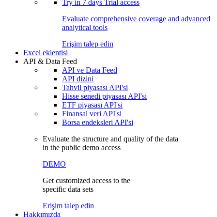
Try in
7 days
Trial access
Evaluate comprehensive coverage and advanced
analytical tools
Erişim talep edin
Excel eklentisi
API & Data Feed
API ve Data Feed
API dizini
Tahvil piyasası API'si
Hisse senedi piyasası API'si
ETF piyasası API'si
Finansal veri API'si
Borsa endeksleri API'si
Evaluate the structure and quality of the data
in the public demo access
DEMO
Get customized access to the
specific data sets
Erişim talep edin
Hakkımızda