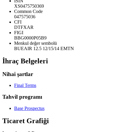
ISIN
XS0475750369
Common Code
047575036
CFI
DTFXAR
FIGI
BBG0000P05B9
Menkul değer sembolü
BUEAIR 12.5 12/15/14 EMTN
İhraç Belgeleri
Nihai şartlar
Final Terms
Tahvil programı
Base Prospectus
Ticaret Grafiği