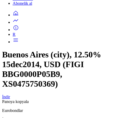
Abonelik al
R
Buenos Aires (city), 12.50%
15dec2014, USD (FIGI
BBG0000P05B9,
XS0475750369)
İndir
Panoya kopyala
Eurobondlar