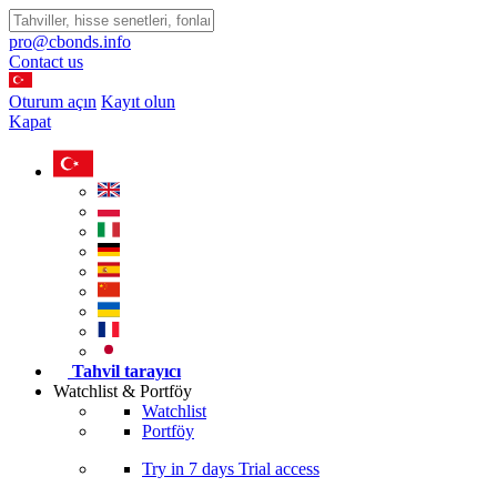
pro@cbonds.info
Contact us
Oturum açın
Kayıt olun
Kapat
Tahvil tarayıcı
Watchlist & Portföy
Watchlist
Portföy
Try in
7 days
Trial access