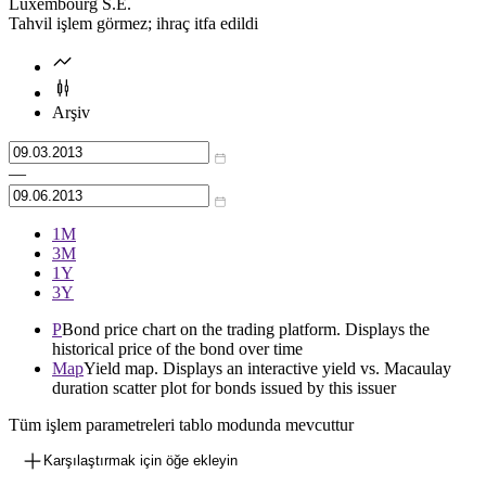
Luxembourg S.E.
Tahvil işlem görmez; ihraç itfa edildi
Arşiv
—
1М
3М
1Y
3Y
P
Bond price chart on the trading platform. Displays the
historical price of the bond over time
Map
Yield map. Displays an interactive yield vs. Macaulay
duration scatter plot for bonds issued by this issuer
Tüm işlem parametreleri tablo modunda mevcuttur
Karşılaştırmak için öğe ekleyin