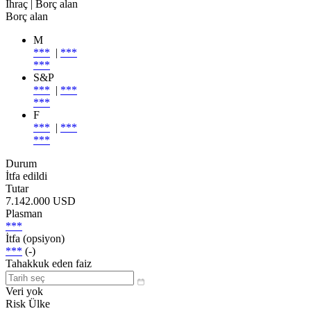
İhraç
| Borç alan
Borç alan
M
***
|
***
***
S&P
***
|
***
***
F
***
|
***
***
Durum
İtfa edildi
Tutar
7.142.000 USD
Plasman
***
İtfa (opsiyon)
***
(-)
Tahakkuk eden faiz
Veri yok
Risk Ülke