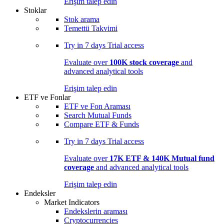
Erişim talep edin
Stoklar
Stok arama
Temettü Takvimi
Try in
7 days
Trial access
Evaluate over
100K stock coverage
and
advanced analytical tools
Erişim talep edin
ETF ve Fonlar
ETF ve Fon Araması
Search Mutual Funds
Compare ETF & Funds
Try in
7 days
Trial access
Evaluate over
17K ETF & 140K Mutual fund
coverage
and advanced analytical tools
Erişim talep edin
Endeksler
Market Indicators
Endekslerin araması
Cryptocurrencies