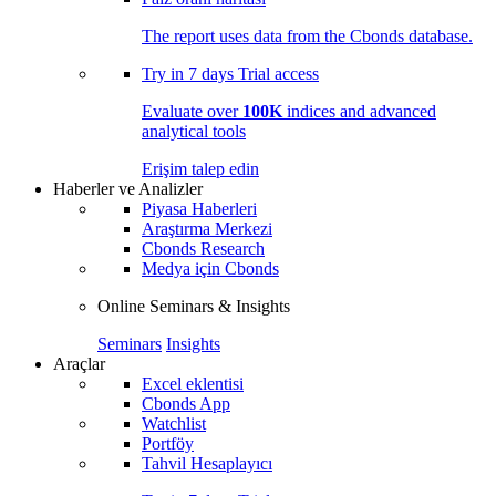
The report uses data from the Cbonds database.
Try in
7 days
Trial access
Evaluate over
100K
indices and advanced
analytical tools
Erişim talep edin
Haberler ve Analizler
Piyasa Haberleri
Araştırma Merkezi
Cbonds Research
Medya için Cbonds
Online Seminars & Insights
Seminars
Insights
Araçlar
Excel eklentisi
Cbonds App
Watchlist
Portföy
Tahvil Hesaplayıcı