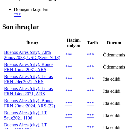
Dönüşüm koşulları
***
Son ihraçlar
Hacim,
İhraç:
Tarih
Durum
milyon
Buenos Aires (city), 7.8%
***
***
Ödenmemiş
26nov2033, USD (Serie N 13)
Buenos Aires (city), Bonos
***
***
Ödenmemiş
FRN 15mar2031, ARS
Buenos Aires (city), Letras
***
***
İtfa edildi
FRN 2dec2021, ARS
Buenos Aires (city), Letras
***
***
İtfa edildi
FRN 14oct2021, ARS
Buenos Aires (city), Bonos
***
***
İtfa edildi
FRN 29mar2024, ARS (22)
Buenos Aires (city), LT
***
***
İtfa edildi
5aug2021 119d
Buenos Aires (city), LT
***
***
İtfa edildi