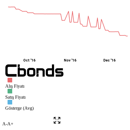
A-
A+