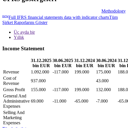
Methodology
new
Full IFRS financial statements data with indicator charts
Tüm
Şirket Raporlarını Göster
Üç ayda bir
Yıllık
Income Statement
31.12.2025
30.06.2025
31.12.2024
30.06.2024
31.12
bin EUR
bin EUR
bin EUR
bin EUR
bin
Revenue
1.092.000
-117.000
199.000
175.000
188.
Cost of
937.000
43.000
Revenue
Gross Profit
155.000
-117.000
199.000
132.000
188.
General And
Administrative
69.000
-11.000
-65.000
-7.000
-65.0
Expenses
Selling And
Marketing
Expenses