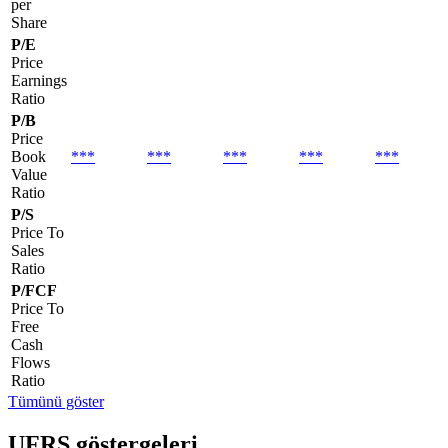
per
Share
P/E
Price
Earnings
Ratio
P/B
Price
Book
***
***
***
***
***
Value
Ratio
P/S
Price To
Sales
Ratio
P/FCF
Price To
Free
Cash
Flows
Ratio
Tümünü göster
UFRS göstergeleri