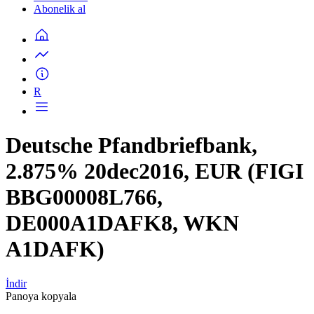
Abonelik al
R
Deutsche Pfandbriefbank,
2.875% 20dec2016, EUR (FIGI
BBG00008L766,
DE000A1DAFK8, WKN
A1DAFK)
İndir
Panoya kopyala