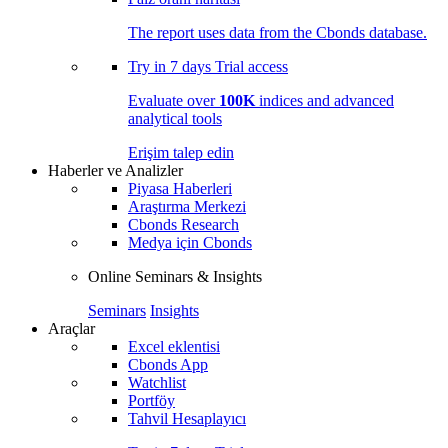
The report uses data from the Cbonds database.
Try in
7 days
Trial access
Evaluate over
100K
indices and advanced
analytical tools
Erişim talep edin
Haberler ve Analizler
Piyasa Haberleri
Araştırma Merkezi
Cbonds Research
Medya için Cbonds
Online Seminars & Insights
Seminars
Insights
Araçlar
Excel eklentisi
Cbonds App
Watchlist
Portföy
Tahvil Hesaplayıcı