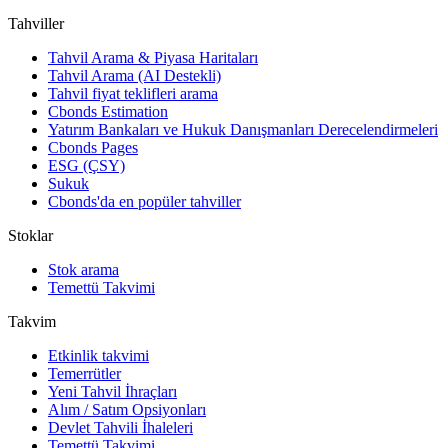
Tahviller
Tahvil Arama & Piyasa Haritaları
Tahvil Arama (AI Destekli)
Tahvil fiyat teklifleri arama
Cbonds Estimation
Yatırım Bankaları ve Hukuk Danışmanları Derecelendirmeleri
Cbonds Pages
ESG (ÇSY)
Sukuk
Cbonds'da en popüler tahviller
Stoklar
Stok arama
Temettü Takvimi
Takvim
Etkinlik takvimi
Temerrütler
Yeni Tahvil İhraçları
Alım / Satım Opsiyonları
Devlet Tahvili İhaleleri
Temettü Takvimi