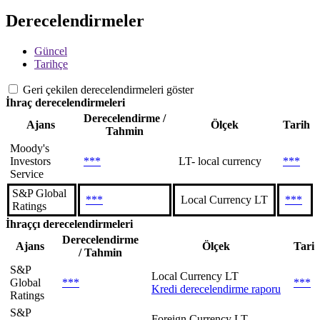
Derecelendirmeler
Güncel
Tarihçe
Geri çekilen derecelendirmeleri göster
İhraç derecelendirmeleri
Derecelendirme /
Ajans
Ölçek
Tarih
Tahmin
Moody's
Investors
***
LT- local currency
***
Service
S&P Global
***
Local Currency LT
***
Ratings
İhraççı derecelendirmeleri
Derecelendirme
Ajans
Ölçek
Tari
/ Tahmin
S&P
Local Currency LT
Global
***
***
Kredi derecelendirme raporu
Ratings
S&P
Foreign Currency LT