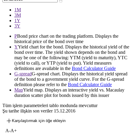
1М
3М
1Y
3Y
P
Bond price chart on the trading platform. Displays the
historical price of the bond over time
Y
Yield chart for the bond. Displays the historical yield of the
bond over time. The yield shown depends on the bond and
may be one of the following: YTM (yield to maturity), YTC
(yield to call), or YTP (yield to put). Yield measures
definitions are available in the
Bond Calculator Guide
G-spread
G-spread chart. Displays the historical yield spread
of the bond to a government yield curve. For the G-spread
definition please refer to the
Bond Calculator Guide
Map
Yield map. Displays an interactive yield vs. Macaulay
duration scatter plot for bonds issued by this issuer
Tüm işlem parametreleri tablo modunda mevcuttur
Şu tarihe ilişkin son veriler
15.12.2016
Karşılaştırmak için öğe ekleyin