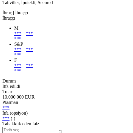
Tahviller, İpotekli, Secured
İhraç
| İhraççı
İhraççı
M
***
|
***
***
S&P
***
|
***
***
F
***
|
***
***
Durum
İtfa edildi
Tutar
10.000.000 EUR
Plasman
***
İtfa (opsiyon)
***
(-)
Tahakkuk eden faiz