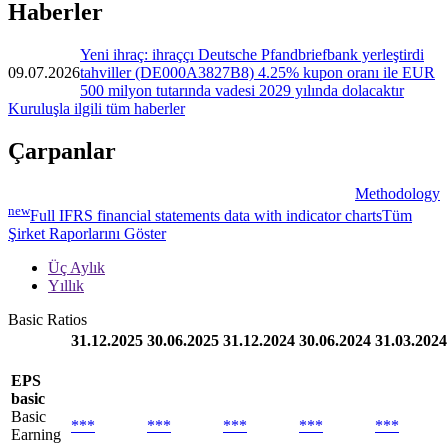
Haberler
Yeni ihraç: ihraççı Deutsche Pfandbriefbank yerleştirdi
09.07.2026
tahviller (DE000A3827B8) 4.25% kupon oranı ile EUR
500 milyon tutarında vadesi 2029 yılında dolacaktır
Kuruluşla ilgili tüm haberler
Çarpanlar
Methodology
new
Full IFRS financial statements data with indicator charts
Tüm
Şirket Raporlarını Göster
Üç Aylık
Yıllık
Basic Ratios
31.12.2025
30.06.2025
31.12.2024
30.06.2024
31.03.2024
EPS
basic
Basic
***
***
***
***
***
Earning