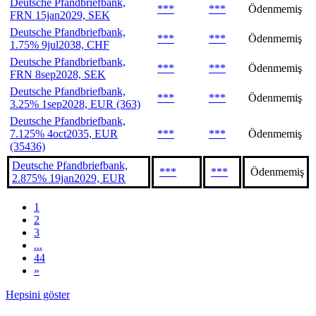
Deutsche Pfandbriefbank,
***
***
Ödenmemiş
FRN 15jan2029, SEK
Deutsche Pfandbriefbank,
***
***
Ödenmemiş
1.75% 9jul2038, CHF
Deutsche Pfandbriefbank,
***
***
Ödenmemiş
FRN 8sep2028, SEK
Deutsche Pfandbriefbank,
***
***
Ödenmemiş
3.25% 1sep2028, EUR (363)
Deutsche Pfandbriefbank,
7.125% 4oct2035, EUR
***
***
Ödenmemiş
(35436)
Deutsche Pfandbriefbank,
***
***
Ödenmemiş
2.875% 19jan2029, EUR
1
2
3
...
44
»
Hepsini göster