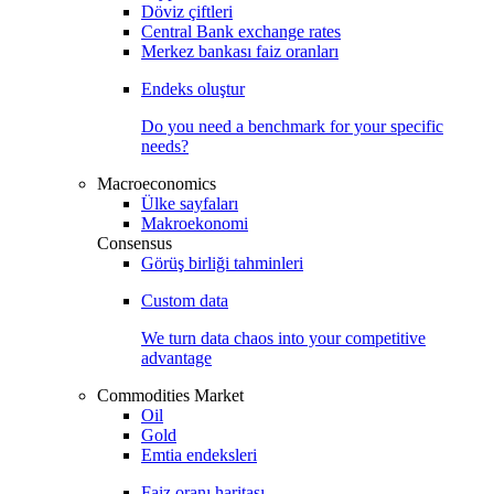
Döviz çiftleri
Central Bank exchange rates
Merkez bankası faiz oranları
Endeks oluştur
Do you need a benchmark for your specific
needs?
Macroeconomics
Ülke sayfaları
Makroekonomi
Consensus
Görüş birliği tahminleri
Custom data
We turn data chaos into your competitive
advantage
Commodities Market
Oil
Gold
Emtia endeksleri
Faiz oranı haritası