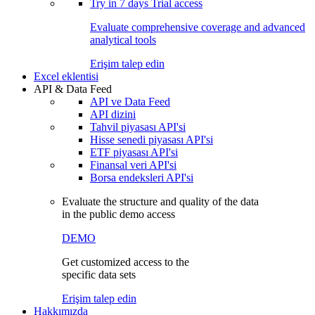
Try in
7 days
Trial access
Evaluate comprehensive coverage and advanced
analytical tools
Erişim talep edin
Excel eklentisi
API & Data Feed
API ve Data Feed
API dizini
Tahvil piyasası API'si
Hisse senedi piyasası API'si
ETF piyasası API'si
Finansal veri API'si
Borsa endeksleri API'si
Evaluate the structure and quality of the data
in the public demo access
DEMO
Get customized access to the
specific data sets
Erişim talep edin
Hakkımızda