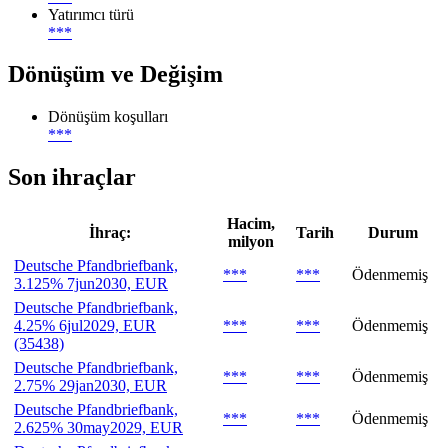
Yatırımcı türü
***
Dönüşüm ve Değişim
Dönüşüm koşulları
***
Son ihraçlar
Hacim,
İhraç:
Tarih
Durum
milyon
Deutsche Pfandbriefbank,
***
***
Ödenmemiş
3.125% 7jun2030, EUR
Deutsche Pfandbriefbank,
4.25% 6jul2029, EUR
***
***
Ödenmemiş
(35438)
Deutsche Pfandbriefbank,
***
***
Ödenmemiş
2.75% 29jan2030, EUR
Deutsche Pfandbriefbank,
***
***
Ödenmemiş
2.625% 30may2029, EUR