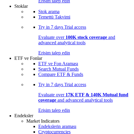
Erişim talep edin
Stoklar
Stok arama
Temettü Takvimi
Try in
7 days
Trial access
Evaluate over
100K stock coverage
and
advanced analytical tools
Erişim talep edin
ETF ve Fonlar
ETF ve Fon Araması
Search Mutual Funds
Compare ETF & Funds
Try in
7 days
Trial access
Evaluate over
17K ETF & 140K Mutual fund
coverage
and advanced analytical tools
Erişim talep edin
Endeksler
Market Indicators
Endekslerin araması
Cryptocurrencies