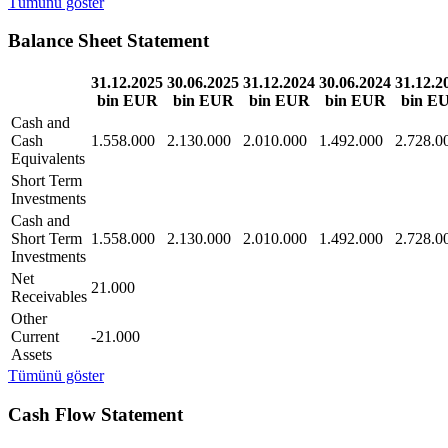
Tümünü göster
Balance Sheet Statement
31.12.2025
30.06.2025
31.12.2024
30.06.2024
31.12.2
bin EUR
bin EUR
bin EUR
bin EUR
bin E
Cash and
Cash
1.558.000
2.130.000
2.010.000
1.492.000
2.728.0
Equivalents
Short Term
Investments
Cash and
Short Term
1.558.000
2.130.000
2.010.000
1.492.000
2.728.0
Investments
Net
21.000
Receivables
Other
Current
-21.000
Assets
Tümünü göster
Cash Flow Statement