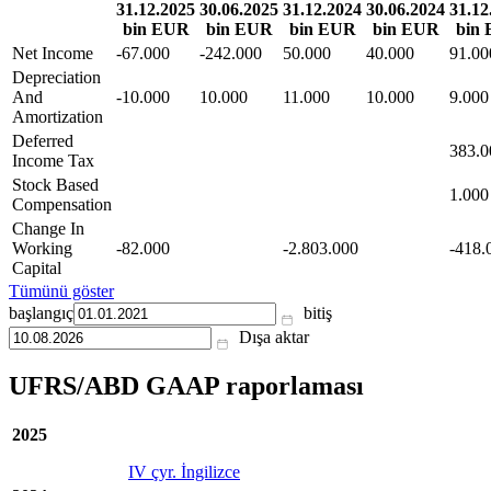
31.12.2025
30.06.2025
31.12.2024
30.06.2024
31.12
bin EUR
bin EUR
bin EUR
bin EUR
bin
Net Income
-67.000
-242.000
50.000
40.000
91.00
Depreciation
And
-10.000
10.000
11.000
10.000
9.000
Amortization
Deferred
383.0
Income Tax
Stock Based
1.000
Compensation
Change In
Working
-82.000
-2.803.000
-418.
Capital
Tümünü göster
başlangıç
bitiş
Dışa aktar
UFRS/ABD GAAP raporlaması
2025
IV çyr. İngilizce