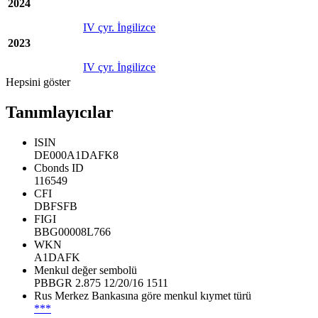
2024
IV çyr. İngilizce
2023
IV çyr. İngilizce
Hepsini göster
Tanımlayıcılar
ISIN
DE000A1DAFK8
Cbonds ID
116549
CFI
DBFSFB
FIGI
BBG00008L766
WKN
A1DAFK
Menkul değer sembolü
PBBGR 2.875 12/20/16 1511
Rus Merkez Bankasına göre menkul kıymet türü
***