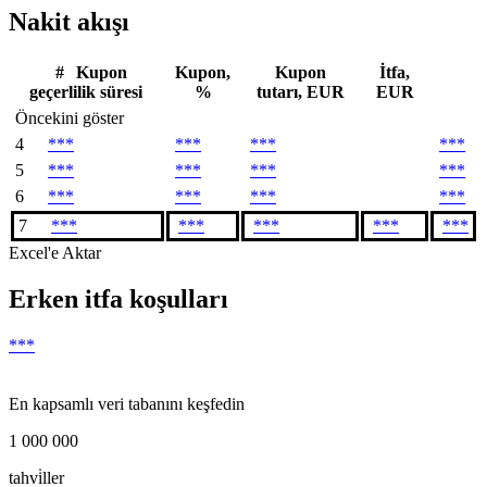
Nakit akışı
#
Kupon
Kupon,
Kupon
İtfa,
geçerlilik süresi
%
tutarı, EUR
EUR
Öncekini göster
4
***
***
***
***
5
***
***
***
***
6
***
***
***
***
7
***
***
***
***
***
Excel'e Aktar
Erken itfa koşulları
***
En kapsamlı veri tabanını keşfedin
1 000 000
tahvi̇ller