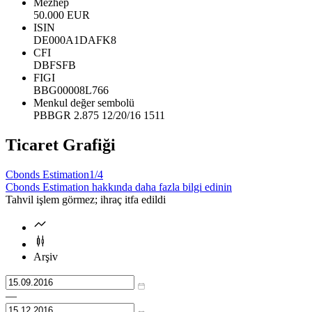
Mezhep
50.000 EUR
ISIN
DE000A1DAFK8
CFI
DBFSFB
FIGI
BBG00008L766
Menkul değer sembolü
PBBGR 2.875 12/20/16 1511
Ticaret Grafiği
Cbonds Estimation
1/4
Cbonds Estimation hakkında daha fazla bilgi edinin
Tahvil işlem görmez; ihraç itfa edildi
Arşiv
—