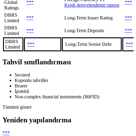
Global
***
***
Kredi derecelendirme raporu
Ratings
DBRS
***
Long-Term Issuer Rating
***
Limited
DBRS
***
Long-Term Deposits
***
Limited
DBRS
***
Long-Term Senior Debt
***
Limited
Tahvil sınıflandırması
Secured
Kuponlu tahviller
Bearer
İpotekli
Non-complex financial instruments (MiFID)
Tümünü göster
Yeniden yapılandırma
***