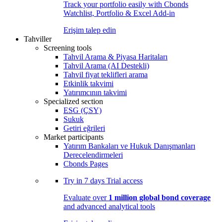
Track your portfolio easily with Cbonds
Watchlist, Portfolio & Excel Add-in
Erişim talep edin
Tahviller
Screening tools
Tahvil Arama & Piyasa Haritaları
Tahvil Arama (AI Destekli)
Tahvil fiyat teklifleri arama
Etkinlik takvimi
Yatırımcının takvimi
Specialized section
ESG (ÇSY)
Sukuk
Getiri eğrileri
Market participants
Yatırım Bankaları ve Hukuk Danışmanları
Derecelendirmeleri
Cbonds Pages
Try in
7 days
Trial access
Evaluate over
1 million global bond coverage
and advanced analytical tools