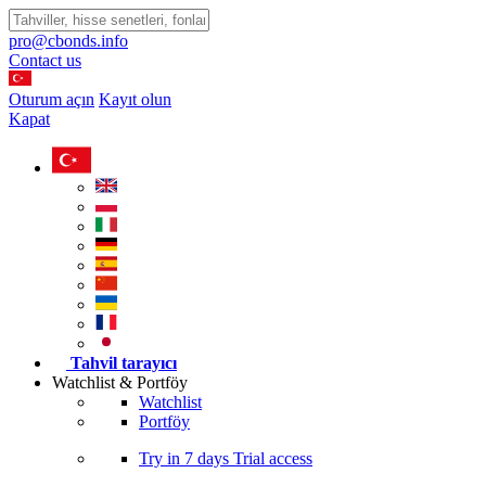
pro@cbonds.info
Contact us
Oturum açın
Kayıt olun
Kapat
Tahvil tarayıcı
Watchlist & Portföy
Watchlist
Portföy
Try in
7 days
Trial access