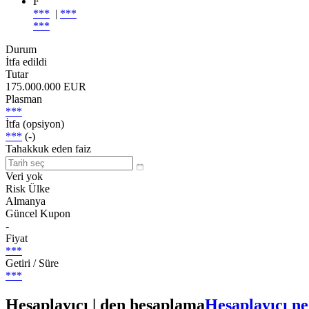
F
***
|
***
***
Durum
İtfa edildi
Tutar
175.000.000 EUR
Plasman
***
İtfa (opsiyon)
***
(-)
Tahakkuk eden faiz
Veri yok
Risk Ülke
Almanya
Güncel Kupon
-
Fiyat
***
Getiri / Süre
***
Hesaplayıcı | den hesaplama
Hesaplayıcı ne