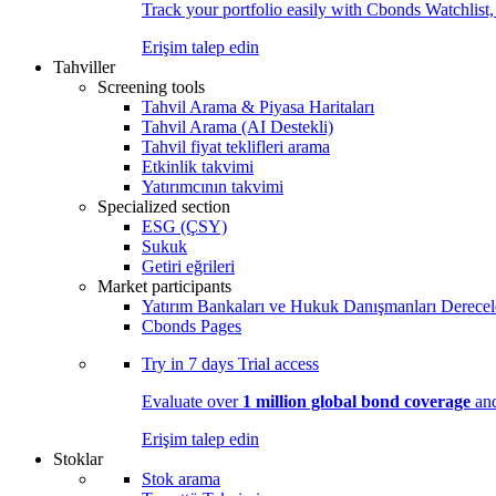
Track your portfolio easily with Cbonds Watchlist
Erişim talep edin
Tahviller
Screening tools
Tahvil Arama & Piyasa Haritaları
Tahvil Arama (AI Destekli)
Tahvil fiyat teklifleri arama
Etkinlik takvimi
Yatırımcının takvimi
Specialized section
ESG (ÇSY)
Sukuk
Getiri eğrileri
Market participants
Yatırım Bankaları ve Hukuk Danışmanları Derecel
Cbonds Pages
Try in
7 days
Trial access
Evaluate over
1 million global bond coverage
and
Erişim talep edin
Stoklar
Stok arama