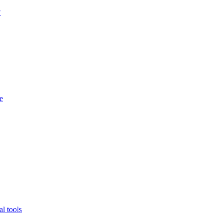
?
e
l tools