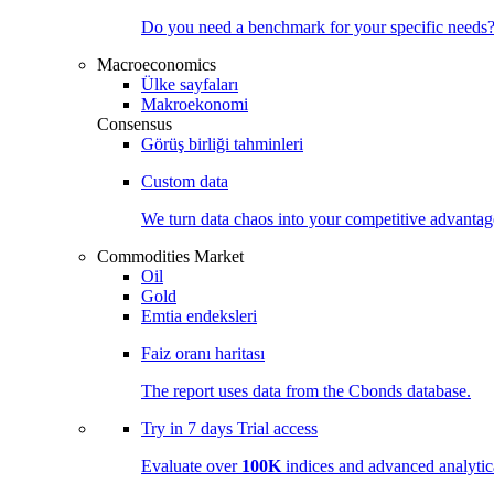
Do you need a benchmark for your specific needs
Macroeconomics
Ülke sayfaları
Makroekonomi
Consensus
Görüş birliği tahminleri
Custom data
We turn data chaos into your competitive
advantag
Commodities Market
Oil
Gold
Emtia endeksleri
Faiz oranı haritası
The report uses data from the Cbonds database.
Try in
7 days
Trial access
Evaluate over
100K
indices and advanced analytica