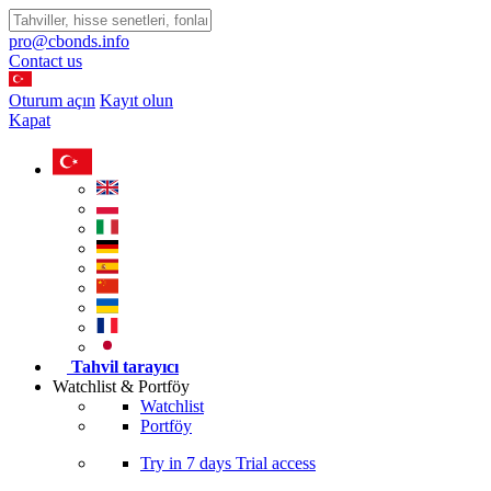
pro@cbonds.info
Contact us
Oturum açın
Kayıt olun
Kapat
Tahvil tarayıcı
Watchlist & Portföy
Watchlist
Portföy
Try in
7 days
Trial access