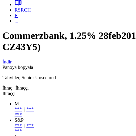
RSRCH
R
...
Commerzbank, 1.25% 28feb2
CZ43Y5)
İndir
Panoya kopyala
Tahviller, Senior Unsecured
İhraç
| İhraççı
İhraççı
M
***
|
***
***
S&P
***
|
***
***