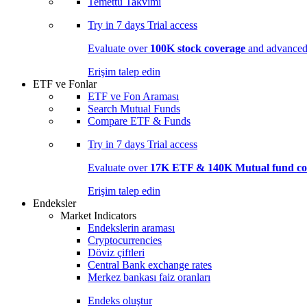
Temettü Takvimi
Try in
7 days
Trial access
Evaluate over
100K stock coverage
and advanced 
Erişim talep edin
ETF ve Fonlar
ETF ve Fon Araması
Search Mutual Funds
Compare ETF & Funds
Try in
7 days
Trial access
Evaluate over
17K ETF & 140K Mutual fund co
Erişim talep edin
Endeksler
Market Indicators
Endekslerin araması
Cryptocurrencies
Döviz çiftleri
Central Bank exchange rates
Merkez bankası faiz oranları
Endeks oluştur