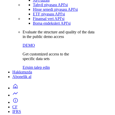
API dizini
Tahvil piyasası API'si
Hisse senedi piyasası API'si
ETF piyasası API'si
Finansal veri API'si
Borsa endeksleri API'si
Evaluate the structure and quality of the data
in the public demo access
DEMO
Get customized access to the
specific data sets
Erişim talep edin
Hakkımızda
Abonelik al
CF
IFRS