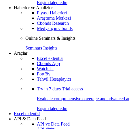
Erişim talep edin
Haberler ve Analizler
Piyasa Haberleri
Araştırma Merkezi
Cbonds Research
Medya için Cbonds
Online Seminars & Insights
Seminars
Insights
Araçlar
Excel eklentisi
Cbonds App
Watchlist
Portföy
Tahvil Hesaplayıcı
Try in
7 days
Trial access
Evaluate comprehensive coverage and advanced ana
Erişim talep edin
Excel eklentisi
API & Data Feed
API ve Data Feed