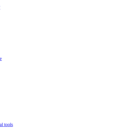
?
e
l tools