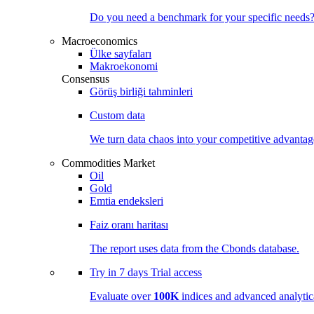
Do you need a benchmark for your specific needs
Macroeconomics
Ülke sayfaları
Makroekonomi
Consensus
Görüş birliği tahminleri
Custom data
We turn data chaos into your competitive
advantag
Commodities Market
Oil
Gold
Emtia endeksleri
Faiz oranı haritası
The report uses data from the Cbonds database.
Try in
7 days
Trial access
Evaluate over
100K
indices and advanced analytica