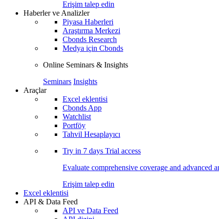
Erişim talep edin
Haberler ve Analizler
Piyasa Haberleri
Araştırma Merkezi
Cbonds Research
Medya için Cbonds
Online Seminars & Insights
Seminars
Insights
Araçlar
Excel eklentisi
Cbonds App
Watchlist
Portföy
Tahvil Hesaplayıcı
Try in
7 days
Trial access
Evaluate comprehensive coverage and advanced ana
Erişim talep edin
Excel eklentisi
API & Data Feed
API ve Data Feed