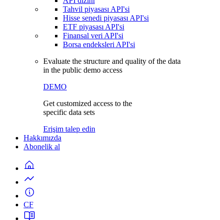
API dizini
Tahvil piyasası API'si
Hisse senedi piyasası API'si
ETF piyasası API'si
Finansal veri API'si
Borsa endeksleri API'si
Evaluate the structure and quality of the data
in the public demo access
DEMO
Get customized access to the
specific data sets
Erişim talep edin
Hakkımızda
Abonelik al
CF