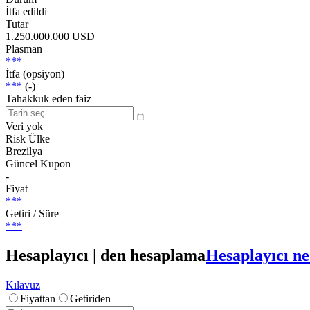
İtfa edildi
Tutar
1.250.000.000 USD
Plasman
***
İtfa (opsiyon)
***
(-)
Tahakkuk eden faiz
Veri yok
Risk Ülke
Brezilya
Güncel Kupon
-
Fiyat
***
Getiri / Süre
***
Hesaplayıcı | den hesaplama
Hesaplayıcı ne
Kılavuz
Fiyattan
Getiriden