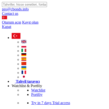
pro@cbonds.info
Contact us
Oturum açın
Kayıt olun
Kapat
Tahvil tarayıcı
Watchlist & Portföy
Watchlist
Portföy
Try in
7 days
Trial access