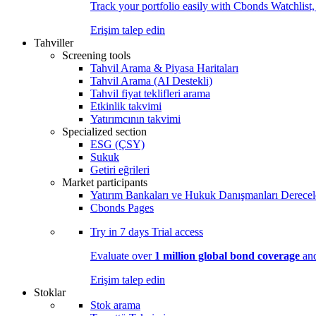
Track your portfolio easily with Cbonds Watchlist
Erişim talep edin
Tahviller
Screening tools
Tahvil Arama & Piyasa Haritaları
Tahvil Arama (AI Destekli)
Tahvil fiyat teklifleri arama
Etkinlik takvimi
Yatırımcının takvimi
Specialized section
ESG (ÇSY)
Sukuk
Getiri eğrileri
Market participants
Yatırım Bankaları ve Hukuk Danışmanları Derecel
Cbonds Pages
Try in
7 days
Trial access
Evaluate over
1 million global bond coverage
and
Erişim talep edin
Stoklar
Stok arama