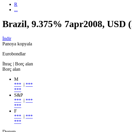
R
...
Brazil, 9.375% 7apr2008, US
İndir
Panoya kopyala
Eurobondlar
İhraç
| Borç alan
Borç alan
M
***
|
***
***
S&P
***
|
***
***
F
***
|
***
***
Durum