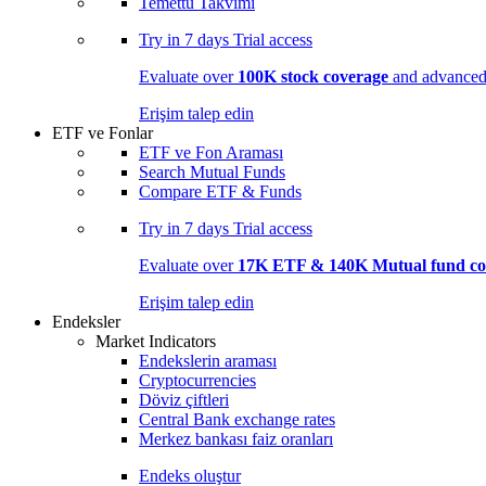
Temettü Takvimi
Try in
7 days
Trial access
Evaluate over
100K stock coverage
and advanced 
Erişim talep edin
ETF ve Fonlar
ETF ve Fon Araması
Search Mutual Funds
Compare ETF & Funds
Try in
7 days
Trial access
Evaluate over
17K ETF & 140K Mutual fund co
Erişim talep edin
Endeksler
Market Indicators
Endekslerin araması
Cryptocurrencies
Döviz çiftleri
Central Bank exchange rates
Merkez bankası faiz oranları
Endeks oluştur