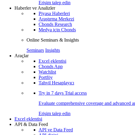
Erişim talep edin
Haberler ve Analizler
Piyasa Haberleri
Araştırma Merkezi
Cbonds Research
Medya için Cbonds
Online Seminars & Insights
Seminars
Insights
Araçlar
Excel eklentisi
Cbonds App
Watchlist
Portföy
Tahvil Hesaplayıcı
Try in
7 days
Trial access
Evaluate comprehensive coverage and advanced ana
Erişim talep edin
Excel eklentisi
API & Data Feed
API ve Data Feed