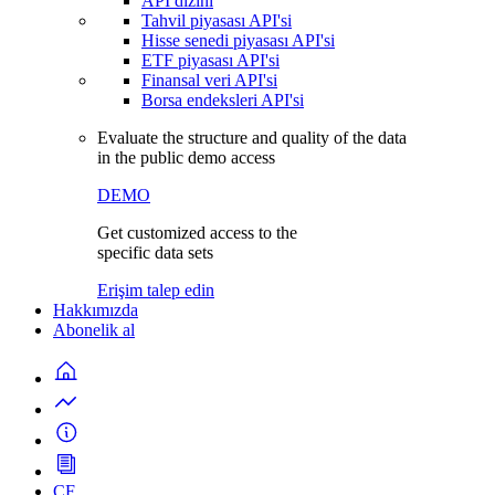
API dizini
Tahvil piyasası API'si
Hisse senedi piyasası API'si
ETF piyasası API'si
Finansal veri API'si
Borsa endeksleri API'si
Evaluate the structure and quality of the data
in the public demo access
DEMO
Get customized access to the
specific data sets
Erişim talep edin
Hakkımızda
Abonelik al
CF