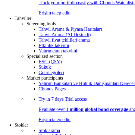
Track your portfolio easily with Cbonds Watchlist
Erişim talep edin
Tahviller
Screening tools
Tahvil Arama & Piyasa Haritaları
Tahvil Arama (AI Destekli)
Tahvil fiyat teklifleri arama
Etkinlik takvimi
Yatırımcının takvimi
Specialized section
ESG (ÇSY)
Sukuk
Getiri eğrileri
Market participants
Yatırım Bankaları ve Hukuk Danışmanları Derecel
Cbonds Pages
Try in
7 days
Trial access
Evaluate over
1 million global bond coverage
and
Erişim talep edin
Stoklar
Stok arama