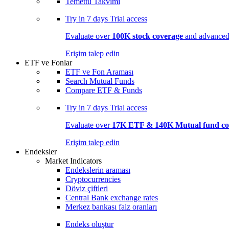
Temettü Takvimi
Try in
7 days
Trial access
Evaluate over
100K stock coverage
and advanced 
Erişim talep edin
ETF ve Fonlar
ETF ve Fon Araması
Search Mutual Funds
Compare ETF & Funds
Try in
7 days
Trial access
Evaluate over
17K ETF & 140K Mutual fund co
Erişim talep edin
Endeksler
Market Indicators
Endekslerin araması
Cryptocurrencies
Döviz çiftleri
Central Bank exchange rates
Merkez bankası faiz oranları
Endeks oluştur