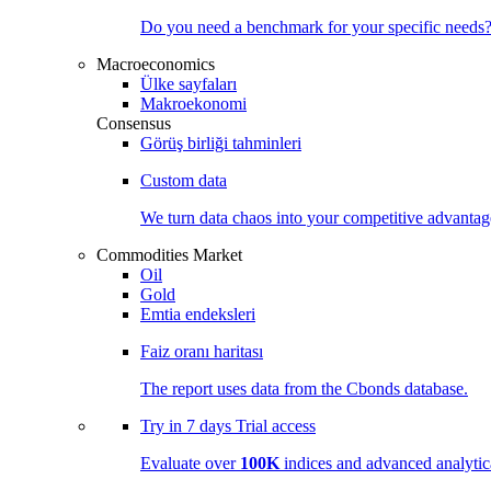
Do you need a benchmark for your specific needs
Macroeconomics
Ülke sayfaları
Makroekonomi
Consensus
Görüş birliği tahminleri
Custom data
We turn data chaos into your competitive
advantag
Commodities Market
Oil
Gold
Emtia endeksleri
Faiz oranı haritası
The report uses data from the Cbonds database.
Try in
7 days
Trial access
Evaluate over
100K
indices and advanced analytica