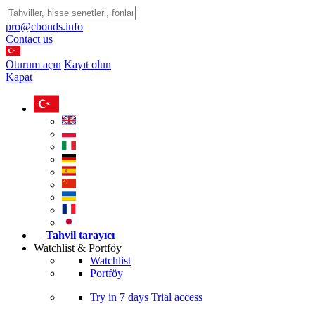
pro@cbonds.info
Contact us
Oturum açın
Kayıt olun
Kapat
Tahvil tarayıcı
Watchlist & Portföy
Watchlist
Portföy
Try in
7 days
Trial access