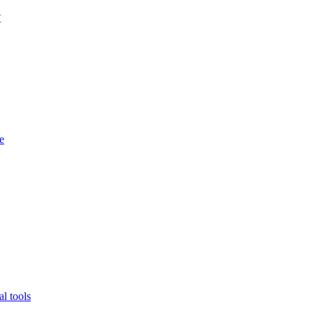
?
e
l tools