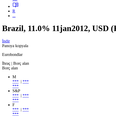
R
...
Brazil, 11.0% 11jan2012, USD
İndir
Panoya kopyala
Eurobondlar
İhraç
| Borç alan
Borç alan
M
***
|
***
***
S&P
***
|
***
***
F
***
|
***
***