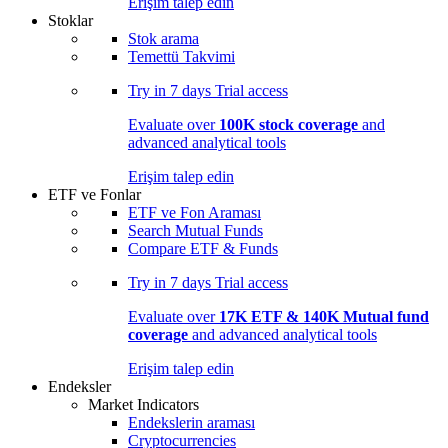
Erişim talep edin
Stoklar
Stok arama
Temettü Takvimi
Try in
7 days
Trial access
Evaluate over
100K stock coverage
and
advanced analytical tools
Erişim talep edin
ETF ve Fonlar
ETF ve Fon Araması
Search Mutual Funds
Compare ETF & Funds
Try in
7 days
Trial access
Evaluate over
17K ETF & 140K Mutual fund
coverage
and advanced analytical tools
Erişim talep edin
Endeksler
Market Indicators
Endekslerin araması
Cryptocurrencies