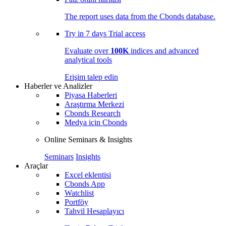
The report uses data from the Cbonds database.
Try in
7 days
Trial access
Evaluate over
100K
indices and advanced
analytical tools
Erişim talep edin
Haberler ve Analizler
Piyasa Haberleri
Araştırma Merkezi
Cbonds Research
Medya için Cbonds
Online Seminars & Insights
Seminars
Insights
Araçlar
Excel eklentisi
Cbonds App
Watchlist
Portföy
Tahvil Hesaplayıcı