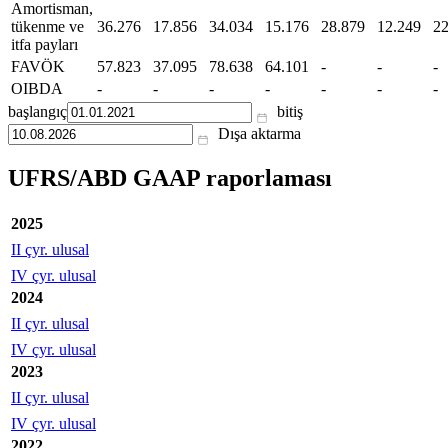
Amortisman,
tükenme ve
36.276
17.856
34.034
15.176
28.879
12.249
22
itfa payları
FAVÖK
57.823
37.095
78.638
64.101
-
-
-
OIBDA
-
-
-
-
-
-
-
başlangıç
bitiş
Dışa aktarma
UFRS/ABD GAAP raporlaması
2025
II çyr. ulusal
IV çyr. ulusal
2024
II çyr. ulusal
IV çyr. ulusal
2023
II çyr. ulusal
IV çyr. ulusal
2022