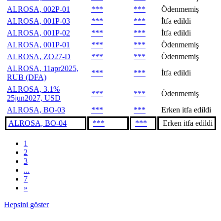
ALROSA, 002P-01
***
***
Ödenmemiş
ALROSA, 001P-03
***
***
İtfa edildi
ALROSA, 001P-02
***
***
İtfa edildi
ALROSA, 001P-01
***
***
Ödenmemiş
ALROSA, ZO27-D
***
***
Ödenmemiş
ALROSA, 11apr2025,
***
***
İtfa edildi
RUB (DFA)
ALROSA, 3.1%
***
***
Ödenmemiş
25jun2027, USD
ALROSA, BO-03
***
***
Erken itfa edildi
ALROSA, BO-04
***
***
Erken itfa edildi
1
2
3
...
7
»
Hepsini göster