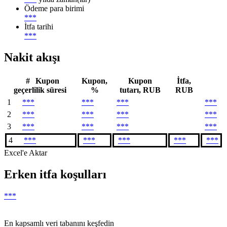
Ödeme para birimi
***
İtfa tarihi
***
Nakit akışı
#
Kupon
Kupon,
Kupon
İtfa,
geçerlilik süresi
%
tutarı, RUB
RUB
1
***
***
***
***
2
***
***
***
***
3
***
***
***
***
4
***
***
***
***
***
Excel'e Aktar
Erken itfa koşulları
***
En kapsamlı veri tabanını keşfedin