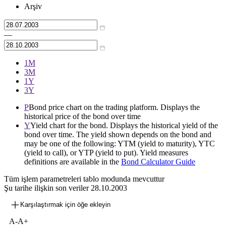
Arşiv
—
1М
3М
1Y
3Y
P
Bond price chart on the trading platform. Displays the
historical price of the bond over time
Y
Yield chart for the bond. Displays the historical yield of the
bond over time. The yield shown depends on the bond and
may be one of the following: YTM (yield to maturity), YTC
(yield to call), or YTP (yield to put). Yield measures
definitions are available in the
Bond Calculator Guide
Tüm işlem parametreleri tablo modunda mevcuttur
Şu tarihe ilişkin son veriler
28.10.2003
Karşılaştırmak için öğe ekleyin