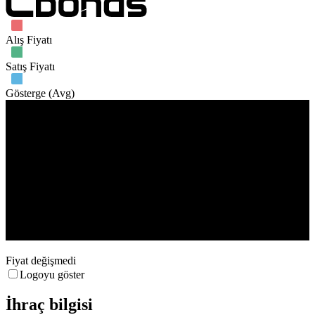
Alış Fiyatı
Satış Fiyatı
Gösterge (Avg)
İşlem hacmi
4. Aug
15. Sep
22. Sep
27. Oct
Fiyat değişmedi
Logoyu göster
İhraç bilgisi