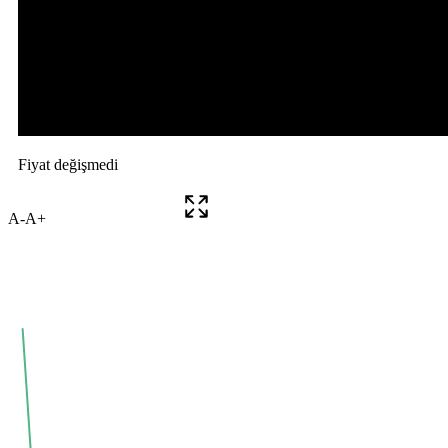
A-
A+