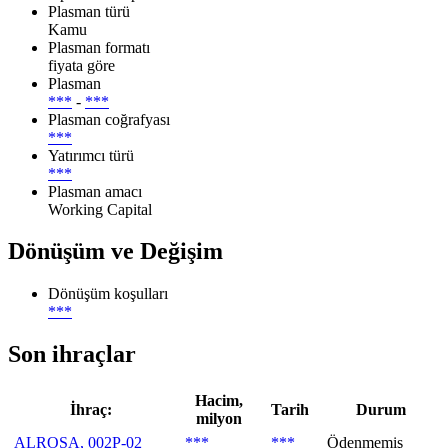
Plasman türü
Kamu
Plasman formatı
fiyata göre
Plasman
***
-
***
Plasman coğrafyası
***
Yatırımcı türü
***
Plasman amacı
Working Capital
Dönüşüm ve Değişim
Dönüşüm koşulları
***
Son ihraçlar
Hacim,
İhraç:
Tarih
Durum
milyon
ALROSA, 002P-02
***
***
Ödenmemiş