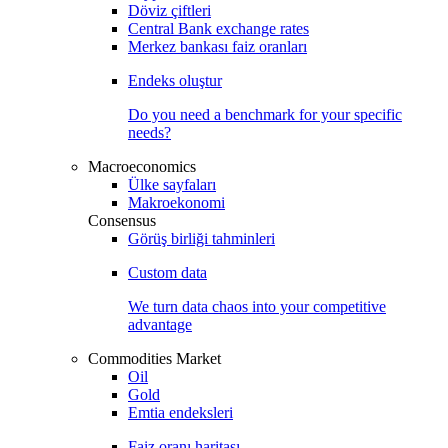
Döviz çiftleri
Central Bank exchange rates
Merkez bankası faiz oranları
Endeks oluştur
Do you need a benchmark for your specific
needs?
Macroeconomics
Ülke sayfaları
Makroekonomi
Consensus
Görüş birliği tahminleri
Custom data
We turn data chaos into your competitive
advantage
Commodities Market
Oil
Gold
Emtia endeksleri
Faiz oranı haritası