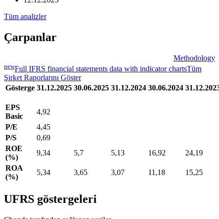
Tüm analizler
Çarpanlar
Methodology
new
Full IFRS financial statements data with indicator charts
Tüm
Şirket Raporlarını Göster
Gösterge
31.12.2025
30.06.2025
31.12.2024
30.06.2024
31.12.202
EPS
4,92
Basic
P/E
4,45
P/S
0,69
ROE
9,34
5,7
5,13
16,92
24,19
(%)
ROA
5,34
3,65
3,07
11,18
15,25
(%)
UFRS göstergeleri