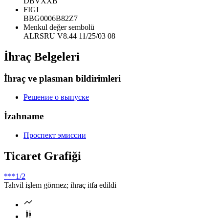
DBVXXB
FIGI
BBG0006B82Z7
Menkul değer sembolü
ALRSRU V8.44 11/25/03 08
İhraç Belgeleri
İhraç ve plasman bildirimleri
Решение о выпуске
İzahname
Проспект эмиссии
Ticaret Grafiği
***
1/2
Tahvil işlem görmez; ihraç itfa edildi