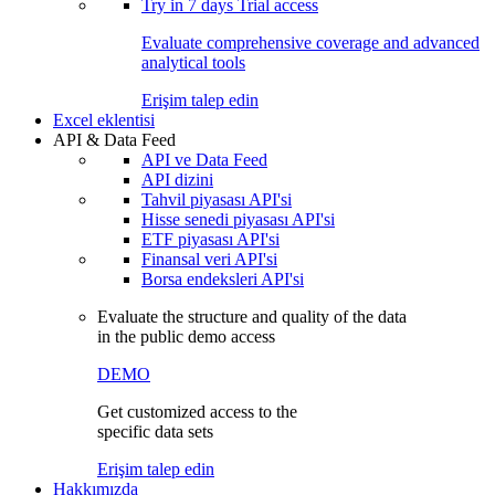
Try in
7 days
Trial access
Evaluate comprehensive coverage and advanced
analytical tools
Erişim talep edin
Excel eklentisi
API & Data Feed
API ve Data Feed
API dizini
Tahvil piyasası API'si
Hisse senedi piyasası API'si
ETF piyasası API'si
Finansal veri API'si
Borsa endeksleri API'si
Evaluate the structure and quality of the data
in the public demo access
DEMO
Get customized access to the
specific data sets
Erişim talep edin
Hakkımızda