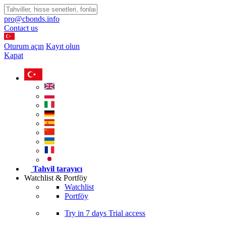
pro@cbonds.info
Contact us
Oturum açın
Kayıt olun
Kapat
Tahvil tarayıcı
Watchlist & Portföy
Watchlist
Portföy
Try in
7 days
Trial access