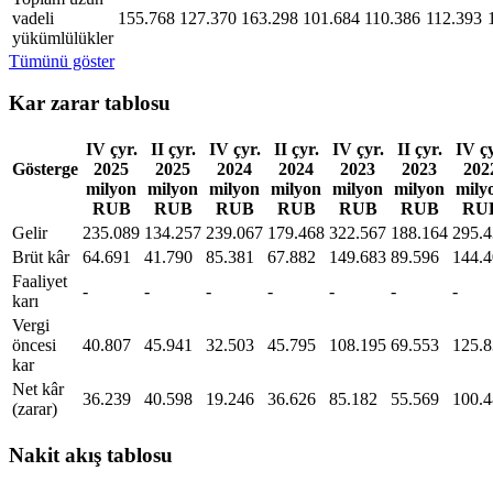
vadeli
155.768
127.370
163.298
101.684
110.386
112.393
yükümlülükler
Tümünü göster
Kar zarar tablosu
IV çyr.
II çyr.
IV çyr.
II çyr.
IV çyr.
II çyr.
IV çy
Gösterge
2025
2025
2024
2024
2023
2023
202
milyon
milyon
milyon
milyon
milyon
milyon
mily
RUB
RUB
RUB
RUB
RUB
RUB
RU
Gelir
235.089
134.257
239.067
179.468
322.567
188.164
295.
Brüt kâr
64.691
41.790
85.381
67.882
149.683
89.596
144.
Faaliyet
-
-
-
-
-
-
-
karı
Vergi
öncesi
40.807
45.941
32.503
45.795
108.195
69.553
125.
kar
Net kâr
36.239
40.598
19.246
36.626
85.182
55.569
100.
(zarar)
Nakit akış tablosu