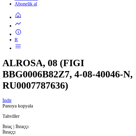
Abonelik al
R
ALROSA, 08 (FIGI
BBG0006B82Z7, 4-08-40046-N,
RU0007787636)
İndir
Panoya kopyala
Tahviller
İhraç
| İhraççı
İhraççı