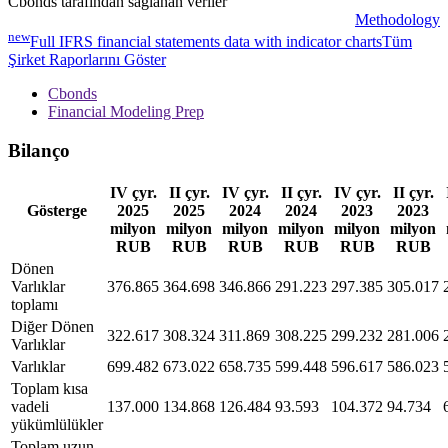
Cbonds tarafından sağlanan veriler
Methodology
new
Full IFRS financial statements data with indicator charts
Tüm
Şirket Raporlarını Göster
Cbonds
Financial Modeling Prep
Bilanço
IV çyr.
II çyr.
IV çyr.
II çyr.
IV çyr.
II çyr.
Gösterge
2025
2025
2024
2024
2023
2023
milyon
milyon
milyon
milyon
milyon
milyon
RUB
RUB
RUB
RUB
RUB
RUB
Dönen
Varlıklar
376.865
364.698
346.866
291.223
297.385
305.017
toplamı
Diğer Dönen
322.617
308.324
311.869
308.225
299.232
281.006
Varlıklar
Varlıklar
699.482
673.022
658.735
599.448
596.617
586.023
Toplam kısa
vadeli
137.000
134.868
126.484
93.593
104.372
94.734
yükümlülükler
Toplam uzun