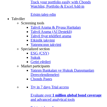
Track your portfolio easily with Cbonds
Watchlist, Portfolio & Excel Add-in
Erişim talep edin
Tahviller
Screening tools
Tahvil Arama & Piyasa Haritaları
Tahvil Arama (AI Destekli)
Tahvil fiyat teklifleri arama
Etkinlik takvimi
Yatırımcının takvimi
Specialized section
ESG (ÇSY)
Sukuk
Getiri eğrileri
Market participants
Yatırım Bankaları ve Hukuk Danışmanları
Derecelendirmeleri
Cbonds Pages
Try in
7 days
Trial access
Evaluate over
1 million global bond coverage
and advanced analytical tools