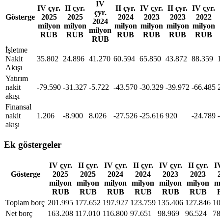
IV
IV çyr.
II çyr.
II çyr.
IV çyr.
II çyr.
IV çyr.
çyr.
Gösterge
2025
2025
2024
2023
2023
2022
2024
milyon
milyon
milyon
milyon
milyon
milyon
milyon
RUB
RUB
RUB
RUB
RUB
RUB
RUB
İşletme
Nakit
35.802
24.896
41.270
60.594
65.850
43.872
88.359
Akışı
Yatırım
nakit
-79.590
-31.327
-5.722
-43.570
-30.329
-39.972
-66.485
akışı
Finansal
nakit
1.206
-8.900
8.026
-27.526
-25.616
920
-24.789
akışı
Ek göstergeler
IV çyr.
II çyr.
IV çyr.
II çyr.
IV çyr.
II çyr.
I
Gösterge
2025
2025
2024
2024
2023
2023
milyon
milyon
milyon
milyon
milyon
milyon
m
RUB
RUB
RUB
RUB
RUB
RUB
Toplam borç
201.995
177.652
197.927
123.759
135.406
127.846
10
Net borç
163.208
117.010
116.800
97.651
98.969
96.524
78