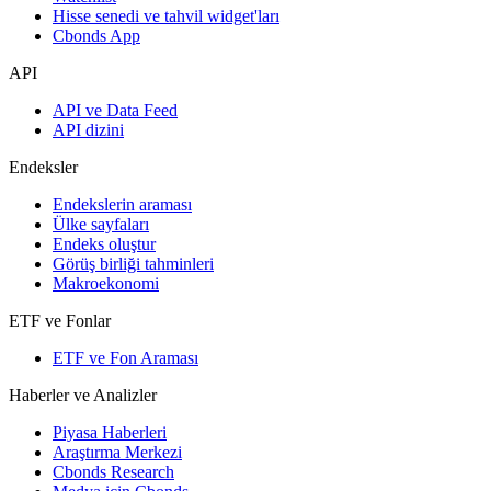
Hisse senedi ve tahvil widget'ları
Cbonds App
API
API ve Data Feed
API dizini
Endeksler
Endekslerin araması
Ülke sayfaları
Endeks oluştur
Görüş birliği tahminleri
Makroekonomi
ETF ve Fonlar
ETF ve Fon Araması
Haberler ve Analizler
Piyasa Haberleri
Araştırma Merkezi
Cbonds Research