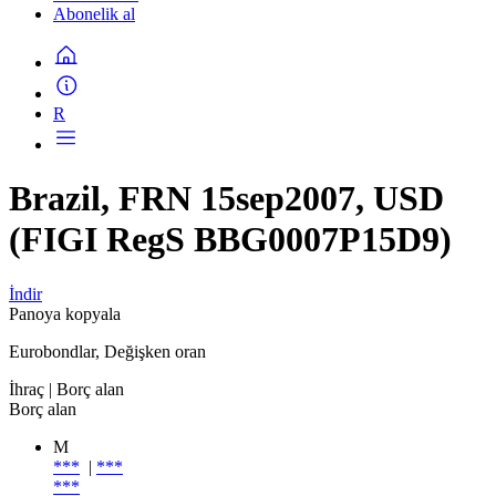
Abonelik al
R
Brazil, FRN 15sep2007, USD
(FIGI RegS BBG0007P15D9)
İndir
Panoya kopyala
Eurobondlar, Değişken oran
İhraç
| Borç alan
Borç alan
M
***
|
***
***