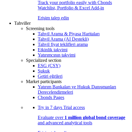
Track your portfolio easily with Cbonds
Watchlist, Portfolio & Excel Add-in
Erişim talep edin
Tahviller
Screening tools
Tahvil Arama & Piyasa Haritaları
Tahvil Arama (AI Destekli)
Tahvil fiyat teklifleri arama
Etkinlik takvimi
Yatırımcının takvimi
Specialized section
ESG (ÇSY)
Sukuk
Getiri eğrileri
Market participants
Yatırım Bankaları ve Hukuk Danışmanları
Derecelendirmeleri
Cbonds Pages
Try in
7 days
Trial access
Evaluate over
1 million global bond coverage
and advanced analytical tools