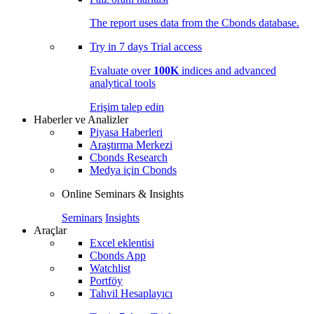
The report uses data from the Cbonds database.
Try in
7 days
Trial access
Evaluate over
100K
indices and advanced
analytical tools
Erişim talep edin
Haberler ve Analizler
Piyasa Haberleri
Araştırma Merkezi
Cbonds Research
Medya için Cbonds
Online Seminars & Insights
Seminars
Insights
Araçlar
Excel eklentisi
Cbonds App
Watchlist
Portföy
Tahvil Hesaplayıcı