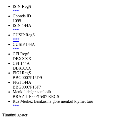
ISIN RegS
***
Cbonds ID
1095
ISIN 144A
***
CUSIP RegS
***
CUSIP 144A
***
CFI RegS
DBXXXX
CFI 144A
DBXXXX
FIGI RegS
BBG0007P15D9
FIGI 144A
BBG0007P15F7
Menkul değer sembolü
BRAZIL F 09/15/07 REGS
Rus Merkez Bankasına göre menkul kıymet türü
***
Tümünü göster