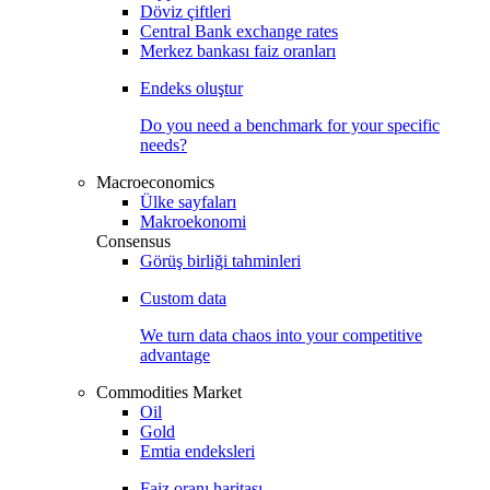
Döviz çiftleri
Central Bank exchange rates
Merkez bankası faiz oranları
Endeks oluştur
Do you need a benchmark for your specific
needs?
Macroeconomics
Ülke sayfaları
Makroekonomi
Consensus
Görüş birliği tahminleri
Custom data
We turn data chaos into your competitive
advantage
Commodities Market
Oil
Gold
Emtia endeksleri
Faiz oranı haritası