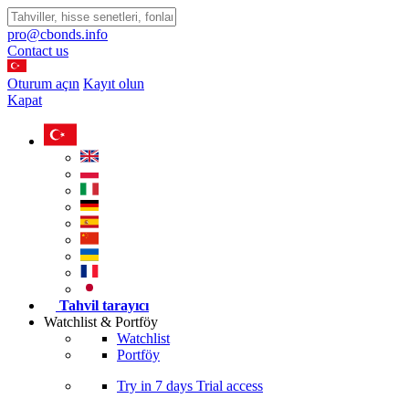
pro@cbonds.info
Contact us
Oturum açın
Kayıt olun
Kapat
Tahvil tarayıcı
Watchlist & Portföy
Watchlist
Portföy
Try in
7 days
Trial access