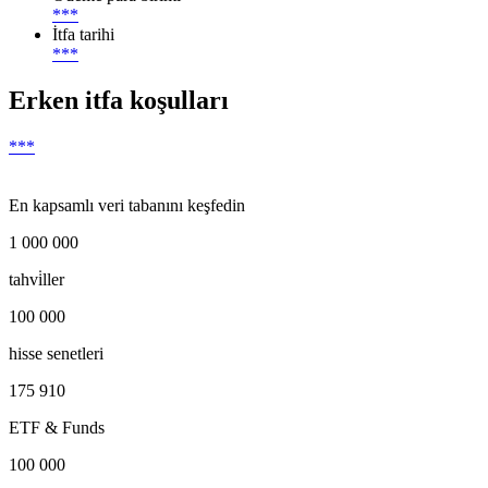
***
İtfa tarihi
***
Erken itfa koşulları
***
En kapsamlı veri tabanını keşfedin
1 000 000
tahvi̇ller
100 000
hisse senetleri
175 910
ETF & Funds
100 000