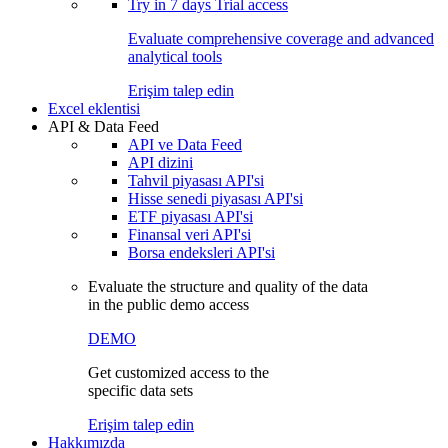
Try in
7 days
Trial access
Evaluate comprehensive coverage and advanced
analytical tools
Erişim talep edin
Excel eklentisi
API & Data Feed
API ve Data Feed
API dizini
Tahvil piyasası API'si
Hisse senedi piyasası API'si
ETF piyasası API'si
Finansal veri API'si
Borsa endeksleri API'si
Evaluate the structure and quality of the data
in the public demo access
DEMO
Get customized access to the
specific data sets
Erişim talep edin
Hakkımızda