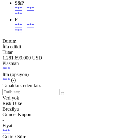
S&P
***
|
***
***
F
***
|
***
***
Durum
İtfa edildi
Tutar
1.281.699.000 USD
Plasman
***
İtfa (opsiyon)
***
(-)
Tahakkuk eden faiz
Veri yok
Risk Ülke
Brezilya
Güncel Kupon
-
Fiyat
***
Getiri / Süre