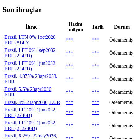
Son ihraçlar
Hacim,
İhraç:
Tarih
Durum
milyon
Brazil, LTN 0% 1oct2028,
***
***
Ödenmemiş
BRL (814D)
Brazil, LFT 0% 1sep2032,
***
***
Ödenmemiş
BRL (2247D)
Brazil, LFT 0% 1jun2032,
***
***
Ödenmemiş
BRL (2247D)
Brazil, 4.875% 23apr2033,
***
***
Ödenmemiş
EUR
Brazil, 5.5% 23apr2036,
***
***
Ödenmemiş
EUR
Brazil, 4% 23apr2030, EUR
***
***
Ödenmemiş
Brazil, LFT 0% 1jun2032,
***
***
Ödenmemiş
BRL (2246D)
Brazil, LFT 0% 1jun2032,
***
***
Ödenmemiş
BRL (2, 2246D)
Brazil, 6.25% 22may2036,
***
***
Ödenmemiş