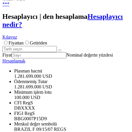
***
Hesaplayıcı | den hesaplama
Hesaplayıcı
nedir?
Kılavuz
Fiyattan
Getiriden
Fiyat
Nominal değerin yüzdesi
Hesaplamak
Plasman hacmi
1.281.699.000 USD
Ödenmemiş Tutar
1.281.699.000 USD
Minimum işlem lotu
100.000 USD
CFI RegS
DBXXXX
FIGI RegS
BBG0007P15D9
Menkul değer sembolü
BRAZIL F 09/15/07 REGS