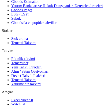
Cbonds Estimation
Yatırım Bankaları ve Hukuk Danışmanları Derecelendirmeleri
Cbonds Pages
ESG (ÇSY)
Sukuk
Cbonds'da en popüler tahviller
Stoklar
Stok arama
Temettü Takvimi
Takvim
Etkinlik takvimi
Temerrütler
Yeni Tahvil İhraçları
Alım / Satım Opsiyonları
Devlet Tahvili İhaleleri
Temettü Takvimi
Yatırımcının takvimi
Araçlar
Excel eklentisi
Watchlist