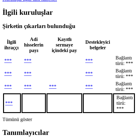
İlgili kuruluşlar
Şirketin çıkarları bulunduğu
Adi
Kayıtlı
İlgili
Destekleyici
hisselerin
sermaye
ihraççı
belgeler
payı
içindeki pay
Bağlantı
***
***
***
türü: ***
Bağlantı
***
***
***
türü: ***
Bağlantı
***
***
***
***
türü: ***
Bağlantı
***
türü:
***
Tümünü göster
Tanımlayıcılar