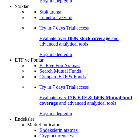
Erişim talep edin
Stoklar
Stok arama
Temettü Takvimi
Try in
7 days
Trial access
Evaluate over
100K stock coverage
and
advanced analytical tools
Erişim talep edin
ETF ve Fonlar
ETF ve Fon Araması
Search Mutual Funds
Compare ETF & Funds
Try in
7 days
Trial access
Evaluate over
17K ETF & 140K Mutual fund
coverage
and advanced analytical tools
Erişim talep edin
Endeksler
Market Indicators
Endekslerin araması
Cryptocurrencies