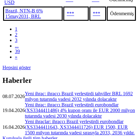
USD
Brazil, NTN-B 6%
***
***
Ödenmemiş
15may2031, BRL
1
2
3
...
39
»
Hepsini göster
Haberler
Yeni ihraç: ihraççı Brazil yerleştirdi tahviller BRL 1692
08.07.2026
milyon tutarında vadesi 2032 yılında dolacaktır
Yeni ihraç: ihraççı Brazil yerleştirdi eurobondlar
19.04.2026
(XS3344411486) 4% kupon oranı ile EUR 2000 milyon
tutarında vadesi 2030 yılında dolacaktır
Yeni ihraçlar: ihraççı Brazil yerleştirdi eurobondlar
16.04.2026
(XS3344411643, XS3344411726) EUR 1500, EUR
1500 milyon tutarında vadesi sırasıyla 2033, 2036 yıldır.
Kuruluşla ilgili tüm haberler