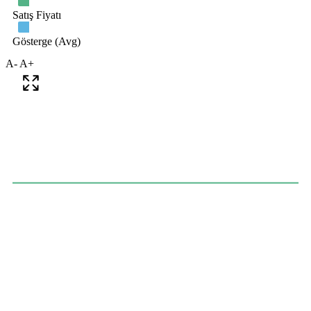
A-
A+