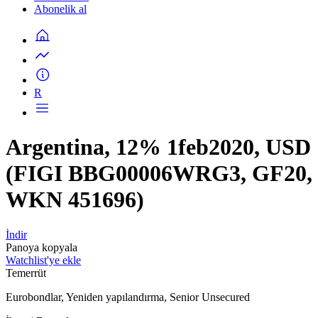
Abonelik al
R
Argentina, 12% 1feb2020, USD
(FIGI BBG00006WRG3, GF20,
WKN 451696)
İndir
Panoya kopyala
Watchlist'ye ekle
Temerrüt
Eurobondlar, Yeniden yapılandırma, Senior Unsecured