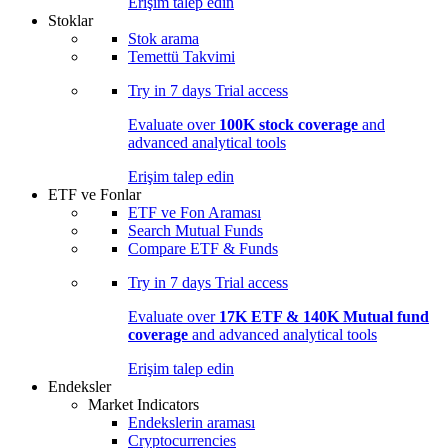
Erişim talep edin
Stoklar
Stok arama
Temettü Takvimi
Try in
7 days
Trial access
Evaluate over
100K stock coverage
and
advanced analytical tools
Erişim talep edin
ETF ve Fonlar
ETF ve Fon Araması
Search Mutual Funds
Compare ETF & Funds
Try in
7 days
Trial access
Evaluate over
17K ETF & 140K Mutual fund
coverage
and advanced analytical tools
Erişim talep edin
Endeksler
Market Indicators
Endekslerin araması
Cryptocurrencies