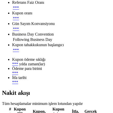
Referans Faiz Oranı
***
Kupon oranı
***
Gün Sayım Konvansiyonu
***
Business Day Convention
Following Business Day
Kupon tahakkukunun başlangıcı
***
Kupon ödeme sıklığı
***
yılda zaman(lar)
Ödeme para birimi
***
İtfa tarihi
***
Nakit akışı
Tüm hesaplamalar minimum işlem lotundan yapılır
#
Kupon
Kupon
Kupon,
İtfa,
Gerçek