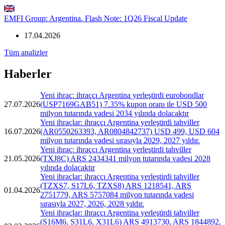
EMFI Group: Argentina. Flash Note: 1Q26 Fiscal Update
17.04.2026
Tüm analizler
Haberler
Yeni ihraç: ihraççı Argentina yerleştirdi eurobondlar
27.07.2026
(USP7169GAB51) 7.35% kupon oranı ile USD 500
milyon tutarında vadesi 2034 yılında dolacaktır
Yeni ihraçlar: ihraççı Argentina yerleştirdi tahviller
16.07.2026
(AR0550263393, AR0804842737) USD 499, USD 604
milyon tutarında vadesi sırasıyla 2029, 2027 yıldır.
Yeni ihraç: ihraççı Argentina yerleştirdi tahviller
21.05.2026
(TXJ8C) ARS 2434341 milyon tutarında vadesi 2028
yılında dolacaktır
Yeni ihraçlar: ihraççı Argentina yerleştirdi tahviller
(TZXS7, S17L6, TZXS8) ARS 1218541, ARS
01.04.2026
2751779, ARS 5757084 milyon tutarında vadesi
sırasıyla 2027, 2026, 2028 yıldır.
Yeni ihraçlar: ihraççı Argentina yerleştirdi tahviller
(S16M6, S31L6, X31L6) ARS 4913730, ARS 1844892,