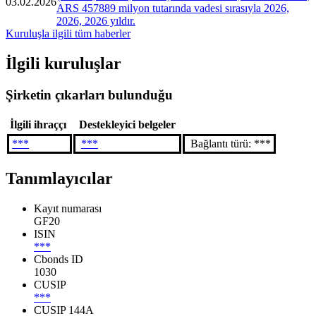
03.02.2026
ARS 457889 milyon tutarında vadesi sırasıyla 2026,
2026, 2026 yıldır.
Kuruluşla ilgili tüm haberler
İlgili kuruluşlar
Şirketin çıkarları bulunduğu
İlgili ihraççı
Destekleyici belgeler
***
***
Bağlantı türü: ***
Tanımlayıcılar
Kayıt numarası
GF20
ISIN
***
Cbonds ID
1030
CUSIP
***
CUSIP 144A