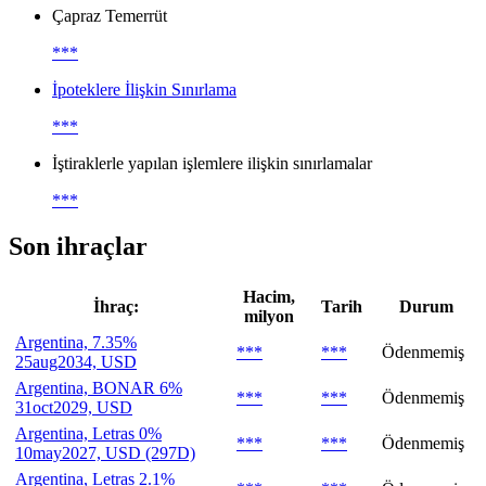
Çapraz Temerrüt
***
İpoteklere İlişkin Sınırlama
***
İştiraklerle yapılan işlemlere ilişkin sınırlamalar
***
Son ihraçlar
Hacim,
İhraç:
Tarih
Durum
milyon
Argentina, 7.35%
***
***
Ödenmemiş
25aug2034, USD
Argentina, BONAR 6%
***
***
Ödenmemiş
31oct2029, USD
Argentina, Letras 0%
***
***
Ödenmemiş
10may2027, USD (297D)
Argentina, Letras 2.1%