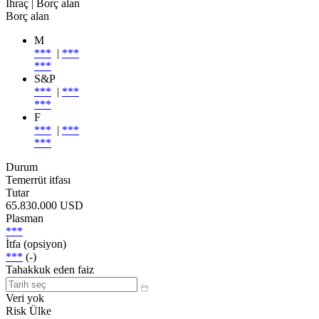
İhraç
| Borç alan
Borç alan
M
***
|
***
***
S&P
***
|
***
***
F
***
|
***
***
Durum
Temerrüt itfası
Tutar
65.830.000 USD
Plasman
***
İtfa (opsiyon)
***
(-)
Tahakkuk eden faiz
Veri yok
Risk Ülke