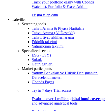
Track your portfolio easily with Cbonds
Watchlist, Portfolio & Excel Add-in
Erişim talep edin
Tahviller
Screening tools
Tahvil Arama & Piyasa Haritaları
Tahvil Arama (AI Destekli)
Tahvil fiyat teklifleri arama
Etkinlik takvimi
Yatırımcının takvimi
Specialized section
ESG (ÇSY)
Sukuk
Getiri eğrileri
Market participants
Yatırım Bankaları ve Hukuk Danışmanları
Derecelendirmeleri
Cbonds Pages
Try in
7 days
Trial access
Evaluate over
1 million global bond coverage
and advanced analytical tools