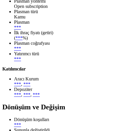
Plasman yöntemi
Open subscription
Plasman türü
Kamu
Plasman
***
İlk ihraç fiyatı (getiri)
(
***
%)
Plasman coğrafyası
***
Yatırımcı türü
***
Katılımcılar
Aracı Kurum
***
,
***
Depoziter
***
,
***
,
***
Dönüşüm ve Değişim
Dönüşüm koşulları
***
Şununla değiştirildi