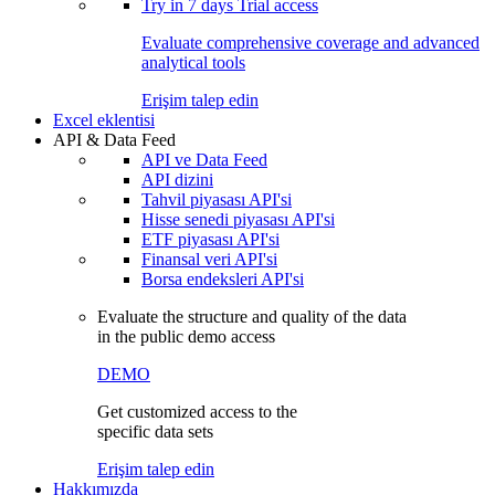
Try in
7 days
Trial access
Evaluate comprehensive coverage and advanced
analytical tools
Erişim talep edin
Excel eklentisi
API & Data Feed
API ve Data Feed
API dizini
Tahvil piyasası API'si
Hisse senedi piyasası API'si
ETF piyasası API'si
Finansal veri API'si
Borsa endeksleri API'si
Evaluate the structure and quality of the data
in the public demo access
DEMO
Get customized access to the
specific data sets
Erişim talep edin
Hakkımızda