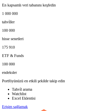
En kapsamlı veri tabanını keşfedin
1 000 000
tahvi̇ller
100 000
hisse senetleri
175 910
ETF & Funds
100 000
endeksler
Portföyünüzü en etkili şekilde takip edin
Tahvi̇l arama
Watchlist
Excel Eklentisi
Erişim sağlamak