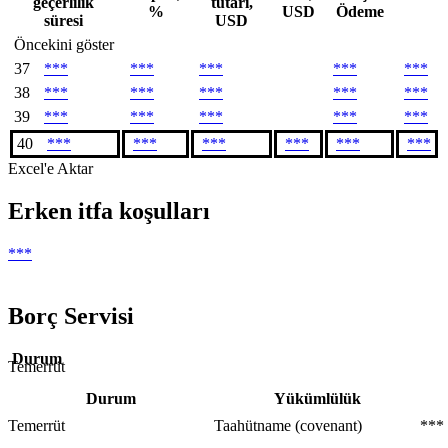
geçerlilik
tutarı,
%
USD
Ödeme
süresi
USD
Öncekini göster
37
***
***
***
***
***
38
***
***
***
***
***
39
***
***
***
***
***
40
***
***
***
***
***
***
Excel'e Aktar
Erken itfa koşulları
***
Borç Servisi
Durum
Temerrüt
Durum
Yükümlülük
Temerrüt
Taahütname (covenant)
***