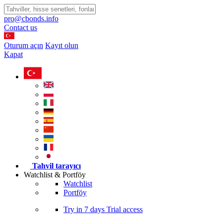
pro@cbonds.info
Contact us
Oturum açın
Kayıt olun
Kapat
Tahvil tarayıcı
Watchlist & Portföy
Watchlist
Portföy
Try in
7 days
Trial access