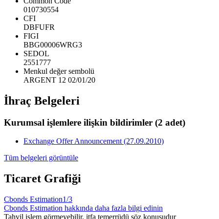
Common Code
010730554
CFI
DBFUFR
FIGI
BBG00006WRG3
SEDOL
2551777
Menkul değer sembolü
ARGENT 12 02/01/20
İhraç Belgeleri
Kurumsal işlemlere ilişkin bildirimler
(2 adet)
Exchange Offer Announcement (27.09.2010)
Tüm belgeleri görüntüle
Ticaret Grafiği
Cbonds Estimation
1/3
Cbonds Estimation hakkında daha fazla bilgi edinin
Tahvil işlem görmeyebilir, itfa temerrüdü söz konusudur