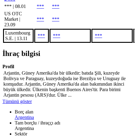
*** | 08.01
***
***
US OTC
Market |
***
***
23.09
Luxembourg
***
***
***
S.E. | 13.11
İhraç bilgisi
Profil
Arjantin, Güney Amerika'da bir ülkedir; batıda Şili, kuzeyde
Bolivya ve Paraguay, kuzeydoğuda ise Brezilya ve Uruguay ile
komşudur. Arjantin, Güney Amerika'da alan bakımından ikinci
büyük ülkedir. Ülkenin başkenti Buenos Aires'tir. Para birimi
Arjantin pesosu (ARS)'dur. Ülke ...
Tümünü göster
Borç alan
Argentina
Tam borçlu / ihraççı adı
Argentina
Sektör