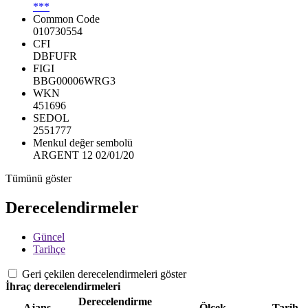
***
Common Code
010730554
CFI
DBFUFR
FIGI
BBG00006WRG3
WKN
451696
SEDOL
2551777
Menkul değer sembolü
ARGENT 12 02/01/20
Tümünü göster
Derecelendirmeler
Güncel
Tarihçe
Geri çekilen derecelendirmeleri göster
İhraç derecelendirmeleri
Derecelendirme
Ajans
Ölçek
Tarih