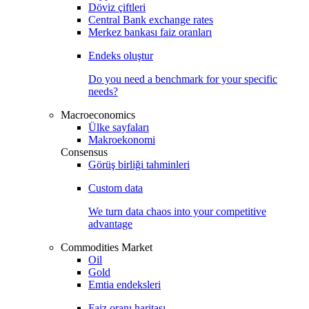
Döviz çiftleri
Central Bank exchange rates
Merkez bankası faiz oranları
Endeks oluştur
Do you need a benchmark for your specific
needs?
Macroeconomics
Ülke sayfaları
Makroekonomi
Consensus
Görüş birliği tahminleri
Custom data
We turn data chaos into your competitive
advantage
Commodities Market
Oil
Gold
Emtia endeksleri
Faiz oranı haritası