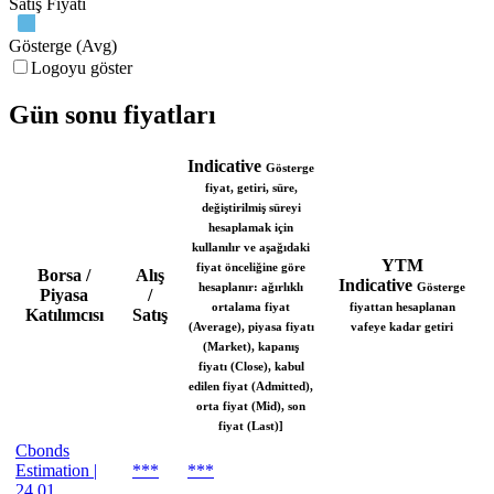
Satış Fiyatı
Gösterge (Avg)
Logoyu göster
Gün sonu fiyatları
Indicative
Gösterge
fiyat, getiri, süre,
değiştirilmiş süreyi
hesaplamak için
kullanılır ve aşağıdaki
YTM
fiyat önceliğine göre
Borsa /
Alış
Indicative
hesaplanır: ağırlıklı
Gösterge
Piyasa
/
ortalama fiyat
fiyattan hesaplanan
Katılımcısı
Satış
(Average), piyasa fiyatı
vafeye kadar getiri
(Market), kapanış
fiyatı (Close), kabul
edilen fiyat (Admitted),
orta fiyat (Mid), son
fiyat (Last)]
Cbonds
Estimation |
***
***
24.01