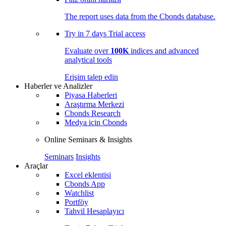
The report uses data from the Cbonds database.
Try in
7 days
Trial access
Evaluate over
100K
indices and advanced
analytical tools
Erişim talep edin
Haberler ve Analizler
Piyasa Haberleri
Araştırma Merkezi
Cbonds Research
Medya için Cbonds
Online Seminars & Insights
Seminars
Insights
Araçlar
Excel eklentisi
Cbonds App
Watchlist
Portföy
Tahvil Hesaplayıcı