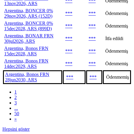
***
***
Ödenmemiş
13nov2026, ARS
Argentina, BONCER 0%
***
***
Ödenmemiş
29nov2026, ARS (152D)
Argentina, BONCER 0%
***
***
Ödenmemiş
15dec2028, ARS (899D)
Argentina, BONAR FRN
***
***
İtfa edildi
30jul2026, ARS
Argentina, Bonos FRN
***
***
Ödenmemiş
15dec2028, ARS
Argentina, Bonos FRN
***
***
Ödenmemiş
14dec2029, ARS
Argentina, Bonos FRN
***
***
Ödenmemiş
28jun2030, ARS
1
2
3
...
50
»
Hepsini göster