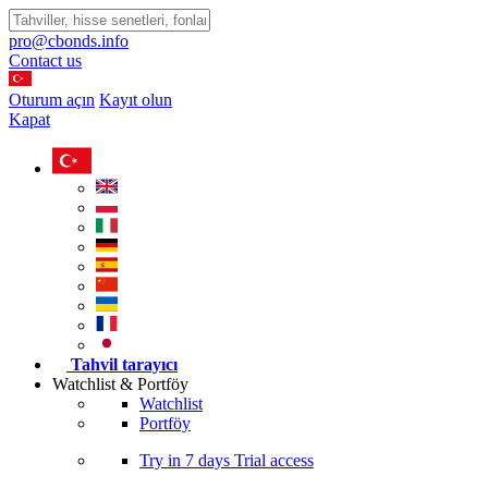
pro@cbonds.info
Contact us
Oturum açın
Kayıt olun
Kapat
Tahvil tarayıcı
Watchlist & Portföy
Watchlist
Portföy
Try in
7 days
Trial access