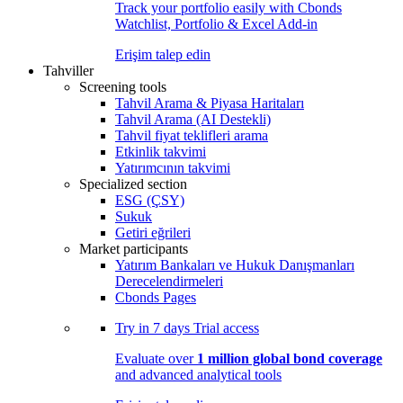
Track your portfolio easily with Cbonds
Watchlist, Portfolio & Excel Add-in
Erişim talep edin
Tahviller
Screening tools
Tahvil Arama & Piyasa Haritaları
Tahvil Arama (AI Destekli)
Tahvil fiyat teklifleri arama
Etkinlik takvimi
Yatırımcının takvimi
Specialized section
ESG (ÇSY)
Sukuk
Getiri eğrileri
Market participants
Yatırım Bankaları ve Hukuk Danışmanları
Derecelendirmeleri
Cbonds Pages
Try in
7 days
Trial access
Evaluate over
1 million global bond coverage
and advanced analytical tools