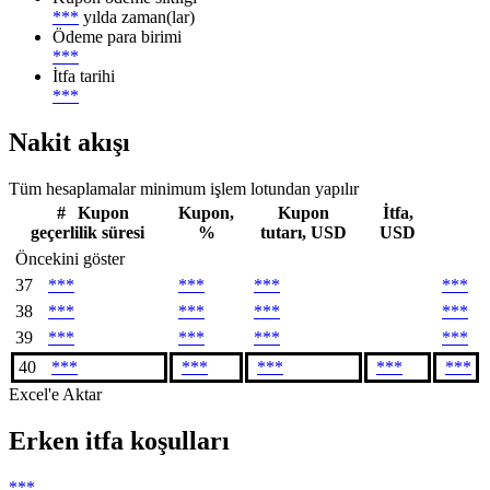
***
yılda zaman(lar)
Ödeme para birimi
***
İtfa tarihi
***
Nakit akışı
Tüm hesaplamalar minimum işlem lotundan yapılır
#
Kupon
Kupon,
Kupon
İtfa,
geçerlilik süresi
%
tutarı, USD
USD
Öncekini göster
37
***
***
***
***
38
***
***
***
***
39
***
***
***
***
40
***
***
***
***
***
Excel'e Aktar
Erken itfa koşulları
***