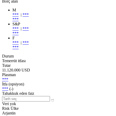
Borç alan
M
***
|
***
***
S&P
***
|
***
***
F
***
|
***
***
Durum
Temerrüt itfası
Tutar
11.120.000 USD
Plasman
***
İtfa (opsiyon)
***
(-)
Tahakkuk eden faiz
Veri yok
Risk Ülke
Arjantin