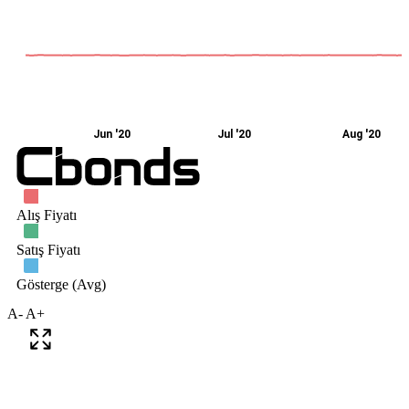
A-
A+