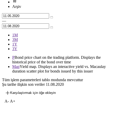
Arşiv
—
1М
3М
1Y
3Y
P
Bond price chart on the trading platform. Displays the
historical price of the bond over time
Map
Yield map. Displays an interactive yield vs. Macaulay
duration scatter plot for bonds issued by this issuer
Tüm işlem parametreleri tablo modunda mevcuttur
Şu tarihe ilişkin son veriler
11.08.2020
Karşılaştırmak için öğe ekleyin