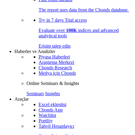
The report uses data from the Cbonds database.
Try in
7 days
Trial access
Evaluate over
100K
indices and advanced
analytical tools
Erişim talep edin
Haberler ve Analizler
Piyasa Haberleri
Araştırma Merkezi
Cbonds Research
Medya için Cbonds
Online Seminars & Insights
Seminars
Insights
Araçlar
Excel eklentisi
Cbonds App
Watchlist
Portföy
Tahvil Hesaplayıcı