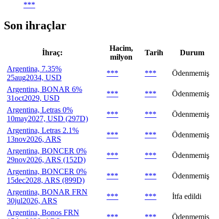
***
Son ihraçlar
Hacim,
İhraç:
Tarih
Durum
milyon
Argentina, 7.35%
***
***
Ödenmemiş
25aug2034, USD
Argentina, BONAR 6%
***
***
Ödenmemiş
31oct2029, USD
Argentina, Letras 0%
***
***
Ödenmemiş
10may2027, USD (297D)
Argentina, Letras 2.1%
***
***
Ödenmemiş
13nov2026, ARS
Argentina, BONCER 0%
***
***
Ödenmemiş
29nov2026, ARS (152D)
Argentina, BONCER 0%
***
***
Ödenmemiş
15dec2028, ARS (899D)
Argentina, BONAR FRN
***
***
İtfa edildi
30jul2026, ARS
Argentina, Bonos FRN
***
***
Ödenmemiş