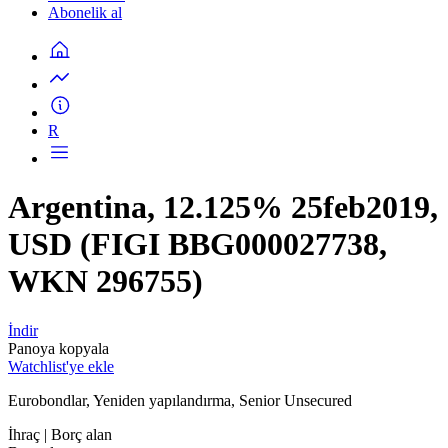
Abonelik al
R
Argentina, 12.125% 25feb2019,
USD (FIGI BBG000027738,
WKN 296755)
İndir
Panoya kopyala
Watchlist'ye ekle
Eurobondlar, Yeniden yapılandırma, Senior Unsecured
İhraç
| Borç alan