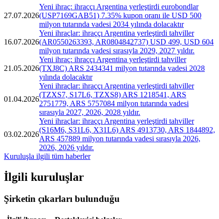
Yeni ihraç: ihraççı Argentina yerleştirdi eurobondlar
27.07.2026
(USP7169GAB51) 7.35% kupon oranı ile USD 500
milyon tutarında vadesi 2034 yılında dolacaktır
Yeni ihraçlar: ihraççı Argentina yerleştirdi tahviller
16.07.2026
(AR0550263393, AR0804842737) USD 499, USD 604
milyon tutarında vadesi sırasıyla 2029, 2027 yıldır.
Yeni ihraç: ihraççı Argentina yerleştirdi tahviller
21.05.2026
(TXJ8C) ARS 2434341 milyon tutarında vadesi 2028
yılında dolacaktır
Yeni ihraçlar: ihraççı Argentina yerleştirdi tahviller
(TZXS7, S17L6, TZXS8) ARS 1218541, ARS
01.04.2026
2751779, ARS 5757084 milyon tutarında vadesi
sırasıyla 2027, 2026, 2028 yıldır.
Yeni ihraçlar: ihraççı Argentina yerleştirdi tahviller
(S16M6, S31L6, X31L6) ARS 4913730, ARS 1844892,
03.02.2026
ARS 457889 milyon tutarında vadesi sırasıyla 2026,
2026, 2026 yıldır.
Kuruluşla ilgili tüm haberler
İlgili kuruluşlar
Şirketin çıkarları bulunduğu