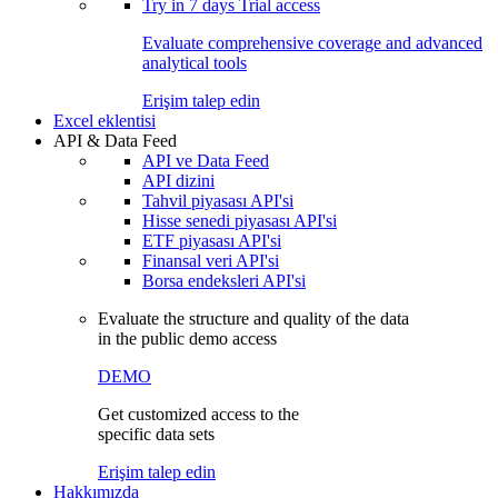
Try in
7 days
Trial access
Evaluate comprehensive coverage and advanced
analytical tools
Erişim talep edin
Excel eklentisi
API & Data Feed
API ve Data Feed
API dizini
Tahvil piyasası API'si
Hisse senedi piyasası API'si
ETF piyasası API'si
Finansal veri API'si
Borsa endeksleri API'si
Evaluate the structure and quality of the data
in the public demo access
DEMO
Get customized access to the
specific data sets
Erişim talep edin
Hakkımızda