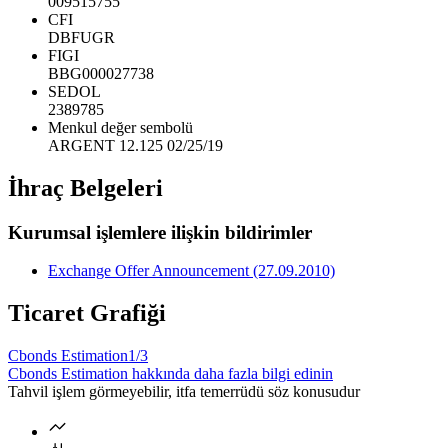
009515755
CFI
DBFUGR
FIGI
BBG000027738
SEDOL
2389785
Menkul değer sembolü
ARGENT 12.125 02/25/19
İhraç Belgeleri
Kurumsal işlemlere ilişkin bildirimler
Exchange Offer Announcement (27.09.2010)
Ticaret Grafiği
Cbonds Estimation
1/3
Cbonds Estimation hakkında daha fazla bilgi edinin
Tahvil işlem görmeyebilir, itfa temerrüdü söz konusudur