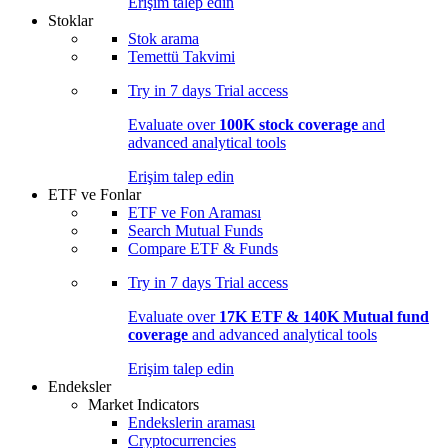
Erişim talep edin
Stoklar
Stok arama
Temettü Takvimi
Try in
7 days
Trial access
Evaluate over
100K stock coverage
and
advanced analytical tools
Erişim talep edin
ETF ve Fonlar
ETF ve Fon Araması
Search Mutual Funds
Compare ETF & Funds
Try in
7 days
Trial access
Evaluate over
17K ETF & 140K Mutual fund
coverage
and advanced analytical tools
Erişim talep edin
Endeksler
Market Indicators
Endekslerin araması
Cryptocurrencies