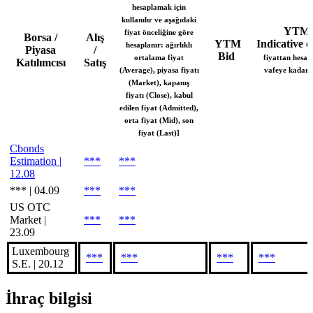
hesaplamak için
kullanılır ve aşağıdaki
YTM
fiyat önceliğine göre
Borsa /
Alış
YTM
Indicative
hesaplanır: ağırlıklı
G
Piyasa
/
Bid
ortalama fiyat
fiyattan hesap
Katılımcısı
Satış
(Average), piyasa fiyatı
vafeye kadar g
(Market), kapanış
fiyatı (Close), kabul
edilen fiyat (Admitted),
orta fiyat (Mid), son
fiyat (Last)]
Cbonds
Estimation |
***
***
12.08
*** | 04.09
***
***
US OTC
Market |
***
***
23.09
Luxembourg
***
***
***
***
S.E. | 20.12
İhraç bilgisi