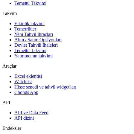
Temettü Takvimi
Takvim
Etkinlik takvimi
Temerrütler
Yeni Tahvil İhraçları
Alım / Satım Opsiyonları
Devlet Tahvili İhaleleri
Temettü Takvimi
Yatırımcının takvimi
Araçlar
Excel eklentisi
Watchlist
Hisse senedi ve tahvil widget'ları
Cbonds App
API
API ve Data Feed
API dizini
Endeksler