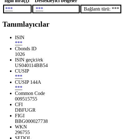
İlgili ihraççı
Destekleyici belgeler
***
***
Bağlantı türü: ***
Tanımlayıcılar
ISIN
***
Cbonds ID
1026
ISIN geçici/ek
US040114BB54
CUSIP
***
CUSIP 144A
***
Common Code
009515755
CFI
DBFUGR
FIGI
BBG000027738
WKN
296755
SEDOL