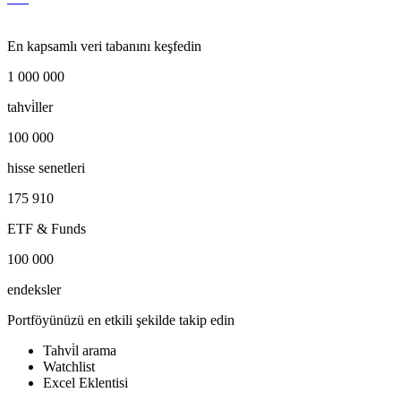
En kapsamlı veri tabanını keşfedin
1 000 000
tahvi̇ller
100 000
hisse senetleri
175 910
ETF & Funds
100 000
endeksler
Portföyünüzü en etkili şekilde takip edin
Tahvi̇l arama
Watchlist
Excel Eklentisi