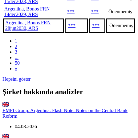
15dec2028, ARS
Argentina, Bonos FRN
***
***
Ödenmemiş
14dec2029, ARS
Argentina, Bonos FRN
***
***
Ödenmemiş
28jun2030, ARS
1
2
3
...
50
»
Hepsini göster
Şirket hakkında analizler
EMFI Group: Argentina. Flash Note: Notes on the Central Bank
Reform
04.08.2026