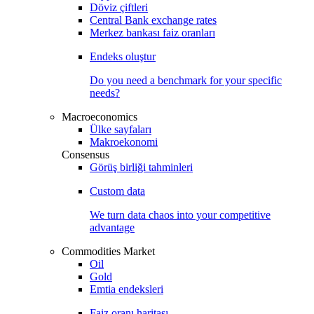
Döviz çiftleri
Central Bank exchange rates
Merkez bankası faiz oranları
Endeks oluştur
Do you need a benchmark for your specific
needs?
Macroeconomics
Ülke sayfaları
Makroekonomi
Consensus
Görüş birliği tahminleri
Custom data
We turn data chaos into your competitive
advantage
Commodities Market
Oil
Gold
Emtia endeksleri
Faiz oranı haritası