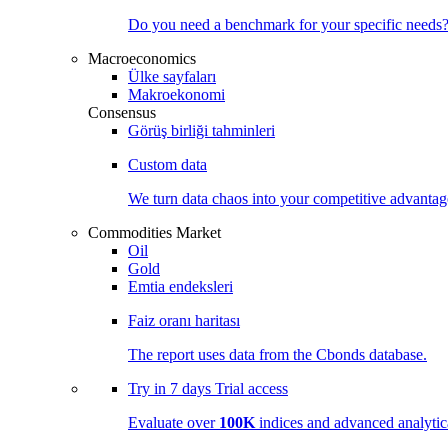
Do you need a benchmark for your specific needs
Macroeconomics
Ülke sayfaları
Makroekonomi
Consensus
Görüş birliği tahminleri
Custom data
We turn data chaos into your competitive
advantag
Commodities Market
Oil
Gold
Emtia endeksleri
Faiz oranı haritası
The report uses data from the Cbonds database.
Try in
7 days
Trial access
Evaluate over
100K
indices and advanced analytica