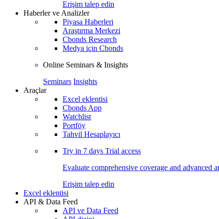
Erişim talep edin
Haberler ve Analizler
Piyasa Haberleri
Araştırma Merkezi
Cbonds Research
Medya için Cbonds
Online Seminars & Insights
Seminars
Insights
Araçlar
Excel eklentisi
Cbonds App
Watchlist
Portföy
Tahvil Hesaplayıcı
Try in
7 days
Trial access
Evaluate comprehensive coverage and advanced ana
Erişim talep edin
Excel eklentisi
API & Data Feed
API ve Data Feed