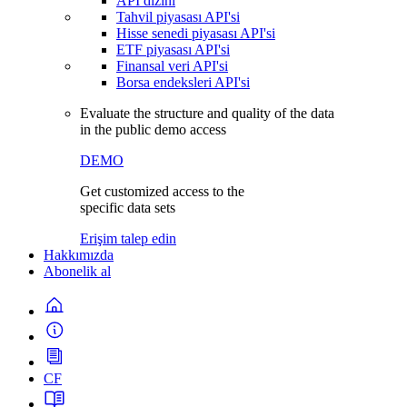
API dizini
Tahvil piyasası API'si
Hisse senedi piyasası API'si
ETF piyasası API'si
Finansal veri API'si
Borsa endeksleri API'si
Evaluate the structure and quality of the data
in the public demo access
DEMO
Get customized access to the
specific data sets
Erişim talep edin
Hakkımızda
Abonelik al
CF