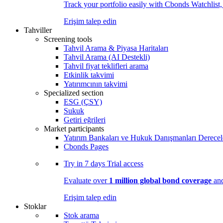
Track your portfolio easily with Cbonds Watchlist
Erişim talep edin
Tahviller
Screening tools
Tahvil Arama & Piyasa Haritaları
Tahvil Arama (AI Destekli)
Tahvil fiyat teklifleri arama
Etkinlik takvimi
Yatırımcının takvimi
Specialized section
ESG (ÇSY)
Sukuk
Getiri eğrileri
Market participants
Yatırım Bankaları ve Hukuk Danışmanları Derecel
Cbonds Pages
Try in
7 days
Trial access
Evaluate over
1 million global bond coverage
and
Erişim talep edin
Stoklar
Stok arama