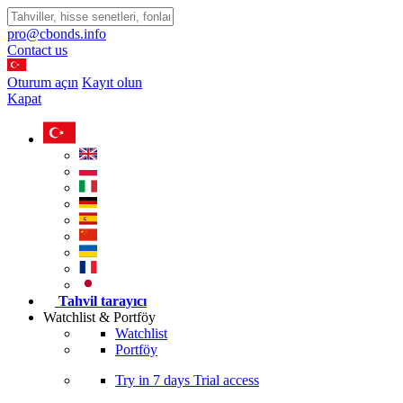
pro@cbonds.info
Contact us
Oturum açın
Kayıt olun
Kapat
Tahvil tarayıcı
Watchlist & Portföy
Watchlist
Portföy
Try in
7 days
Trial access