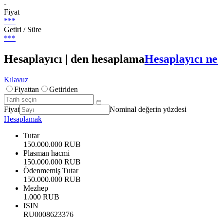
-
Fiyat
***
Getiri / Süre
***
Hesaplayıcı | den hesaplama
Hesaplayıcı ne
Kılavuz
Fiyattan
Getiriden
Fiyat
Nominal değerin yüzdesi
Hesaplamak
Tutar
150.000.000 RUB
Plasman hacmi
150.000.000 RUB
Ödenmemiş Tutar
150.000.000 RUB
Mezhep
1.000 RUB
ISIN
RU0008623376