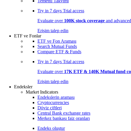
Temettü Takvimi
Try in
7 days
Trial access
Evaluate over
100K stock coverage
and advanced 
Erişim talep edin
ETF ve Fonlar
ETF ve Fon Araması
Search Mutual Funds
Compare ETF & Funds
Try in
7 days
Trial access
Evaluate over
17K ETF & 140K Mutual fund co
Erişim talep edin
Endeksler
Market Indicators
Endekslerin araması
Cryptocurrencies
Döviz çiftleri
Central Bank exchange rates
Merkez bankası faiz oranları
Endeks oluştur