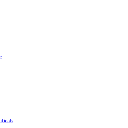
?
e
l tools